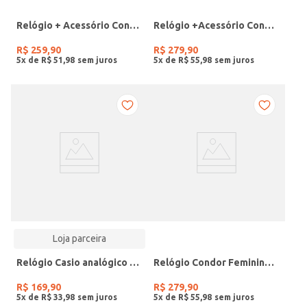
Relógio + Acessório Condor Feminino PRATA
Relógio +Acessório Condor Feminino DOURADO
R$
259
,
90
R$
279
,
90
5
x de
R$
51
,
98
5
x de
R$
55
,
98
Loja parceira
Relógio Casio analógico MW-240-4BVDF-SC
Relógio Condor Feminino DOURADO
R$
169
,
90
R$
279
,
90
5
x de
R$
33
,
98
5
x de
R$
55
,
98