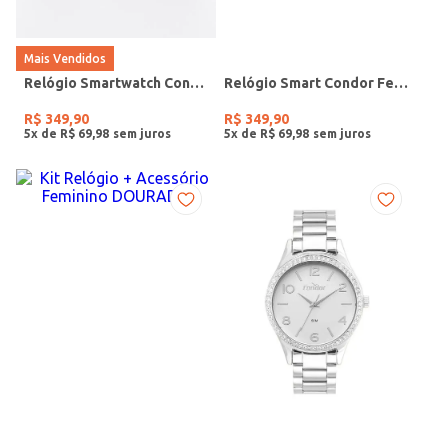
Mais Vendidos
Relógio Smartwatch Condor PRETO
Relógio Smart Condor Feminino ROSE
R$
349
,
90
R$
349
,
90
5
x de
R$
69
,
98
5
x de
R$
69
,
98