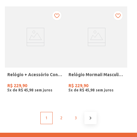
Relógio + Acessório Condor Feminino PRATA
Relógio Mormaii Masculino PRETO
R$
229
,
90
R$
229
,
90
5
x de
R$
45
,
98
5
x de
R$
45
,
98
1
2
3