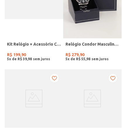
Kit Relógio + Acessório Condor Feminino PRATA
Relógio Condor Masculino PRATA
R$
199
,
90
R$
279
,
90
5
x de
R$
39
,
98
5
x de
R$
55
,
98