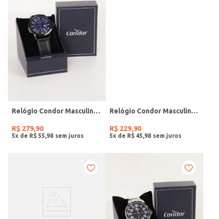
Relógio Condor Masculino PRETO
Relógio Condor Masculino PRATA
R$
279
,
90
R$
229
,
90
5
x de
R$
55
,
98
5
x de
R$
45
,
98