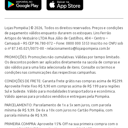
Lojas Pompéia | © 2026, Todos os direitos reservados. Preços e condições
de pagamento válidos enquanto durarem os estoques. Lins Ferrão
Artigos do Vestuário LTDA Rua Júlio de Castilhos, 404 – Centro –
Camaquã – RS CEP 96.780-072 – Fone: 0800 000 5353 Inscrito no CNPJ sob
o nº 87.345.021/0073-00 -
relacionamento@lojaspompeia.com.br
PROMOÇÕES: Promoções não cumulativas. Válidas por tempo limitado.
Os descontos podem ser aplicados diretamente na sacola de compras e
são válidos para uma lista selecionada de itens. Consulte os termos e
condições nas comunicações das respectivas campanhas.
CONDIÇÕES DE FRETE: Garanta frete grátis nas compras acima de R$299.
Aproveite Frete Fixo R$ 9,90 em compras acima de R$ 199 para regiões
Sul e Sudeste. Válido para modalidades transportadora e econômica.
Válido apenas para produtos vendidos e entregues pela Pompéia.
PARCELAMENTO: Parcelamento de 1x a 5x sem juros, com parcela
mínima de R$ 9,99. De 6x a 10x com juros no Cartão Pompéia, com
parcela mínima de R$ 9,99.
PRIMEIRA COMPRA: Aproveite 15% Off na sua primeira compra com o