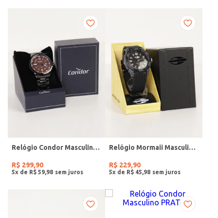
Relógio Condor Masculino PRETO
Relógio Mormaii Masculino PRETO
R$
299
,
90
R$
229
,
90
5
x de
R$
59
,
98
5
x de
R$
45
,
98