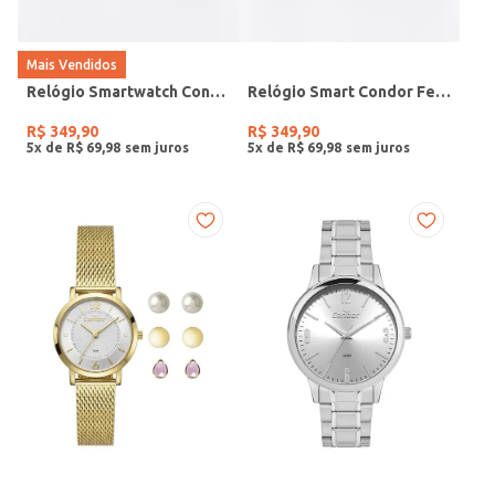
Mais Vendidos
Relógio Smartwatch Condor PRETO
Relógio Smart Condor Feminino ROSE
R$
349
,
90
R$
349
,
90
5
x de
R$
69
,
98
5
x de
R$
69
,
98