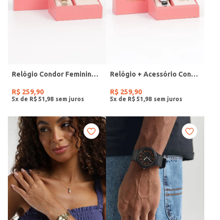
Relógio Condor Feminino DOURADO
Relógio + Acessório Condor Feminino PRATA
R$
259
,
90
R$
259
,
90
5
x de
R$
51
,
98
5
x de
R$
51
,
98