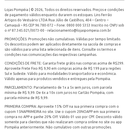
Lojas Pompéia | © 2026, Todos os direitos reservados. Preços e condições
de pagamento válidos enquanto durarem os estoques. Lins Ferrão
Artigos do Vestuário LTDA Rua Júlio de Castilhos, 404 – Centro –
Camaquã – RS CEP 96.780-072 – Fone: 0800 000 5353 Inscrito no CNPJ sob
o nº 87.345.021/0073-00 -
relacionamento@lojaspompeia.com.br
PROMOÇÕES: Promoções não cumulativas. Válidas por tempo limitado.
Os descontos podem ser aplicados diretamente na sacola de compras e
são válidos para uma lista selecionada de itens. Consulte os termos e
condições nas comunicações das respectivas campanhas.
CONDIÇÕES DE FRETE: Garanta frete grátis nas compras acima de R$299.
Aproveite Frete Fixo R$ 9,90 em compras acima de R$ 199 para regiões
Sul e Sudeste. Válido para modalidades transportadora e econômica.
Válido apenas para produtos vendidos e entregues pela Pompéia.
PARCELAMENTO: Parcelamento de 1x a 5x sem juros, com parcela
mínima de R$ 9,99. De 6x a 10x com juros no Cartão Pompéia, com
parcela mínima de R$ 9,99.
PRIMEIRA COMPRA: Aproveite 15% Off na sua primeira compra com o
cupom 15NAPRIMEIRA no site. Use o cupom 20NOAPP em sua primeira
compra no APP e ganhe 20% Off. Válido 01 uso por CPF. Desconto válido
somente para clientes que não realizaram compra online no site ou app
Pompéia anteriormente. Não cumulativo com outras promoções.