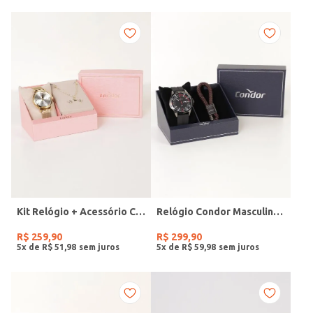
Kit Relógio + Acessório Condor Feminino DOURADO
Relógio Condor Masculino PRETO
R$
259
,
90
R$
299
,
90
5
x de
R$
51
,
98
5
x de
R$
59
,
98