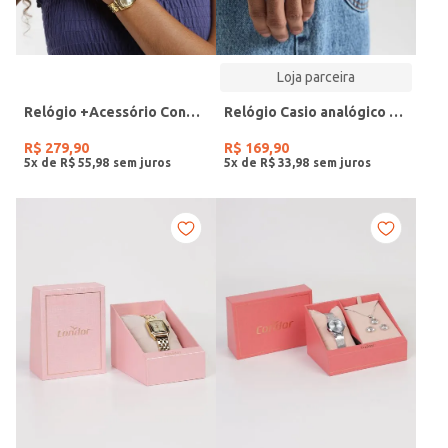
Loja parceira
Relógio +Acessório Condor Feminino DOURADO
Relógio Casio analógico MW-240-4BVDF-SC
R$
279
,
90
R$
169
,
90
5
x de
R$
55
,
98
5
x de
R$
33
,
98