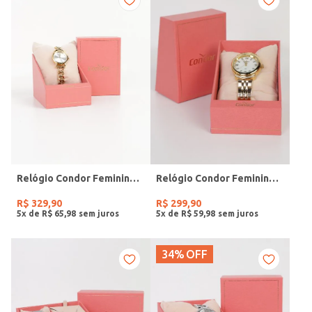
Relógio Condor Feminino DOURADO
Relógio Condor Feminino DOURADO
R$
329
,
90
R$
299
,
90
5
x de
R$
65
,
98
5
x de
R$
59
,
98
34%
OFF