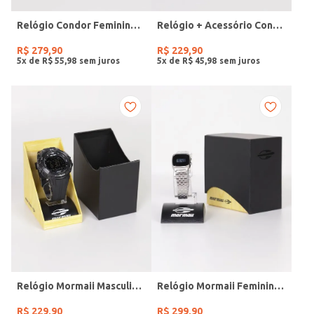
Relógio Condor Feminino DOURADO
Relógio + Acessório Condor Feminino PRATA
R$
279
,
90
R$
229
,
90
5
x de
R$
55
,
98
5
x de
R$
45
,
98
Relógio Mormaii Masculino PRETO
Relógio Mormaii Feminino PRATA
R$
229
,
90
R$
299
,
90