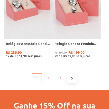
Relógio+Acessório Condor Feminino PRATA
Relógio Condor Feminino PRATA
R$
259
,
90
R$
199
,
00
R$
299
,
90
5
x de
R$
51
,
98
5
x de
R$
39
,
80
1
2
3
Ganhe 15% Off na sua