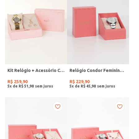
Kit Relógio + Acessório Condor Feminino DOURADO
Relógio Condor Feminino PRATA
R$
259
,
90
R$
229
,
90
5
x de
R$
51
,
98
5
x de
R$
45
,
98