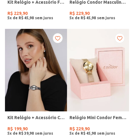
Kit Relógio + Acessório Feminino DOURADO
Relógio Condor Masculino PRATA
R$
229
,
90
R$
229
,
90
5
x de
R$
45
,
98
5
x de
R$
45
,
98
Kit Relógio + Acessório Condor Feminino PRATA
Relógio Mini Condor Feminino DOURADO
R$
199
,
90
R$
229
,
90
5
x de
R$
39
,
98
5
x de
R$
45
,
98