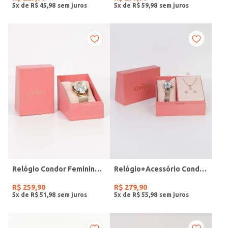
5
x de
R$
45
,
98
5
x de
R$
59
,
98
Relógio Condor Feminino DOURADO
Relógio+Acessório Condor Feminino ROSE
R$
259
,
90
R$
279
,
90
5
x de
R$
51
,
98
5
x de
R$
55
,
98