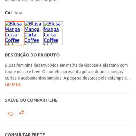
Cor
Rosa
DESCRIÇÃO DO PRODUTO
Blusa feminina desenvolvida em malha de viscose e elastano com
toque macio e leve. O modelo apresenta gola redonda, mangas
curtas e acabamentos simples. A peça se destaca pela estampa em
lettering na parte frontal. A blusa que vai elevar seus looks com
Ler Mais
muito charme e estilo!\n\nTecido: Malha\nComposição: 96%
viscose, 04% elastano
SALVE OU COMPARTILHE
CONSULTAR FRETE