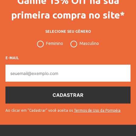
Ganhe 15% Off na sua
Gênero
Feminino
primeira compra no site*
Confecção
Convencional
SELECIONE SEU GÊNERO
Idade
Adulto
Feminino
Masculino
Manga
Curta
Gola
Gola Redonda
E-MAIL
E-
Cores
Rosa
mail
Ao clicar em "Cadastrar" você aceita os
Termos de Uso da Pompéia