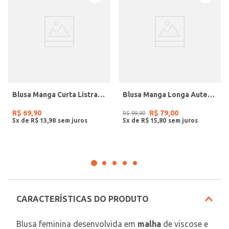
Blusa Manga Curta Listrada Feminina PRETO/PRETO/OFF WHITE
Blusa Manga Longa Autentique Feminina PRETO
R$
69
,
90
R$
79
,
00
R$
99
,
90
5
x de
R$
13
,
98
5
x de
R$
15
,
80
CARACTERÍSTICAS DO PRODUTO
Blusa feminina desenvolvida em 
malha
 de viscose e 