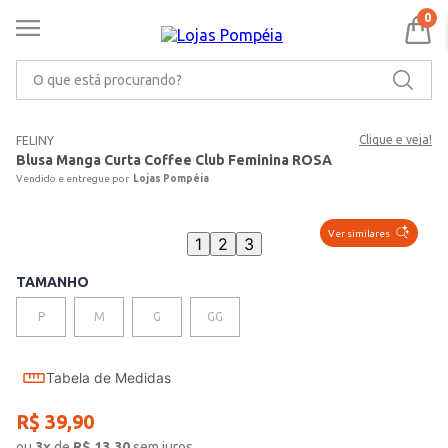
0
O que está procurando?
Clique e veja!
FELINY
Blusa Manga Curta Coffee Club Feminina ROSA
Lojas Pompéia
Ver similares
1
2
3
TAMANHO
P
M
G
GG
Tabela de Medidas
R$
39
,
90
ou
3
x
de
R$
13,30
sem juros