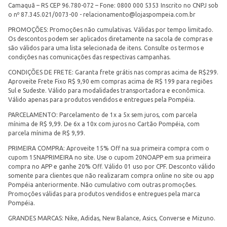
Camaquã – RS CEP 96.780-072 – Fone: 0800 000 5353 Inscrito no CNPJ sob
o nº 87.345.021/0073-00 -
relacionamento@lojaspompeia.com.br
PROMOÇÕES: Promoções não cumulativas. Válidas por tempo limitado.
Os descontos podem ser aplicados diretamente na sacola de compras e
são válidos para uma lista selecionada de itens. Consulte os termos e
condições nas comunicações das respectivas campanhas.
CONDIÇÕES DE FRETE: Garanta frete grátis nas compras acima de R$299.
Aproveite Frete Fixo R$ 9,90 em compras acima de R$ 199 para regiões
Sul e Sudeste. Válido para modalidades transportadora e econômica.
Válido apenas para produtos vendidos e entregues pela Pompéia.
PARCELAMENTO: Parcelamento de 1x a 5x sem juros, com parcela
mínima de R$ 9,99. De 6x a 10x com juros no Cartão Pompéia, com
parcela mínima de R$ 9,99.
PRIMEIRA COMPRA: Aproveite 15% Off na sua primeira compra com o
cupom 15NAPRIMEIRA no site. Use o cupom 20NOAPP em sua primeira
compra no APP e ganhe 20% Off. Válido 01 uso por CPF. Desconto válido
somente para clientes que não realizaram compra online no site ou app
Pompéia anteriormente. Não cumulativo com outras promoções.
Promoções válidas para produtos vendidos e entregues pela marca
Pompéia.
GRANDES MARCAS: Nike, Adidas, New Balance, Asics, Converse e Mizuno.