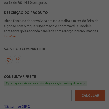
ou
2
x
de
R$
14,50
sem juros
DESCRIÇÃO DO PRODUTO
Blusa feminina desenvolvida em meia malha, um tecido feito de
algodão com o toque super macio e confortável. O modelo
apresenta gola redonda canelada com reforço interno, mangas
curtas com detalhe dobrado e barra com acabamento simples.
Ler Mais
Conta com um diferencial de estampa frontal em silk com brilhos
sutis que agrega delicadeza à peça. A blusa perfeita para looks do
SALVE OU COMPARTILHE
dia a dia! Tecido: Meia Malha Composição: 100% algodão Marca:
Cativa Produto da coleção Primavera/Verão Lojas Pompéia.com
CONSULTAR FRETE
Entrega em ate 24h em Porto Alegre e Regiao Metropolitana
CALCULAR
Não sei meu CEP