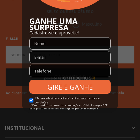
Vendido Por
Lojas Pompéia
SELECIONE SEU GÊNERO
Código Completo
10112205177302
Feminino
Masculino
Gênero
Feminino
Confecção
Convencional
E-MAIL
E-
Idade
Adulto
mail
Manga
Curta
Cores
Preto
Ao clicar em "Cadastrar" você aceita os
Termos de Uso da Pompéia
INSTITUCIONAL