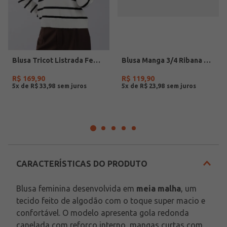
Blusa Tricot Listrada Feminina BRANCO/BRANCO/PRETO
Blusa Manga 3/4 Ribana Autentique Feminina OFF WHITE
R$
169
,
90
R$
119
,
90
5
x de
R$
33
,
98
5
x de
R$
23
,
98
CARACTERÍSTICAS DO PRODUTO
Blusa feminina desenvolvida em 
meia malha
, um 
tecido feito de algodão com o toque super macio e 
confortável. O modelo apresenta gola redonda 
canelada com reforço interno, mangas curtas com 