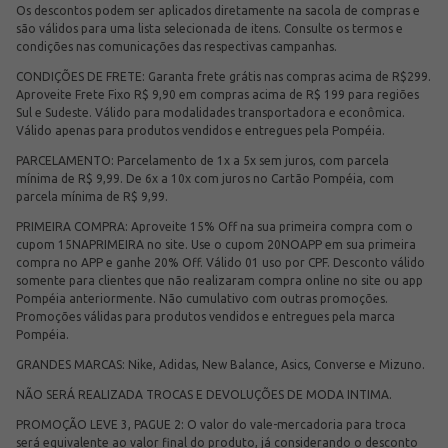
Os descontos podem ser aplicados diretamente na sacola de compras e
são válidos para uma lista selecionada de itens. Consulte os termos e
condições nas comunicações das respectivas campanhas.
CONDIÇÕES DE FRETE: Garanta frete grátis nas compras acima de R$299.
Aproveite Frete Fixo R$ 9,90 em compras acima de R$ 199 para regiões
Sul e Sudeste. Válido para modalidades transportadora e econômica.
Válido apenas para produtos vendidos e entregues pela Pompéia.
PARCELAMENTO: Parcelamento de 1x a 5x sem juros, com parcela
mínima de R$ 9,99. De 6x a 10x com juros no Cartão Pompéia, com
parcela mínima de R$ 9,99.
PRIMEIRA COMPRA: Aproveite 15% Off na sua primeira compra com o
cupom 15NAPRIMEIRA no site. Use o cupom 20NOAPP em sua primeira
compra no APP e ganhe 20% Off. Válido 01 uso por CPF. Desconto válido
somente para clientes que não realizaram compra online no site ou app
Pompéia anteriormente. Não cumulativo com outras promoções.
Promoções válidas para produtos vendidos e entregues pela marca
Pompéia.
GRANDES MARCAS: Nike, Adidas, New Balance, Asics, Converse e Mizuno.
NÃO SERÁ REALIZADA TROCAS E DEVOLUÇÕES DE MODA INTIMA.
PROMOÇÃO LEVE 3, PAGUE 2: O valor do vale-mercadoria para troca
será equivalente ao valor final do produto, já considerando o desconto