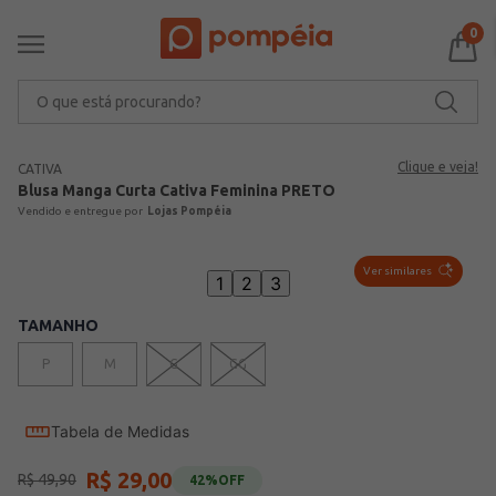
0
O que está procurando?
Clique e veja!
CATIVA
Blusa Manga Curta Cativa Feminina PRETO
Lojas Pompéia
Ver similares
1
2
3
TAMANHO
P
M
G
GG
Tabela de Medidas
R$
29
,
00
R$
49
,
90
42%
OFF