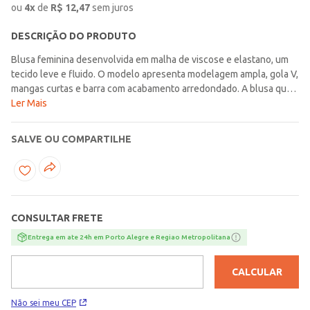
ou
4
x
de
R$
12,47
sem juros
DESCRIÇÃO DO PRODUTO
Blusa feminina desenvolvida em malha de viscose e elastano, um
tecido leve e fluido. O modelo apresenta modelagem ampla, gola V,
mangas curtas e barra com acabamento arredondado. A blusa que
vai entregar toda a versatilidade e conforto que você
Ler Mais
merece!\n\nTecido: Malha\nComposição: 95% viscose, 05%
elastano
SALVE OU COMPARTILHE
CONSULTAR FRETE
Entrega em ate 24h em Porto Alegre e Regiao Metropolitana
CALCULAR
Não sei meu CEP