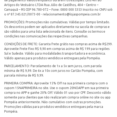
de pagamento válidos enquanto durarem os estoques. Lins Ferrão
Artigos do Vestuário LTDA Rua Júlio de Castilhos, 404 – Centro –
Camaquã – RS CEP 96.780-072 – Fone: 0800 000 5353 Inscrito no CNPJ sob
o nº 87.345.021/0073-00 -
relacionamento@lojaspompeia.com.br
PROMOÇÕES: Promoções não cumulativas. Válidas por tempo limitado.
Os descontos podem ser aplicados diretamente na sacola de compras e
são válidos para uma lista selecionada de itens. Consulte os termos e
condições nas comunicações das respectivas campanhas.
CONDIÇÕES DE FRETE: Garanta frete grátis nas compras acima de R$299.
Aproveite Frete Fixo R$ 9,90 em compras acima de R$ 199 para regiões
Sul e Sudeste. Válido para modalidades transportadora e econômica.
Válido apenas para produtos vendidos e entregues pela Pompéia.
PARCELAMENTO: Parcelamento de 1x a 5x sem juros, com parcela
mínima de R$ 9,99. De 6x a 10x com juros no Cartão Pompéia, com
parcela mínima de R$ 9,99.
PRIMEIRA COMPRA: Aproveite 15% Off na sua primeira compra com o
cupom 15NAPRIMEIRA no site. Use o cupom 20NOAPP em sua primeira
compra no APP e ganhe 20% Off. Válido 01 uso por CPF. Desconto válido
somente para clientes que não realizaram compra online no site ou app
Pompéia anteriormente. Não cumulativo com outras promoções.
Promoções válidas para produtos vendidos e entregues pela marca
Pompéia.