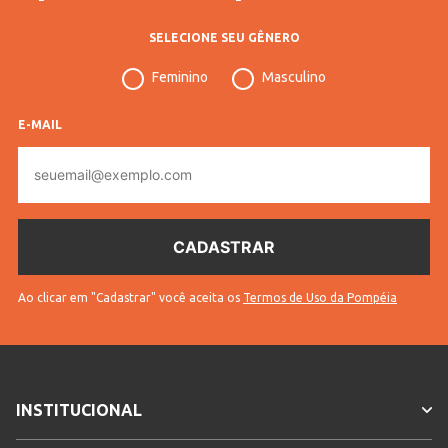
Confecção
Convencional
SELECIONE SEU GÊNERO
Idade
Adulto
Feminino
Masculino
Manga
Curta
Cores
Vermelho
E-MAIL
E-
mail
Ao clicar em "Cadastrar" você aceita os
Termos de Uso da Pompéia
INSTITUCIONAL