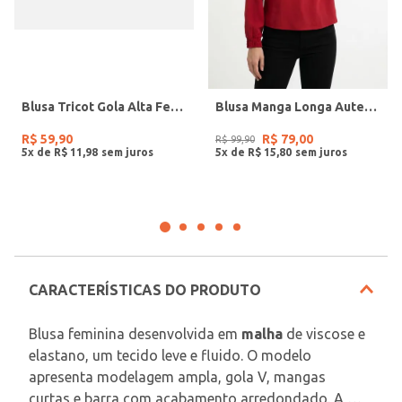
Blusa Tricot Gola Alta Feminina MARROM
Blusa Manga Longa Autentique Feminina VINHO
R$
59
,
90
R$
79
,
00
R$
99
,
90
5
x de
R$
11
,
98
5
x de
R$
15
,
80
CARACTERÍSTICAS DO PRODUTO
Blusa feminina desenvolvida em 
malha
 de viscose e 
elastano, um tecido leve e fluido. O modelo 
apresenta modelagem ampla, gola V, mangas 
curtas e barra com acabamento arredondado. A 