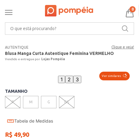
0
O que está procurando?
Clique e veja!
AUTENTIQUE
Blusa Manga Curta Autentique Feminina VERMELHO
Lojas Pompéia
Ver similares
1
2
3
TAMANHO
P
M
G
GG
Tabela de Medidas
R$
49
,
90