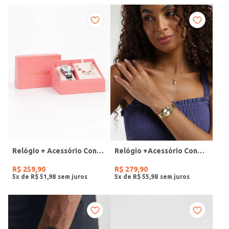
Relógio + Acessório Condor Feminino PRATA
Relógio +Acessório Condor Feminino DOURADO
R$
259
,
90
R$
279
,
90
5
x de
R$
51
,
98
5
x de
R$
55
,
98