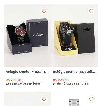
Relógio Condor Masculino PRETO
Relógio Mormaii Masculino PRETO
R$
299
,
90
R$
229
,
90
5
x de
R$
59
,
98
5
x de
R$
45
,
98