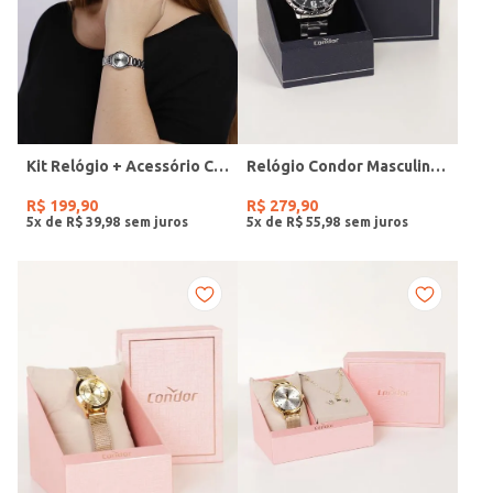
Kit Relógio + Acessório Condor Feminino PRATA
Relógio Condor Masculino PRATA
R$
199
,
90
R$
279
,
90
5
x de
R$
39
,
98
5
x de
R$
55
,
98