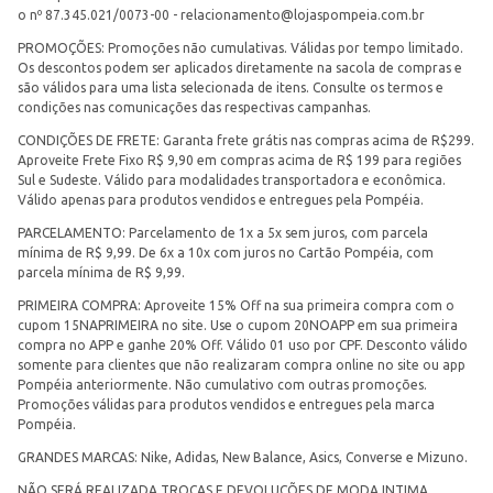
o nº 87.345.021/0073-00 -
relacionamento@lojaspompeia.com.br
PROMOÇÕES: Promoções não cumulativas. Válidas por tempo limitado.
Os descontos podem ser aplicados diretamente na sacola de compras e
são válidos para uma lista selecionada de itens. Consulte os termos e
condições nas comunicações das respectivas campanhas.
CONDIÇÕES DE FRETE: Garanta frete grátis nas compras acima de R$299.
Aproveite Frete Fixo R$ 9,90 em compras acima de R$ 199 para regiões
Sul e Sudeste. Válido para modalidades transportadora e econômica.
Válido apenas para produtos vendidos e entregues pela Pompéia.
PARCELAMENTO: Parcelamento de 1x a 5x sem juros, com parcela
mínima de R$ 9,99. De 6x a 10x com juros no Cartão Pompéia, com
parcela mínima de R$ 9,99.
PRIMEIRA COMPRA: Aproveite 15% Off na sua primeira compra com o
cupom 15NAPRIMEIRA no site. Use o cupom 20NOAPP em sua primeira
compra no APP e ganhe 20% Off. Válido 01 uso por CPF. Desconto válido
somente para clientes que não realizaram compra online no site ou app
Pompéia anteriormente. Não cumulativo com outras promoções.
Promoções válidas para produtos vendidos e entregues pela marca
Pompéia.
GRANDES MARCAS: Nike, Adidas, New Balance, Asics, Converse e Mizuno.
NÃO SERÁ REALIZADA TROCAS E DEVOLUÇÕES DE MODA INTIMA.