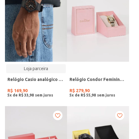
Loja parceira
Relógio Casio analógico MW-240-4BVDF-SC
Relógio Condor Feminino DOURADO
R$
169
,
90
R$
279
,
90
5
x de
R$
33
,
98
5
x de
R$
55
,
98