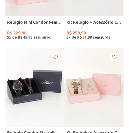
Relógio Mini Condor Feminino DOURADO
Kit Relógio + Acessório Condor Feminino DOURADO
R$
229
,
90
R$
259
,
90
5
x de
R$
45
,
98
5
x de
R$
51
,
98
Relógio Condor Masculino PRETO
Kit Relógio + Acessório Condor Feminino DOURADO