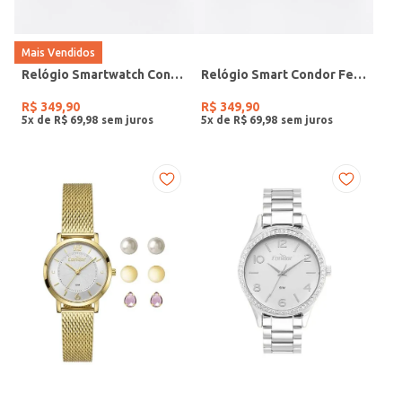
Mais Vendidos
Relógio Smartwatch Condor PRETO
Relógio Smart Condor Feminino ROSE
R$
349
,
90
R$
349
,
90
5
x de
R$
69
,
98
5
x de
R$
69
,
98