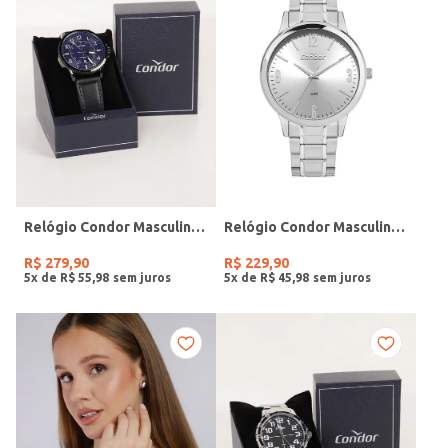
Relógio Condor Masculino PRETO
Relógio Condor Masculino PRATA
R$
279
,
90
R$
229
,
90
5
x de
R$
55
,
98
5
x de
R$
45
,
98