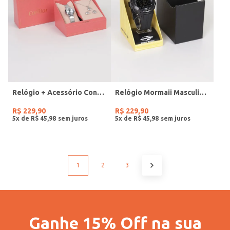
Relógio + Acessório Condor Feminino PRATA
Relógio Mormaii Masculino PRETO
R$
229
,
90
R$
229
,
90
5
x de
R$
45
,
98
5
x de
R$
45
,
98
1
2
3
Ganhe 15% Off na sua