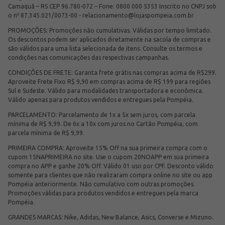
Camaquã – RS CEP 96.780-072 – Fone: 0800 000 5353 Inscrito no CNPJ sob
o nº 87.345.021/0073-00 -
relacionamento@lojaspompeia.com.br
PROMOÇÕES: Promoções não cumulativas. Válidas por tempo limitado.
Os descontos podem ser aplicados diretamente na sacola de compras e
são válidos para uma lista selecionada de itens. Consulte os termos e
condições nas comunicações das respectivas campanhas.
CONDIÇÕES DE FRETE: Garanta frete grátis nas compras acima de R$299.
Aproveite Frete Fixo R$ 9,90 em compras acima de R$ 199 para regiões
Sul e Sudeste. Válido para modalidades transportadora e econômica.
Válido apenas para produtos vendidos e entregues pela Pompéia.
PARCELAMENTO: Parcelamento de 1x a 5x sem juros, com parcela
mínima de R$ 9,99. De 6x a 10x com juros no Cartão Pompéia, com
parcela mínima de R$ 9,99.
PRIMEIRA COMPRA: Aproveite 15% Off na sua primeira compra com o
cupom 15NAPRIMEIRA no site. Use o cupom 20NOAPP em sua primeira
compra no APP e ganhe 20% Off. Válido 01 uso por CPF. Desconto válido
somente para clientes que não realizaram compra online no site ou app
Pompéia anteriormente. Não cumulativo com outras promoções.
Promoções válidas para produtos vendidos e entregues pela marca
Pompéia.
GRANDES MARCAS: Nike, Adidas, New Balance, Asics, Converse e Mizuno.