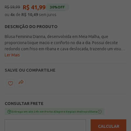
R$
41
,
99
R$
59
,
99
30%
OFF
ou
4
x
de
R$
10,49
sem juros
DESCRIÇÃO DO PRODUTO
Blusa Feminina Dianna, desenvolvida em Meia Malha, que
proporciona toque macio e conforto no dia a dia. Possui decote
redondo com friso em ribana e cava deslocada, trazendo um visual
moderno e descontraído. Conta com modelagem oversized,
Ler Mais
caracterizada por um caimento mais amplo e soltinho no corpo, que
garante maior conforto e um estilo atual. A estampa localizada
SALVE OU COMPARTILHE
frontal com tema Brasil completa a peça, deixando o look perfeito
para entrar no clima da Copa e torcer pela Seleção Brasileira.
CONSULTAR FRETE
Entrega em ate 24h em Porto Alegre e Regiao Metropolitana
CALCULAR