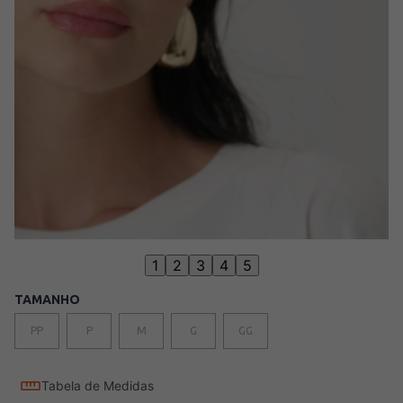
1
2
3
4
5
TAMANHO
PP
P
M
G
GG
Tabela de Medidas