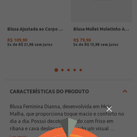
Blusa Ajustada ao Corpo Eagle Rock Feminina VERMELHO
Blusa Mullet Moletinho Autentique Feminina VERDE
R$
109
,
90
R$
79
,
90
5
x de
R$
21
,
98
5
x de
R$
15
,
98
CARACTERÍSTICAS DO PRODUTO
Blusa Feminina Dianna, desenvolvida em Meia 
Malha, que proporciona toque macio e conforto no 
dia a dia. Possui decote redondo com friso em 
ribana e cava deslocada, trazendo um visual 
moderno e descontraído. Conta com modelagem 
Ler mais