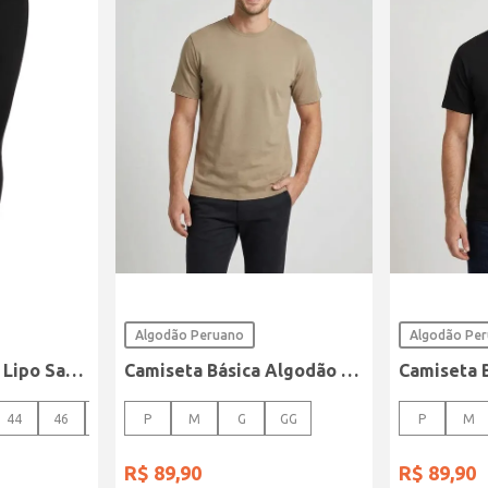
Algodão Peruano
Algodão Pe
Calça Sarja Super Lipo Sawary Feminina Preto
Camiseta Básica Algodão Peruano Elétron Masculina CAQUI
44
46
48
P
M
G
GG
P
M
R$
89
,
90
R$
89
,
90