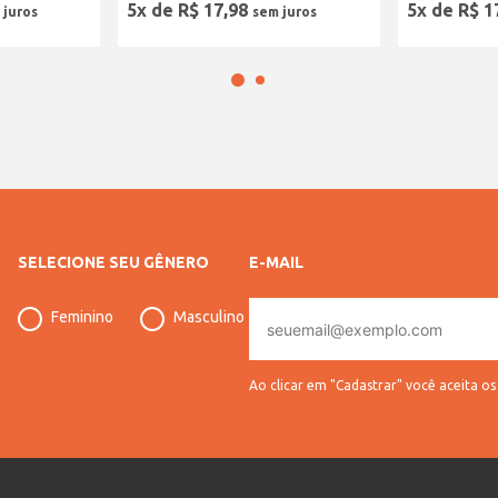
5
x de
R$
17
,
98
5
x de
R$
1
SELECIONE SEU GÊNERO
E-MAIL
E-
Feminino
Masculino
mail
Ao clicar em "Cadastrar" você aceita o