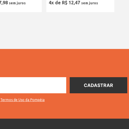
7
,
98
4
x de
R$
12
,
47
s
Termos de Uso da Pompéia