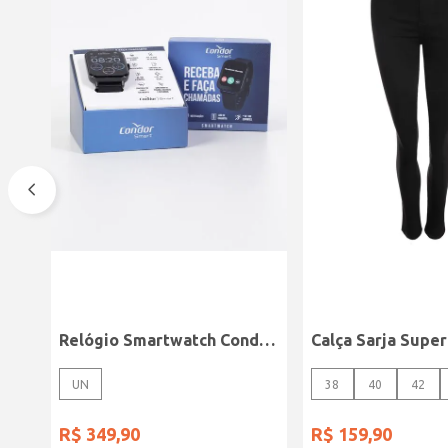
Relógio Smartwatch Condor PRETO
UN
38
40
42
R$
349
,
90
R$
159
,
90