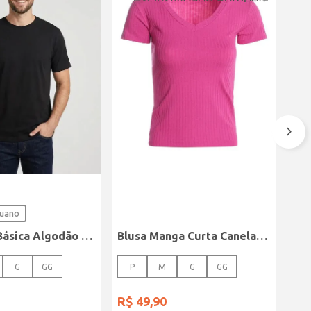
ruano
Camiseta Básica Algodão Peruano Elétron Masculina PRETO
Blusa Manga Curta Canelada Autentique Feminina Rosa
G
GG
P
M
G
GG
R$
49
,
90