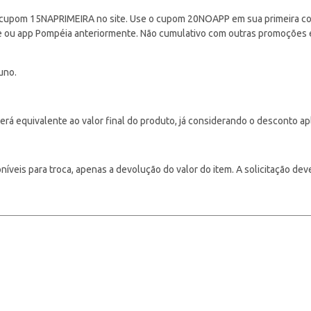
cupom 15NAPRIMEIRA no site. Use o cupom 20NOAPP em sua primeira com
ite ou app Pompéia anteriormente. Não cumulativo com outras promoções
uno.
á equivalente ao valor final do produto, já considerando o desconto ap
veis para troca, apenas a devolução do valor do item. A solicitação deve s