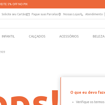
PARCELE SUAS COMPRAS EM ATÉ 5X SEM JUROS*
Solicite seu Cartão
Pague suas Parcelas
Nossas Lojas
Atendimento
INFANTIL
CALÇADOS
ACESSÓRIOS
BELEZA
6909
ps!
O que eu devo faz
Verifique os termos 