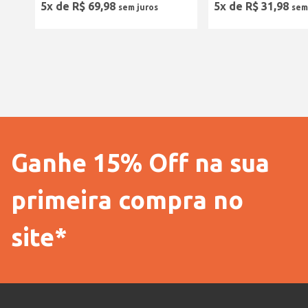
5
x de
R$
69
,
98
5
x de
R$
31
,
98
Ganhe 15% Off na sua
primeira compra no
site*