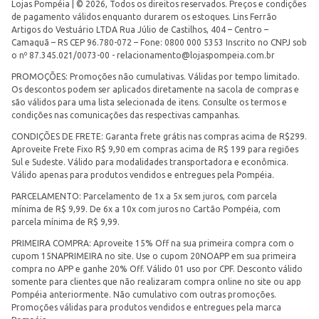
Lojas Pompéia | © 2026, Todos os direitos reservados. Preços e condições
de pagamento válidos enquanto durarem os estoques. Lins Ferrão
Artigos do Vestuário LTDA Rua Júlio de Castilhos, 404 – Centro –
Camaquã – RS CEP 96.780-072 – Fone: 0800 000 5353 Inscrito no CNPJ sob
o nº 87.345.021/0073-00 -
relacionamento@lojaspompeia.com.br
PROMOÇÕES: Promoções não cumulativas. Válidas por tempo limitado.
Os descontos podem ser aplicados diretamente na sacola de compras e
são válidos para uma lista selecionada de itens. Consulte os termos e
condições nas comunicações das respectivas campanhas.
CONDIÇÕES DE FRETE: Garanta frete grátis nas compras acima de R$299.
Aproveite Frete Fixo R$ 9,90 em compras acima de R$ 199 para regiões
Sul e Sudeste. Válido para modalidades transportadora e econômica.
Válido apenas para produtos vendidos e entregues pela Pompéia.
PARCELAMENTO: Parcelamento de 1x a 5x sem juros, com parcela
mínima de R$ 9,99. De 6x a 10x com juros no Cartão Pompéia, com
parcela mínima de R$ 9,99.
PRIMEIRA COMPRA: Aproveite 15% Off na sua primeira compra com o
cupom 15NAPRIMEIRA no site. Use o cupom 20NOAPP em sua primeira
compra no APP e ganhe 20% Off. Válido 01 uso por CPF. Desconto válido
somente para clientes que não realizaram compra online no site ou app
Pompéia anteriormente. Não cumulativo com outras promoções.
Promoções válidas para produtos vendidos e entregues pela marca