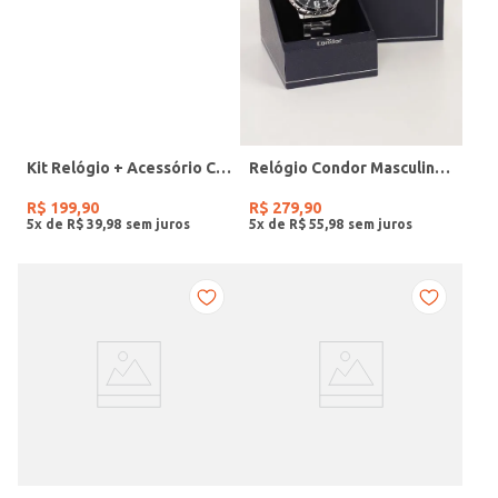
Kit Relógio + Acessório Condor Feminino PRATA
Relógio Condor Masculino PRATA
R$
199
,
90
R$
279
,
90
5
x de
R$
39
,
98
5
x de
R$
55
,
98