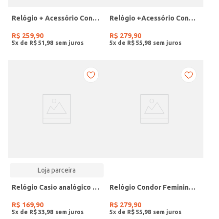
Relógio + Acessório Condor Feminino PRATA
Relógio +Acessório Condor Feminino DOURADO
R$
259
,
90
R$
279
,
90
5
x de
R$
51
,
98
5
x de
R$
55
,
98
Loja parceira
Relógio Casio analógico MW-240-4BVDF-SC
Relógio Condor Feminino DOURADO
R$
169
,
90
R$
279
,
90
5
x de
R$
33
,
98
5
x de
R$
55
,
98