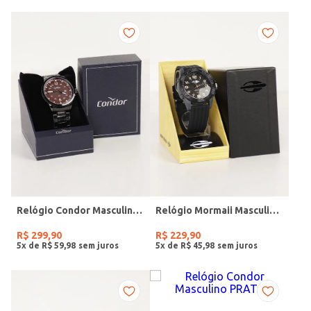
Relógio Condor Masculino PRETO
Relógio Mormaii Masculino PRETO
R$
299
,
90
R$
229
,
90
5
x de
R$
59
,
98
5
x de
R$
45
,
98