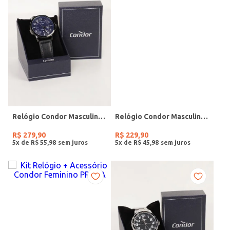
Relógio Condor Masculino PRETO
Relógio Condor Masculino PRATA
R$
279
,
90
R$
229
,
90
5
x de
R$
55
,
98
5
x de
R$
45
,
98