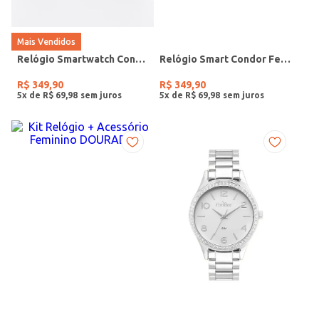
Mais Vendidos
Relógio Smartwatch Condor PRETO
Relógio Smart Condor Feminino ROSE
R$
349
,
90
R$
349
,
90
5
x de
R$
69
,
98
5
x de
R$
69
,
98