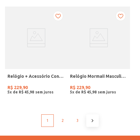
Relógio + Acessório Condor Feminino PRATA
Relógio Mormaii Masculino PRETO
R$
229
,
90
R$
229
,
90
5
x de
R$
45
,
98
5
x de
R$
45
,
98
1
2
3