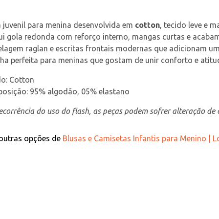
 juvenil para menina desenvolvida em 
cotton
, tecido leve e 
ui gola redonda com reforço interno, mangas curtas e acaba
agem raglan e escritas frontais modernas que adicionam um toq
ha perfeita para meninas que gostam de unir conforto e atit
do: Cotton
osição: 95% algodão, 05% elastano
corrência do uso do flash, as peças podem sofrer alteração de c
 outras opções de
Blusas e Camisetas Infantis para Menino | 