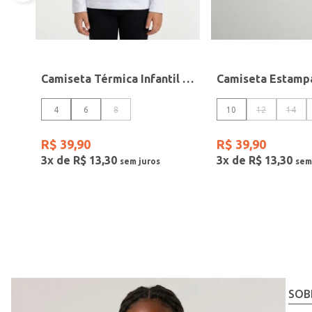
Camiseta Térmica Infantil Para Menina - BRANCO
4
6
8
10
12
14
R$
39
,
90
R$
39
,
90
3
x de
R$
13
,
30
3
x de
R$
13
,
30
SOB