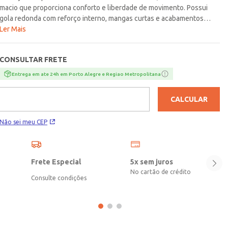
macio que proporciona conforto e liberdade de movimento. Possui
gola redonda com reforço interno, mangas curtas e acabamentos
simples que garantem ótimo caimento. Apresenta modelagem raglan
Ler Mais
e escritas frontais modernas que adicionam um toque de estilo ao
visual. Ideal para o dia a dia, é a escolha perfeita para meninas que
CONSULTAR FRETE
gostam de unir conforto e atitude em um só look!\n\nTecido:
Cotton\nComposição: 95% algodão, 05% elastano
Entrega em ate 24h em Porto Alegre e Regiao Metropolitana
CALCULAR
Não sei meu CEP
Frete Especial
5x sem juros
No cartão de crédito
Consulte condições