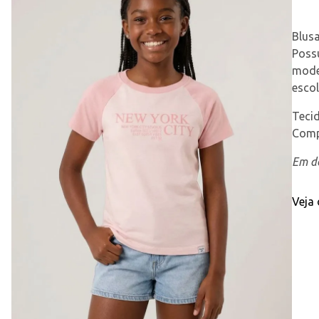
Blusa
Poss
model
escol
Teci
Comp
Em de
Veja