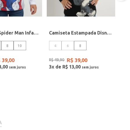
Camiseta Spider Man Infantil Para Menino - BRANCO
Camiseta Estampada Disney Infantil Para Menino - PRETO
8
10
4
6
8
$
39
,
00
R$
39
,
00
R$
49
,
90
3
,
00
3
x de
R$
13
,
00
A