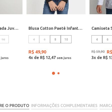
Camiseta Estampada Juvenil Para Menino - VERDE/PRETO
Blusa Cotton Paetê Infantil Para Menina - PRETO
16
4
6
8
10
4
6
R$
49
,
90
R
R$
59
,
90
4
x de
R$
12
,
47
3
x de
R$
1
RE O PRODUTO
INFORMAÇÕES COMPLEMENTARES
MARC