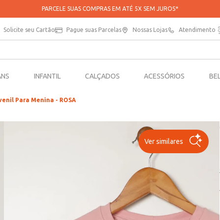
APROVEITE 20% OFF NA SUA PRIMEIRA COMPRA NO APP*
Solicite seu Cartão
Pague suas Parcelas
Nossas Lojas
Atendimento
ANS
INFANTIL
CALÇADOS
ACESSÓRIOS
BE
venil Para Menina - ROSA
Ver similares