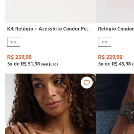
Idade
Kit Relógio + Acessório Condor Feminino DOURADO
Relógio Condo
UN
UN
R$
259
,
90
R$
229
,
90
5
x de
R$
51
,
98
5
x de
R$
45
,
98