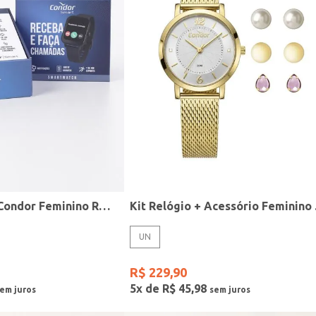
Relógio Smart Condor Feminino ROSE
Kit R
UN
R$
229
,
90
5
x de
R$
45
,
98