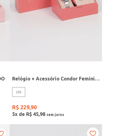
DO
Relógio + Acessório Condor Feminino PRATA
UN
R$
229
,
90
5
x de
R$
45
,
98