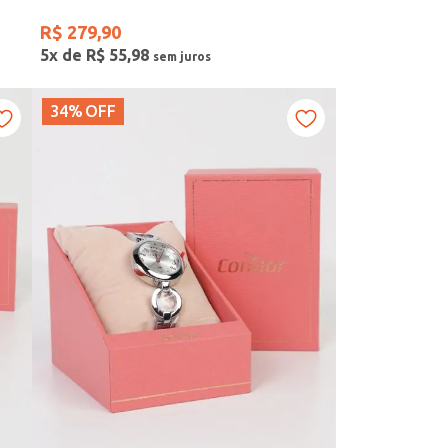
R$
279
,
90
5
x de
R$
55
,
98
34%
OFF