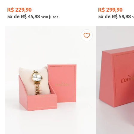
R$
229
,
90
R$
299
,
90
5
x de
R$
45
,
98
5
x de
R$
59
,
98
Faixas de preço
R$ 169,00
–
R$ 390,00