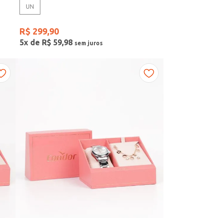
UN
R$
299
,
90
5
x de
R$
59
,
98