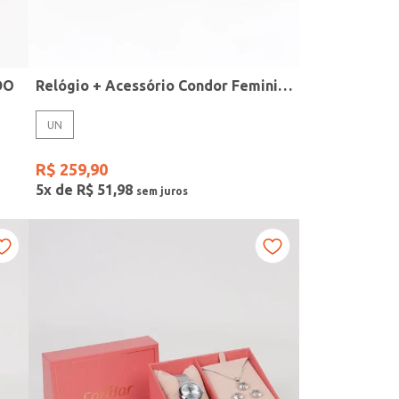
DO
Relógio + Acessório Condor Feminino PRATA
UN
R$
259
,
90
5
x de
R$
51
,
98