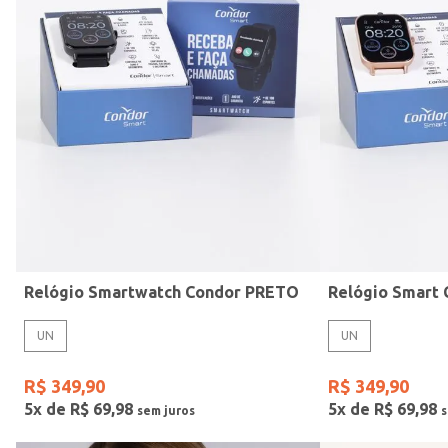
Mormaii
Preto
UN
Casio
Estilo
Rose
Gang
Vermelho
Relógio Smartwatch Condor PRETO
UN
UN
R$
349
,
90
R$
349
,
90
5
x de
R$
69
,
98
5
x de
R$
69
,
98