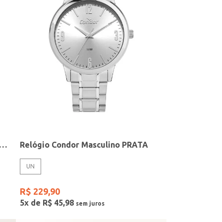
elógio + Acessório Feminino DOURADO
Relógio Condor Masculino PRATA
UN
R$
229
,
90
5
x de
R$
45
,
98