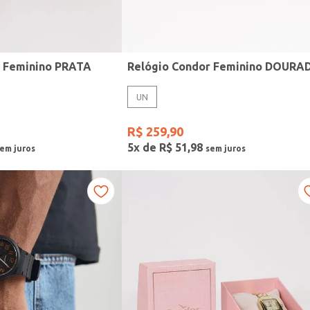
r Feminino PRATA
Relógio Condor Feminino DOURA
UN
R$
259
,
90
5
x de
R$
51
,
98