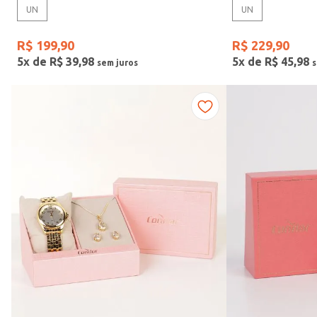
UN
UN
Gênero
R$
199
,
90
R$
229
,
90
5
x de
R$
39
,
98
5
x de
R$
45
,
98