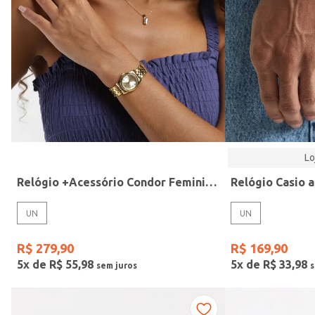
Modelo
Lo
Relógio +Acessório Condor Feminino DOURADO
UN
UN
R$
279
,
90
R$
169
,
90
5
x de
R$
55
,
98
5
x de
R$
33
,
98