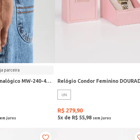
ja parceira
Relógio Casio analógico MW-240-4BVDF-SC
Relógio Condor Feminino DOURA
UN
R$
279
,
90
5
x de
R$
55
,
98