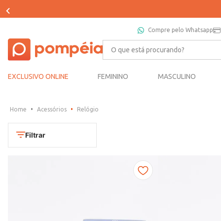
Compre pelo Whatsapp
O que está procurando?
EXCLUSIVO ONLINE
FEMININO
MASCULINO
Acessórios
Relógio
Filtrar
Cores
Dourado
Marca
Marrom
CONDOR
Prata
TAMANHO