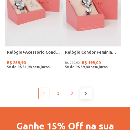
Relógio+Acessório Condor Feminino PRATA
Relógio Condor Feminino PRATA
R$
259
,
90
R$
199
,
00
R$
299
,
90
5
x de
R$
51
,
98
5
x de
R$
39
,
80
1
2
3
Ganhe 15% Off na sua