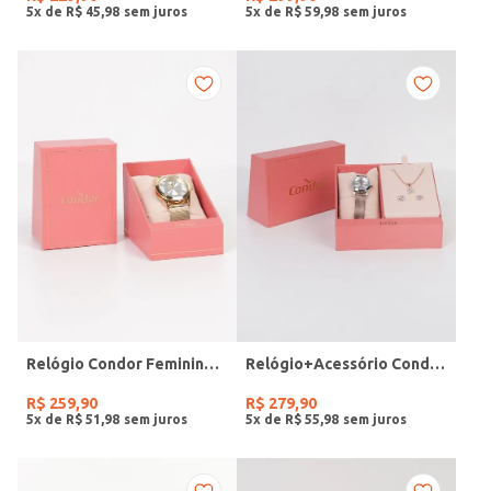
5
x de
R$
45
,
98
5
x de
R$
59
,
98
Relógio Condor Feminino DOURADO
Relógio+Acessório Condor Feminino ROSE
R$
259
,
90
R$
279
,
90
5
x de
R$
51
,
98
5
x de
R$
55
,
98