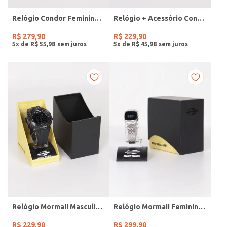
Relógio Condor Feminino DOURADO
Relógio + Acessório Condor Feminino PRATA
R$
279
,
90
R$
229
,
90
5
x de
R$
55
,
98
5
x de
R$
45
,
98
Relógio Mormaii Masculino PRETO
Relógio Mormaii Feminino PRATA
R$
229
,
90
R$
299
,
90