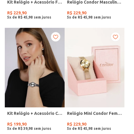
Kit Relógio + Acessório Feminino DOURADO
Relógio Condor Masculino PRATA
R$
229
,
90
R$
229
,
90
5
x de
R$
45
,
98
5
x de
R$
45
,
98
Kit Relógio + Acessório Condor Feminino PRATA
Relógio Mini Condor Feminino DOURADO
R$
199
,
90
R$
229
,
90
5
x de
R$
39
,
98
5
x de
R$
45
,
98