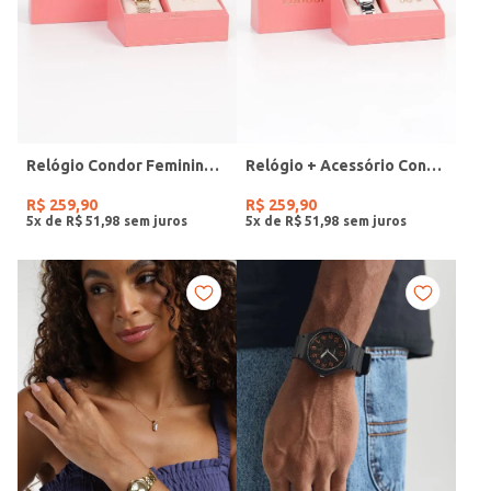
Relógio Condor Feminino DOURADO
Relógio + Acessório Condor Feminino PRATA
R$
259
,
90
R$
259
,
90
5
x de
R$
51
,
98
5
x de
R$
51
,
98