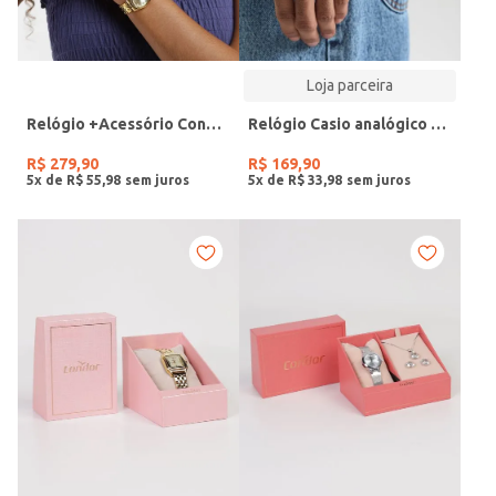
Loja parceira
Relógio +Acessório Condor Feminino DOURADO
Relógio Casio analógico MW-240-4BVDF-SC
R$
279
,
90
R$
169
,
90
5
x de
R$
55
,
98
5
x de
R$
33
,
98