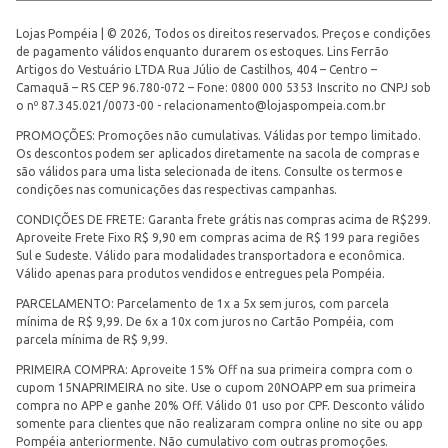
Lojas Pompéia | © 2026, Todos os direitos reservados. Preços e condições
de pagamento válidos enquanto durarem os estoques. Lins Ferrão
Artigos do Vestuário LTDA Rua Júlio de Castilhos, 404 – Centro –
Camaquã – RS CEP 96.780-072 – Fone: 0800 000 5353 Inscrito no CNPJ sob
o nº 87.345.021/0073-00 -
relacionamento@lojaspompeia.com.br
PROMOÇÕES: Promoções não cumulativas. Válidas por tempo limitado.
Os descontos podem ser aplicados diretamente na sacola de compras e
são válidos para uma lista selecionada de itens. Consulte os termos e
condições nas comunicações das respectivas campanhas.
CONDIÇÕES DE FRETE: Garanta frete grátis nas compras acima de R$299.
Aproveite Frete Fixo R$ 9,90 em compras acima de R$ 199 para regiões
Sul e Sudeste. Válido para modalidades transportadora e econômica.
Válido apenas para produtos vendidos e entregues pela Pompéia.
PARCELAMENTO: Parcelamento de 1x a 5x sem juros, com parcela
mínima de R$ 9,99. De 6x a 10x com juros no Cartão Pompéia, com
parcela mínima de R$ 9,99.
PRIMEIRA COMPRA: Aproveite 15% Off na sua primeira compra com o
cupom 15NAPRIMEIRA no site. Use o cupom 20NOAPP em sua primeira
compra no APP e ganhe 20% Off. Válido 01 uso por CPF. Desconto válido
somente para clientes que não realizaram compra online no site ou app
Pompéia anteriormente. Não cumulativo com outras promoções.