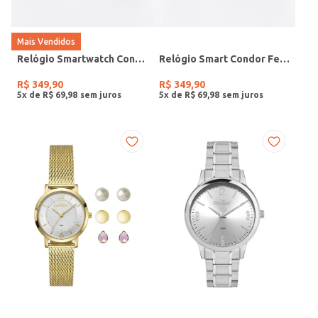
Mais Vendidos
Relógio Smartwatch Condor PRETO
Relógio Smart Condor Feminino ROSE
R$
349
,
90
R$
349
,
90
5
x de
R$
69
,
98
5
x de
R$
69
,
98