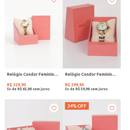
Relógio Condor Feminino DOURADO
Relógio Condor Feminino DOURADO
R$
329
,
90
R$
299
,
90
5
x de
R$
65
,
98
5
x de
R$
59
,
98
34%
OFF