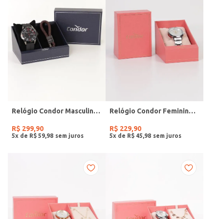
Relógio Condor Masculino PRETO
Relógio Condor Feminino PRATA
R$
299
,
90
R$
229
,
90
5
x de
R$
59
,
98
5
x de
R$
45
,
98