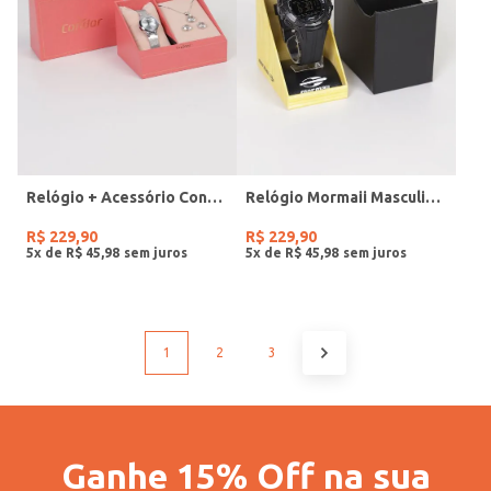
Relógio + Acessório Condor Feminino PRATA
Relógio Mormaii Masculino PRETO
R$
229
,
90
R$
229
,
90
5
x de
R$
45
,
98
5
x de
R$
45
,
98
1
2
3
Ganhe 15% Off na sua