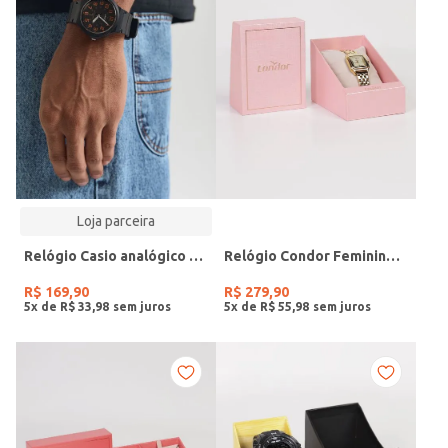
Loja parceira
Relógio Casio analógico MW-240-4BVDF-SC
Relógio Condor Feminino DOURADO
R$
169
,
90
R$
279
,
90
5
x de
R$
33
,
98
5
x de
R$
55
,
98