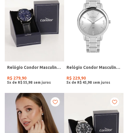
Relógio Condor Masculino PRETO
Relógio Condor Masculino PRATA
R$
279
,
90
R$
229
,
90
5
x de
R$
55
,
98
5
x de
R$
45
,
98