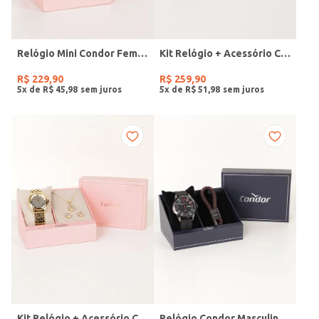
Relógio Mini Condor Feminino DOURADO
Kit Relógio + Acessório Condor Feminino DOURADO
R$
229
,
90
R$
259
,
90
5
x de
R$
45
,
98
5
x de
R$
51
,
98
Kit Relógio + Acessório Condor Feminino DOURADO
Relógio Condor Masculino PRETO