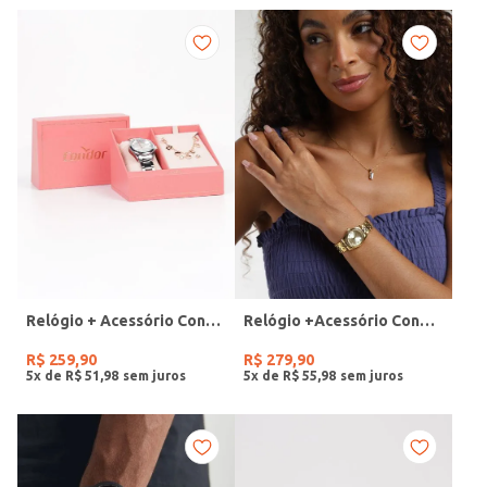
Relógio + Acessório Condor Feminino PRATA
Relógio +Acessório Condor Feminino DOURADO
R$
259
,
90
R$
279
,
90
5
x de
R$
51
,
98
5
x de
R$
55
,
98