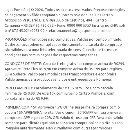
Lojas Pompéia | © 2026, Todos os direitos reservados. Preços e condições
de pagamento válidos enquanto durarem os estoques. Lins Ferrão
Artigos do Vestuário LTDA Rua Júlio de Castilhos, 404 – Centro –
Camaquã – RS CEP 96.780-072 – Fone: 0800 000 5353 Inscrito no CNPJ sob
o nº 87.345.021/0073-00 -
relacionamento@lojaspompeia.com.br
PROMOÇÕES: Promoções não cumulativas. Válidas por tempo limitado.
Os descontos podem ser aplicados diretamente na sacola de compras e
são válidos para uma lista selecionada de itens. Consulte os termos e
condições nas comunicações das respectivas campanhas.
CONDIÇÕES DE FRETE: Garanta frete grátis nas compras acima de R$299.
Aproveite Frete Fixo R$ 9,90 em compras acima de R$ 199 para regiões
Sul e Sudeste. Válido para modalidades transportadora e econômica.
Válido apenas para produtos vendidos e entregues pela Pompéia.
PARCELAMENTO: Parcelamento de 1x a 5x sem juros, com parcela
mínima de R$ 9,99. De 6x a 10x com juros no Cartão Pompéia, com
parcela mínima de R$ 9,99.
PRIMEIRA COMPRA: Aproveite 15% Off na sua primeira compra com o
cupom 15NAPRIMEIRA no site. Use o cupom 20NOAPP em sua primeira
compra no APP e ganhe 20% Off. Válido 01 uso por CPF. Desconto válido
somente para clientes que não realizaram compra online no site ou app
Pompéia anteriormente. Não cumulativo com outras promoções.