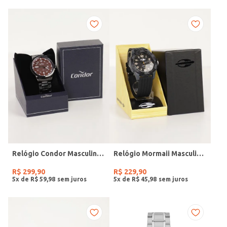
Relógio Condor Masculino PRETO
Relógio Mormaii Masculino PRETO
R$
299
,
90
R$
229
,
90
5
x de
R$
59
,
98
5
x de
R$
45
,
98