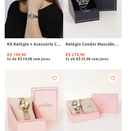
Kit Relógio + Acessório Condor Feminino PRATA
Relógio Condor Masculino PRATA
R$
199
,
90
R$
279
,
90
5
x de
R$
39
,
98
5
x de
R$
55
,
98