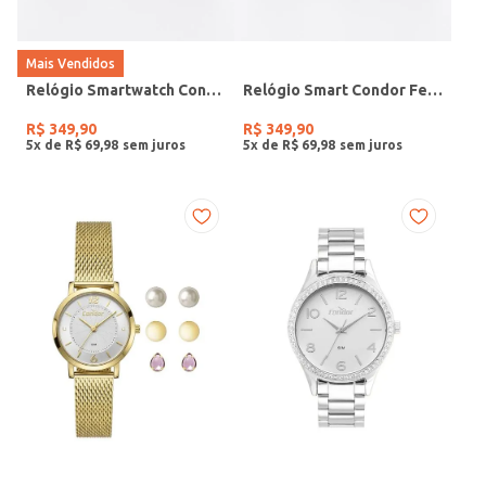
Mais Vendidos
Relógio Smartwatch Condor PRETO
Relógio Smart Condor Feminino ROSE
R$
349
,
90
R$
349
,
90
5
x de
R$
69
,
98
5
x de
R$
69
,
98