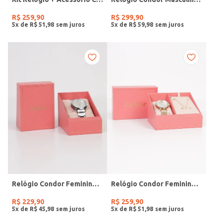
R$
259
,
90
R$
299
,
90
5
x de
R$
51
,
98
5
x de
R$
59
,
98
Relógio Condor Feminino PRATA
Relógio Condor Feminino DOURADO
R$
229
,
90
R$
259
,
90
5
x de
R$
45
,
98
5
x de
R$
51
,
98