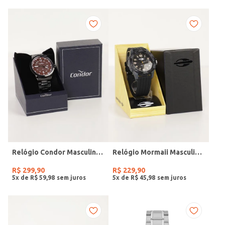
Relógio Condor Masculino PRETO
Relógio Mormaii Masculino PRETO
R$
299
,
90
R$
229
,
90
5
x de
R$
59
,
98
5
x de
R$
45
,
98