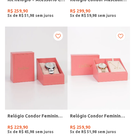
R$
259
,
90
R$
299
,
90
5
x de
R$
51
,
98
5
x de
R$
59
,
98
Relógio Condor Feminino PRATA
Relógio Condor Feminino DOURADO
R$
229
,
90
R$
259
,
90
5
x de
R$
45
,
98
5
x de
R$
51
,
98