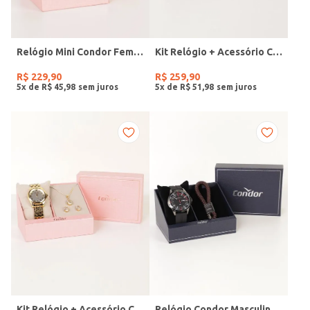
Relógio Mini Condor Feminino DOURADO
Kit Relógio + Acessório Condor Feminino DOURADO
R$
229
,
90
R$
259
,
90
5
x de
R$
45
,
98
5
x de
R$
51
,
98
Kit Relógio + Acessório Condor Feminino DOURADO
Relógio Condor Masculino PRETO