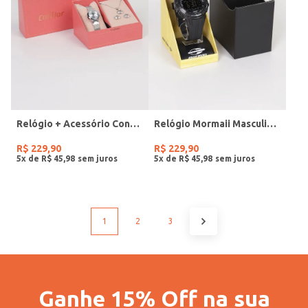
Relógio + Acessório Condor Feminino PRATA
Relógio Mormaii Masculino PRETO
R$
229
,
90
R$
229
,
90
5
x de
R$
45
,
98
5
x de
R$
45
,
98
1
2
3
Ganhe 15% Off na sua