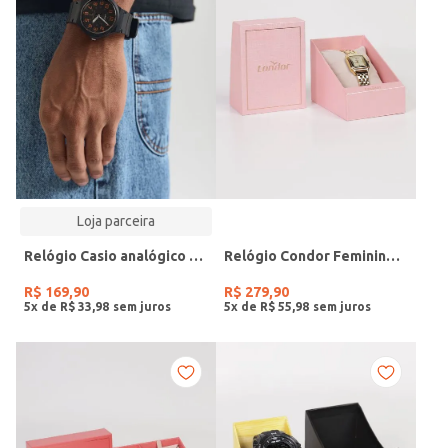
Loja parceira
Relógio Casio analógico MW-240-4BVDF-SC
Relógio Condor Feminino DOURADO
R$
169
,
90
R$
279
,
90
5
x de
R$
33
,
98
5
x de
R$
55
,
98