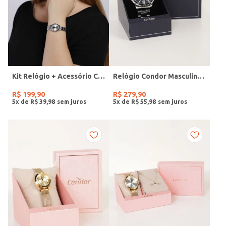
Kit Relógio + Acessório Condor Feminino PRATA
Relógio Condor Masculino PRATA
R$
199
,
90
R$
279
,
90
5
x de
R$
39
,
98
5
x de
R$
55
,
98