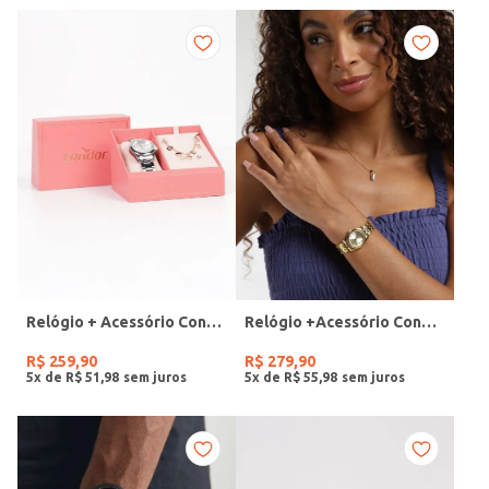
Relógio + Acessório Condor Feminino PRATA
Relógio +Acessório Condor Feminino DOURADO
R$
259
,
90
R$
279
,
90
5
x de
R$
51
,
98
5
x de
R$
55
,
98