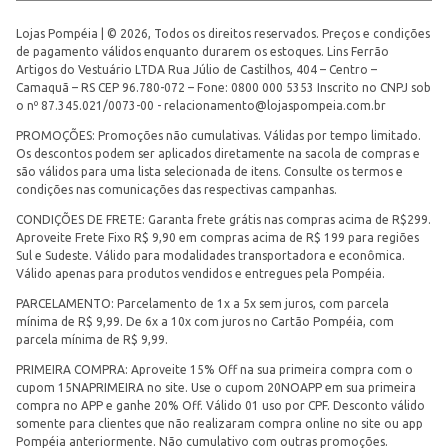
Lojas Pompéia | © 2026, Todos os direitos reservados. Preços e condições
de pagamento válidos enquanto durarem os estoques. Lins Ferrão
Artigos do Vestuário LTDA Rua Júlio de Castilhos, 404 – Centro –
Camaquã – RS CEP 96.780-072 – Fone: 0800 000 5353 Inscrito no CNPJ sob
o nº 87.345.021/0073-00 -
relacionamento@lojaspompeia.com.br
PROMOÇÕES: Promoções não cumulativas. Válidas por tempo limitado.
Os descontos podem ser aplicados diretamente na sacola de compras e
são válidos para uma lista selecionada de itens. Consulte os termos e
condições nas comunicações das respectivas campanhas.
CONDIÇÕES DE FRETE: Garanta frete grátis nas compras acima de R$299.
Aproveite Frete Fixo R$ 9,90 em compras acima de R$ 199 para regiões
Sul e Sudeste. Válido para modalidades transportadora e econômica.
Válido apenas para produtos vendidos e entregues pela Pompéia.
PARCELAMENTO: Parcelamento de 1x a 5x sem juros, com parcela
mínima de R$ 9,99. De 6x a 10x com juros no Cartão Pompéia, com
parcela mínima de R$ 9,99.
PRIMEIRA COMPRA: Aproveite 15% Off na sua primeira compra com o
cupom 15NAPRIMEIRA no site. Use o cupom 20NOAPP em sua primeira
compra no APP e ganhe 20% Off. Válido 01 uso por CPF. Desconto válido
somente para clientes que não realizaram compra online no site ou app
Pompéia anteriormente. Não cumulativo com outras promoções.