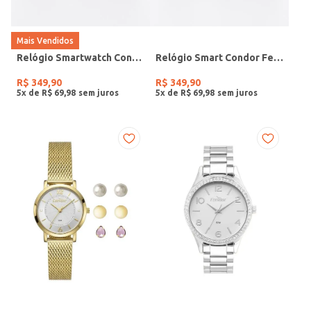
Mais Vendidos
Relógio Smartwatch Condor PRETO
Relógio Smart Condor Feminino ROSE
R$
349
,
90
R$
349
,
90
5
x de
R$
69
,
98
5
x de
R$
69
,
98