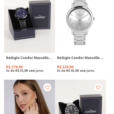
Relógio Condor Masculino PRETO
Relógio Condor Masculino PRATA
R$
279
,
90
R$
229
,
90
5
x de
R$
55
,
98
5
x de
R$
45
,
98