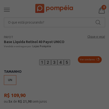
0
O que está procurando?
Clique e veja!
PAYOT
Base Líquida Retinol 40 Payot UNICO
Lojas Pompéia
Ver similares
1
2
3
4
5
TAMANHO
UN
R$
109
,
90
ou
5
x
de
R$
21,98
sem juros