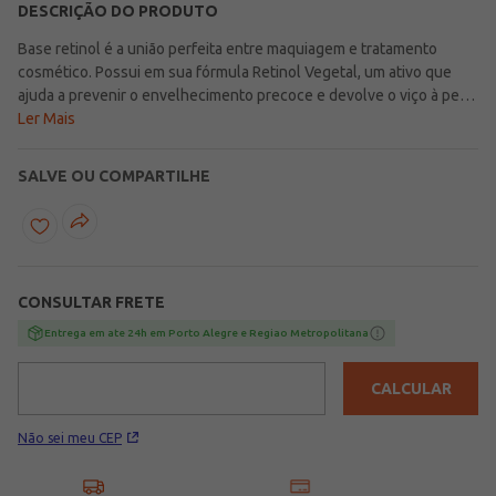
DESCRIÇÃO DO PRODUTO
Base retinol é a união perfeita entre maquiagem e tratamento
cosmético. Possui em sua fórmula Retinol Vegetal, um ativo que
ajuda a prevenir o envelhecimento precoce e devolve o viço à pele,
além de reduzir a aparência de rugas, linhas de expressão e auxiliar
Ler Mais
na hidratação. Com acabamento perfeito, garantindo uma pele lisa
e uniforme, essa base com cobertura média permite a construção
SALVE OU COMPARTILHE
de camadas, disfarça poros, imperfeições e olheiras. Uniformiza o
tom da pele com acabamento natural. A base perfeita para sua
rotina, cobertura uniforme, toque leve e acabamento natural que
realça sua pele!\n\nVegano\nNão testado em animais\n\n Contém:
35g\nCor: 40
CONSULTAR FRETE
Entrega em ate 24h em Porto Alegre e Regiao Metropolitana
CALCULAR
Não sei meu CEP