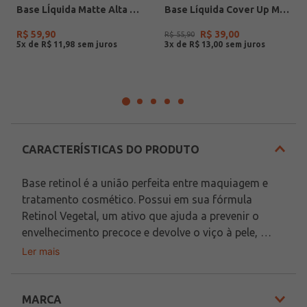
Base LÍquida Matte Alta Cobertura 03 Payot UNICO
Base Líquida Cover Up MM130 Mari Maria UNICO
R$
59
,
90
R$
39
,
00
R$
55
,
90
5
x de
R$
11
,
98
3
x de
R$
13
,
00
CARACTERÍSTICAS DO PRODUTO
Base retinol é a união perfeita entre maquiagem e 
tratamento cosmético. Possui em sua fórmula 
Retinol Vegetal, um ativo que ajuda a prevenir o 
envelhecimento precoce e devolve o viço à pele, 
além de reduzir a aparência de rugas, linhas de 
Ler mais
Vegano
expressão e auxiliar na hidratação. Com 
Não testado em animais
acabamento perfeito, garantindo uma pele lisa e 
uniforme, essa base com cobertura 
média
 permite a 
MARCA
 Contém: 35g