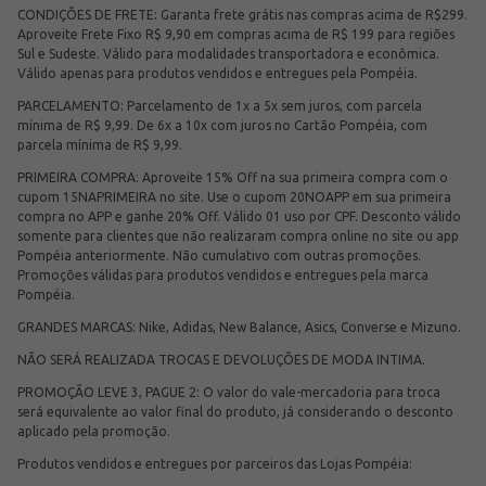
CONDIÇÕES DE FRETE: Garanta frete grátis nas compras acima de R$299.
Aproveite Frete Fixo R$ 9,90 em compras acima de R$ 199 para regiões
Sul e Sudeste. Válido para modalidades transportadora e econômica.
Válido apenas para produtos vendidos e entregues pela Pompéia.
PARCELAMENTO: Parcelamento de 1x a 5x sem juros, com parcela
mínima de R$ 9,99. De 6x a 10x com juros no Cartão Pompéia, com
parcela mínima de R$ 9,99.
PRIMEIRA COMPRA: Aproveite 15% Off na sua primeira compra com o
cupom 15NAPRIMEIRA no site. Use o cupom 20NOAPP em sua primeira
compra no APP e ganhe 20% Off. Válido 01 uso por CPF. Desconto válido
somente para clientes que não realizaram compra online no site ou app
Pompéia anteriormente. Não cumulativo com outras promoções.
Promoções válidas para produtos vendidos e entregues pela marca
Pompéia.
GRANDES MARCAS: Nike, Adidas, New Balance, Asics, Converse e Mizuno.
NÃO SERÁ REALIZADA TROCAS E DEVOLUÇÕES DE MODA INTIMA.
PROMOÇÃO LEVE 3, PAGUE 2: O valor do vale-mercadoria para troca
será equivalente ao valor final do produto, já considerando o desconto
aplicado pela promoção.
Produtos vendidos e entregues por parceiros das Lojas Pompéia: