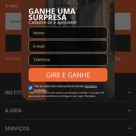
Lojas Pompéia
Por
E-MAIL
Código
E-
11200106191901
Completo
mail
Sem
* Para sua segurança, não
troca
efetuamos a troca deste produto.
Idade
Adulto
Ao clicar em "Cadastrar" você aceita os
Termos de Uso da Pompéia
Cores
Bege
INSTITUCIONAL
AJUDA
SERVIÇOS