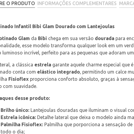
RE O PRODUTO
INFORMAÇÕES COMPLEMENTARES
MARC
inado Infantil Bibi Glam Dourado com Lantejoulas
otinado Glam
 da 
Bibi
 chega em sua versão 
dourada
 para enc
onalidade, esse modelo transforma qualquer look em um verda
o luminoso incrível, perfeito para as pequenas que adoram u
teral, a clássica 
estrela
 garante aquele charme especial que é 
inado conta com 
elástico integrado
, permitindo um calce mui
lha 
Fisioflex
 proporciona conforto absoluto, graças à sen
o com suavidade.
aques desse produto:
Brilho único:
 Lantejoulas douradas que iluminam o visual com
Estrela icônica:
 Detalhe lateral que deixa o modelo ainda m
Palmilha Fisioflex:
 Palmilha que porporciona a sensação de
todo o dia;