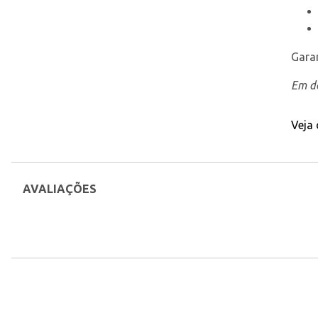
Gara
Em de
Veja
AVALIAÇÕES