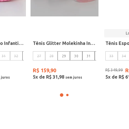
L
Tênis Stitch Velcro Infantil Para Menina - BRANCO/PRATA
Tênis Glitter Molekinha Infantil Para Menina - BRANCO/ROSA CLARO
31
32
33
27
34
28
29
30
31
32
33
33
34
R$
159
,
90
R
R$
349
,
99
5
x de
R$
31
,
98
5
x de
R$
6