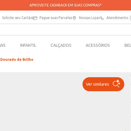
APROVEITE CASHBACK EM SUAS COMPRAS*
Solicite seu Cartão
Pague suas Parcelas
Nossas Lojas
Atendimento
ANS
INFANTIL
CALÇADOS
ACESSÓRIOS
BE
 Dourado de Brilho
Ver similares