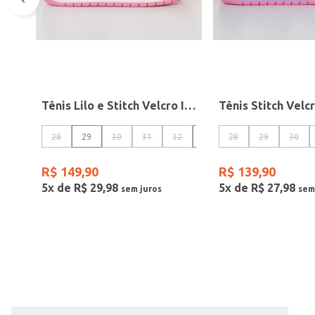
Tênis Lilo e Stitch Velcro Infantil Para Menina - BRANCO/ROSA CLARO/AZUL CLARO
28
29
30
31
32
33
28
34
29
30
R$
149
,
90
R$
139
,
90
5
x de
R$
29
,
98
5
x de
R$
27
,
98