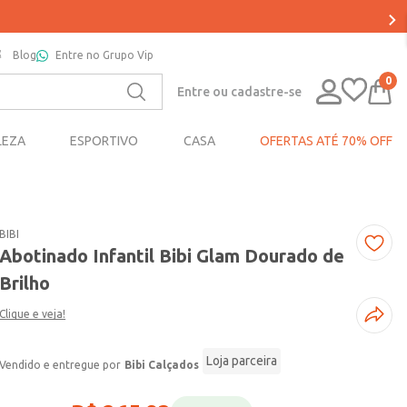
Blog
Entre no Grupo Vip
0
Entre ou cadastre-se
LEZA
ESPORTIVO
CASA
OFERTAS ATÉ 70% OFF
BIBI
Abotinado Infantil Bibi Glam Dourado de
Brilho
Clique e veja!
Loja parceira
Bibi Calçados