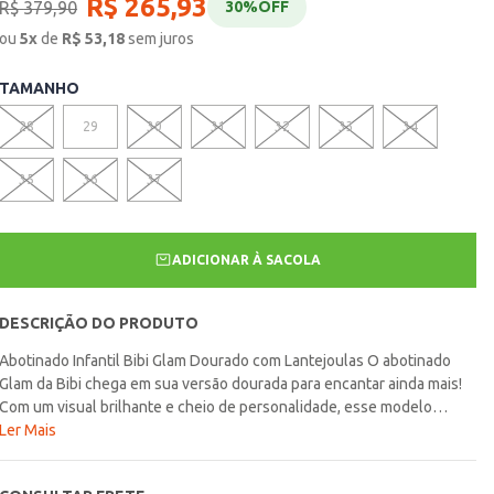
R$
265
,
93
R$
379
,
90
30%
OFF
ou
5
x
de
R$
53,18
sem juros
TAMANHO
28
29
30
31
32
33
34
35
36
37
ADICIONAR À SACOLA
DESCRIÇÃO DO PRODUTO
Abotinado Infantil Bibi Glam Dourado com Lantejoulas O abotinado
Glam da Bibi chega em sua versão dourada para encantar ainda mais!
Com um visual brilhante e cheio de personalidade, esse modelo
transforma qualquer look em um verdadeiro espetáculo. As
Ler Mais
lantejoulas douradas criam um efeito luminoso incrível, perfeito para
as pequenas que adoram um toque glamouroso no dia a dia. Na