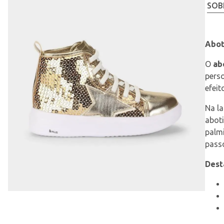
SOB
Abot
O 
ab
pers
efeit
Na la
abot
palmi
pass
Dest