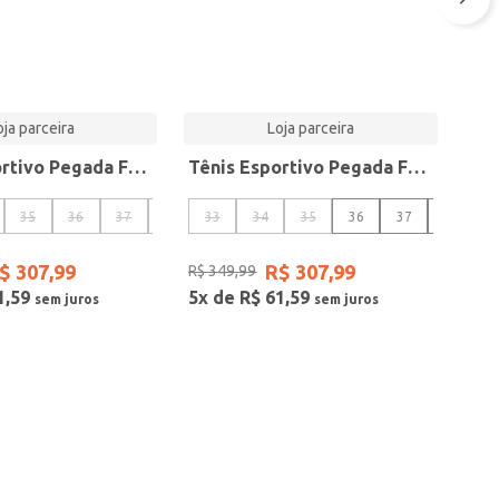
oja parceira
Loja parceira
Tênis Esportivo Pegada Feminino em Tecido Off White 290802-02
Tênis Esportivo Pegada Feminino em Tecido Off White 290802-01
35
36
37
38
33
39
34
40
35
36
37
38
$
307
,
99
R$
307
,
99
R$
349
,
99
1
,
59
5
x de
R$
61
,
59