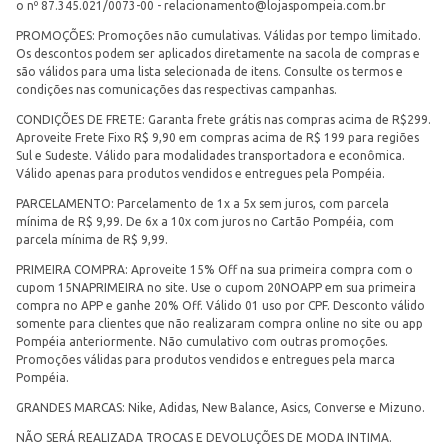
o nº 87.345.021/0073-00 -
relacionamento@lojaspompeia.com.br
PROMOÇÕES: Promoções não cumulativas. Válidas por tempo limitado.
Os descontos podem ser aplicados diretamente na sacola de compras e
são válidos para uma lista selecionada de itens. Consulte os termos e
condições nas comunicações das respectivas campanhas.
CONDIÇÕES DE FRETE: Garanta frete grátis nas compras acima de R$299.
Aproveite Frete Fixo R$ 9,90 em compras acima de R$ 199 para regiões
Sul e Sudeste. Válido para modalidades transportadora e econômica.
Válido apenas para produtos vendidos e entregues pela Pompéia.
PARCELAMENTO: Parcelamento de 1x a 5x sem juros, com parcela
mínima de R$ 9,99. De 6x a 10x com juros no Cartão Pompéia, com
parcela mínima de R$ 9,99.
PRIMEIRA COMPRA: Aproveite 15% Off na sua primeira compra com o
cupom 15NAPRIMEIRA no site. Use o cupom 20NOAPP em sua primeira
compra no APP e ganhe 20% Off. Válido 01 uso por CPF. Desconto válido
somente para clientes que não realizaram compra online no site ou app
Pompéia anteriormente. Não cumulativo com outras promoções.
Promoções válidas para produtos vendidos e entregues pela marca
Pompéia.
GRANDES MARCAS: Nike, Adidas, New Balance, Asics, Converse e Mizuno.
NÃO SERÁ REALIZADA TROCAS E DEVOLUÇÕES DE MODA INTIMA.