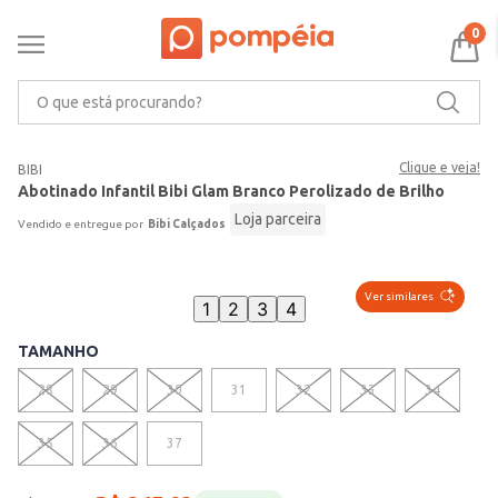
0
O que está procurando?
Clique e veja!
BIBI
Abotinado Infantil Bibi Glam Branco Perolizado de Brilho
Loja parceira
Bibi Calçados
Ver similares
1
2
3
4
TAMANHO
28
29
30
31
32
33
34
35
36
37