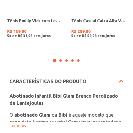
Tênis Emilly Vick com Led Infantil Para Menina - PRETO/PINK/BRANCO
Tênis Casual Caixa Alta Via Marte Feminino BEGE/MARROM
R$
159
,
90
R$
299
,
90
5
x de
R$
31
,
98
5
x de
R$
59
,
98
CARACTERÍSTICAS DO PRODUTO
Abotinado Infantil Bibi Glam Branco Perolizado 
de Lantejoulas
O 
abotinado Glam
 da 
Bibi
 é aquele modelo que 
conquista à primeira vista! Com visual encantador e 
Ler mais
cheio de brilho, ele combina conforto, estilo e 