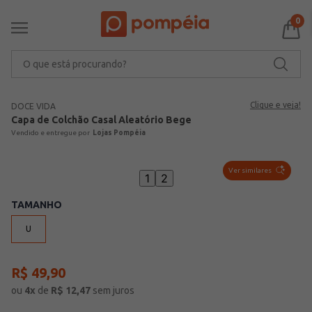
0
O que está procurando?
Clique e veja!
DOCE VIDA
Capa de Colchão Casal Aleatório Bege
Lojas Pompéia
Ver similares
1
2
TAMANHO
U
R$
49
,
90
ou
4
x
de
R$
12,47
sem juros