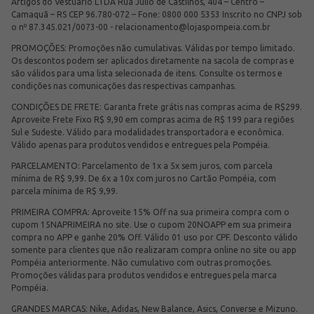
Artigos do Vestuário LTDA Rua Júlio de Castilhos, 404 – Centro –
Camaquã – RS CEP 96.780-072 – Fone: 0800 000 5353 Inscrito no CNPJ sob
o nº 87.345.021/0073-00 -
relacionamento@lojaspompeia.com.br
PROMOÇÕES: Promoções não cumulativas. Válidas por tempo limitado.
Os descontos podem ser aplicados diretamente na sacola de compras e
são válidos para uma lista selecionada de itens. Consulte os termos e
condições nas comunicações das respectivas campanhas.
CONDIÇÕES DE FRETE: Garanta frete grátis nas compras acima de R$299.
Aproveite Frete Fixo R$ 9,90 em compras acima de R$ 199 para regiões
Sul e Sudeste. Válido para modalidades transportadora e econômica.
Válido apenas para produtos vendidos e entregues pela Pompéia.
PARCELAMENTO: Parcelamento de 1x a 5x sem juros, com parcela
mínima de R$ 9,99. De 6x a 10x com juros no Cartão Pompéia, com
parcela mínima de R$ 9,99.
PRIMEIRA COMPRA: Aproveite 15% Off na sua primeira compra com o
cupom 15NAPRIMEIRA no site. Use o cupom 20NOAPP em sua primeira
compra no APP e ganhe 20% Off. Válido 01 uso por CPF. Desconto válido
somente para clientes que não realizaram compra online no site ou app
Pompéia anteriormente. Não cumulativo com outras promoções.
Promoções válidas para produtos vendidos e entregues pela marca
Pompéia.
GRANDES MARCAS: Nike, Adidas, New Balance, Asics, Converse e Mizuno.