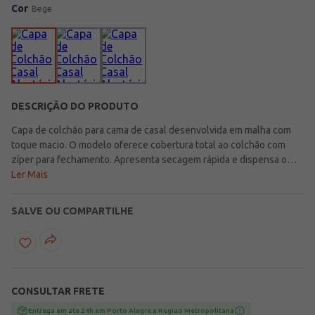
Cor
Bege
DESCRIÇÃO DO PRODUTO
Capa de colchão para cama de casal desenvolvida em malha com
toque macio. O modelo oferece cobertura total ao colchão com
zíper para fechamento. Apresenta secagem rápida e dispensa o
uso do ferro de passar. Essencial para quem busca proteção ao
Ler Mais
colchão e ainda mais conforto nas suas noites de sono! Conteúdo:
01 capa para colchão Tamanho: Casal - 1,38m x 1,88m x 20cm (Para
SALVE OU COMPARTILHE
colchões com até 20cm de altura). Composição: 70% algodão, 30%
poliéster Linha: Doce Vida Marca: Portallar Produto da coleção
Primavera/Verão Lojas Pompéia.com
CONSULTAR FRETE
Entrega em ate 24h em Porto Alegre e Regiao Metropolitana