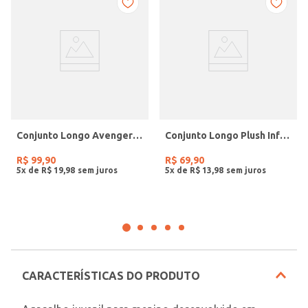
Conjunto Longo Avengers Infantil Para Menino - BEGE
Conjunto Longo Plush Infantil Para Menino- MARINHO
R$
99
,
90
R$
69
,
90
5
x de
R$
19
,
98
5
x de
R$
13
,
98
CARACTERÍSTICAS DO PRODUTO