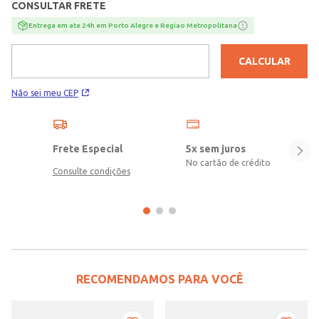
CONSULTAR FRETE
levemente flanelada\nComposição: 100% poliéster
Entrega em ate 24h em Porto Alegre e Regiao Metropolitana
CALCULAR
Não sei meu CEP
Frete Especial
5x sem juros
No cartão de crédito
Consulte condições
RECOMENDAMOS PARA VOCÊ