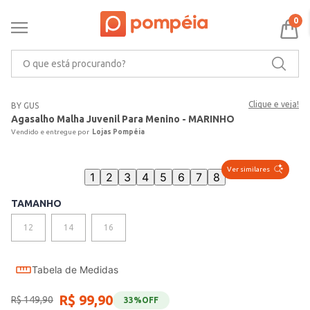
0
O que está procurando?
Clique e veja!
BY GUS
Agasalho Malha Juvenil Para Menino - MARINHO
Lojas Pompéia
Ver similares
1
2
3
4
5
6
7
8
TAMANHO
12
14
16
Tabela de Medidas
R$
99
,
90
R$
149
,
90
33%
OFF