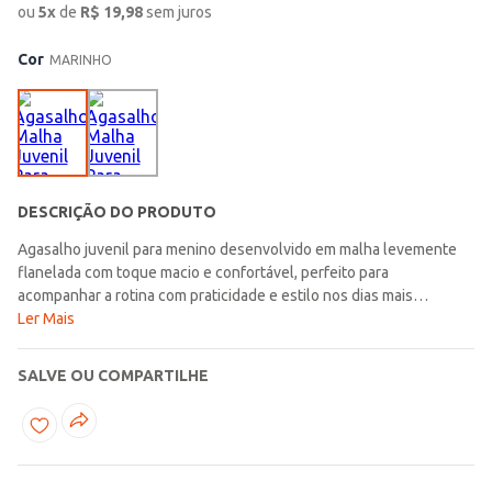
ou
5
x
de
R$
19,98
sem juros
Cor
MARINHO
DESCRIÇÃO DO PRODUTO
Agasalho juvenil para menino desenvolvido em malha levemente
flanelada com toque macio e confortável, perfeito para
acompanhar a rotina com praticidade e estilo nos dias mais
fresquinhos. A jaqueta possui gola alta, mangas longas com punho,
Ler Mais
bolsos frontais funcionais e acabamentos simples que garantem
conforto e um visual esportivo moderno. A calça conta com cós
SALVE OU COMPARTILHE
elástico, modelagem jogger, bolsos frontais funcionais e
acabamento em punho na barra, proporcionando liberdade de
movimentos e praticidade para diferentes momentos do dia a dia.
Uma opção confortável e versátil, ideal para compor looks
esportivos e cheios de estilo para a rotina!\n\nTecido: Malha