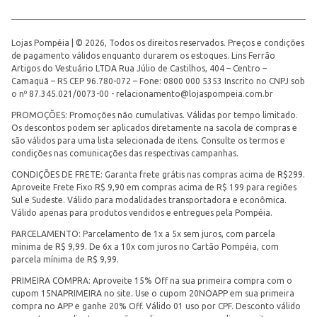
Lojas Pompéia | © 2026, Todos os direitos reservados. Preços e condições
de pagamento válidos enquanto durarem os estoques. Lins Ferrão
Artigos do Vestuário LTDA Rua Júlio de Castilhos, 404 – Centro –
Camaquã – RS CEP 96.780-072 – Fone: 0800 000 5353 Inscrito no CNPJ sob
o nº 87.345.021/0073-00 -
relacionamento@lojaspompeia.com.br
PROMOÇÕES: Promoções não cumulativas. Válidas por tempo limitado.
Os descontos podem ser aplicados diretamente na sacola de compras e
são válidos para uma lista selecionada de itens. Consulte os termos e
condições nas comunicações das respectivas campanhas.
CONDIÇÕES DE FRETE: Garanta frete grátis nas compras acima de R$299.
Aproveite Frete Fixo R$ 9,90 em compras acima de R$ 199 para regiões
Sul e Sudeste. Válido para modalidades transportadora e econômica.
Válido apenas para produtos vendidos e entregues pela Pompéia.
PARCELAMENTO: Parcelamento de 1x a 5x sem juros, com parcela
mínima de R$ 9,99. De 6x a 10x com juros no Cartão Pompéia, com
parcela mínima de R$ 9,99.
PRIMEIRA COMPRA: Aproveite 15% Off na sua primeira compra com o
cupom 15NAPRIMEIRA no site. Use o cupom 20NOAPP em sua primeira
compra no APP e ganhe 20% Off. Válido 01 uso por CPF. Desconto válido