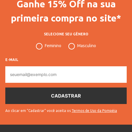
Ganhe 15% Off na sua
Vendido Por
Lojas Pompéia
Código Completo
10401806972002
primeira compra no site*
Gênero
Masculino
SELECIONE SEU GÊNERO
Idade
Juvenil
Feminino
Masculino
Manga
Longa
Tecido
Malha
E-MAIL
E-
Cores
Azul
mail
Ao clicar em "Cadastrar" você aceita os
Termos de Uso da Pompéia