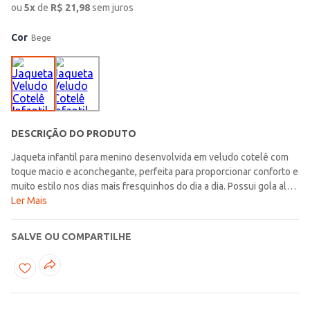
ou
5
x
de
R$
21,98
sem juros
Cor
Bege
DESCRIÇÃO DO PRODUTO
Jaqueta infantil para menino desenvolvida em veludo cotelê com
toque macio e aconchegante, perfeita para proporcionar conforto e
muito estilo nos dias mais fresquinhos do dia a dia. Possui gola alta,
mangas longas, fechamento frontal por zíper e bolsos frontais
Ler Mais
funcionais que garantem praticidade e um caimento confortável
para diferentes combinações. O diferencial fica por conta da
SALVE OU COMPARTILHE
aplicação da marca na altura do peito, trazendo um toque moderno
e delicado para a peça. Uma opção confortável e estilosa, ideal para
compor looks aconchegantes e cheios de charme para diversos
momentos da rotina!\n\nTecido: Veludo cotelê\nComposição: 98%
poliéster, 02% elastano