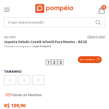
0
O que está procurando?
Clique e veja!
ALE KIDS
Jaqueta Veludo Cotelê Infantil Para Menino - BEGE
Lojas Pompéia
Ver similares
1
2
3
TAMANHO
4
6
8
Tabela de Medidas
R$
109
,
90