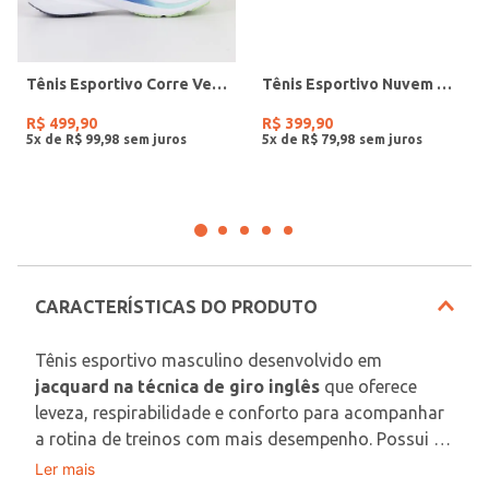
Tênis Esportivo Corre Vento 3 Olympikus Masculino AZUL
Tênis Esportivo Nuvem Olympikus Masculino PRETO/PRETO
R$
499
,
90
R$
399
,
90
5
x de
R$
99
,
98
5
x de
R$
79
,
98
CARACTERÍSTICAS DO PRODUTO
Tênis esportivo masculino desenvolvido em 
jacquard na técnica de giro inglês
 que oferece 
leveza, respirabilidade e conforto para acompanhar 
a rotina de treinos com mais desempenho. Possui 
forro em tecido espumado, bico redondo, ajuste 
Ler mais
Indicado Para: Corrida