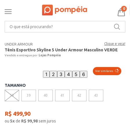
0
O que está procurando?
Clique e veja!
UNDER ARMOUR
Tênis Esportivo Skyline 5 Under Armour Masculino VERDE
Lojas Pompéia
Ver similares
1
2
3
4
5
6
TAMANHO
38
39
40
41
42
43
R$
499
,
90
ou
5
x
de
R$
99,98
sem juros