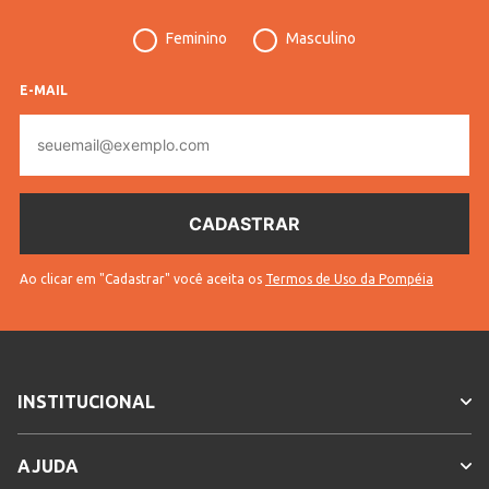
Feminino
Masculino
Cores
Verde
E-MAIL
E-
mail
Ao clicar em "Cadastrar" você aceita os
Termos de Uso da Pompéia
INSTITUCIONAL
AJUDA