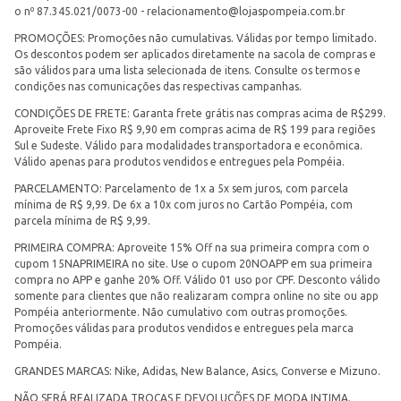
o nº 87.345.021/0073-00 -
relacionamento@lojaspompeia.com.br
PROMOÇÕES: Promoções não cumulativas. Válidas por tempo limitado.
Os descontos podem ser aplicados diretamente na sacola de compras e
são válidos para uma lista selecionada de itens. Consulte os termos e
condições nas comunicações das respectivas campanhas.
CONDIÇÕES DE FRETE: Garanta frete grátis nas compras acima de R$299.
Aproveite Frete Fixo R$ 9,90 em compras acima de R$ 199 para regiões
Sul e Sudeste. Válido para modalidades transportadora e econômica.
Válido apenas para produtos vendidos e entregues pela Pompéia.
PARCELAMENTO: Parcelamento de 1x a 5x sem juros, com parcela
mínima de R$ 9,99. De 6x a 10x com juros no Cartão Pompéia, com
parcela mínima de R$ 9,99.
PRIMEIRA COMPRA: Aproveite 15% Off na sua primeira compra com o
cupom 15NAPRIMEIRA no site. Use o cupom 20NOAPP em sua primeira
compra no APP e ganhe 20% Off. Válido 01 uso por CPF. Desconto válido
somente para clientes que não realizaram compra online no site ou app
Pompéia anteriormente. Não cumulativo com outras promoções.
Promoções válidas para produtos vendidos e entregues pela marca
Pompéia.
GRANDES MARCAS: Nike, Adidas, New Balance, Asics, Converse e Mizuno.
NÃO SERÁ REALIZADA TROCAS E DEVOLUÇÕES DE MODA INTIMA.