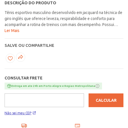
DESCRIÇÃO DO PRODUTO
Tênis esportivo masculino desenvolvido em jacquard na técnica de
giro inglês que oferece leveza, respirabilidade e conforto para
acompanhar a rotina de treinos com mais desempenho. Possui
forro em tecido espumado, bico redondo, ajuste por cadarço,
Ler Mais
palmilha macia e fita traseira que facilita na hora de calçar, reunindo
praticidade e bem-estar durante o uso. A entressola com espuma
SALVE OU COMPARTILHE
New Charged Cushioning e a borracha High Abrasion Rubber
garantem amortecimento, tração e mais segurança, enquanto o
estabilizador traseiro em TPU translúcido proporciona suporte
adicional aos movimentos. Com design moderno e aplicação do
logo da marca na lateral, é ideal para corrida e para quem busca
CONSULTAR FRETE
uma experiência mais firme, confortável e segura ao longo do
percurso!\n\nIndicado Para: Corrida\nMaterial: Jacquard
Entrega em ate 24h em Porto Alegre e Regiao Metropolitana
CALCULAR
Não sei meu CEP