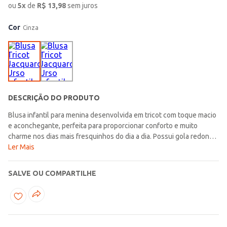
ou
5
x
de
R$
13,98
sem juros
Cor
Cinza
DESCRIÇÃO DO PRODUTO
Blusa infantil para menina desenvolvida em tricot com toque macio
e aconchegante, perfeita para proporcionar conforto e muito
charme nos dias mais fresquinhos do dia a dia. Possui gola redonda,
mangas longas e acabamentos em pontos canelados que garantem
Ler Mais
um caimento confortável e estiloso para diferentes combinações.
O diferencial fica por conta da estampa de urso em jacquard e do
SALVE OU COMPARTILHE
poá presente por toda a peça, trazendo um visual delicado,
divertido e cheio de personalidade para a blusa. Uma opção
confortável e encantadora, ideal para compor looks modernos e
aconchegantes para a rotina das pequenas!\n\nTecido:
Tricot\nComposição: 70% poliéster, 30% acrílico