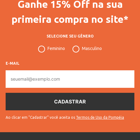
Ganhe 15% Off na sua
Gênero
Feminino
Idade
Infantil
primeira compra no site*
Manga
Longa
SELECIONE SEU GÊNERO
Tecido
Tricot
Feminino
Masculino
Cores
Cinza
E-MAIL
E-
mail
Ao clicar em "Cadastrar" você aceita os
Termos de Uso da Pompéia