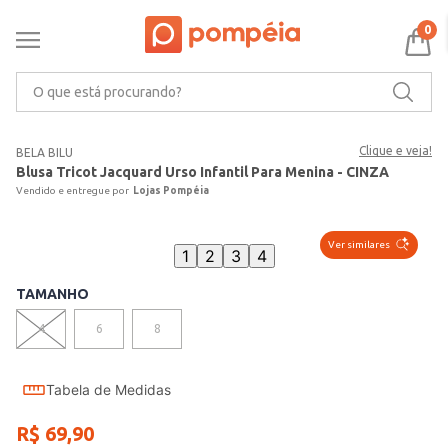
0
O que está procurando?
Clique e veja!
BELA BILU
Blusa Tricot Jacquard Urso Infantil Para Menina - CINZA
Lojas Pompéia
Ver similares
1
2
3
4
TAMANHO
4
6
8
Tabela de Medidas
R$
69
,
90