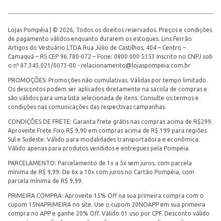
Lojas Pompéia | © 2026, Todos os direitos reservados. Preços e condições
de pagamento válidos enquanto durarem os estoques. Lins Ferrão
Artigos do Vestuário LTDA Rua Júlio de Castilhos, 404 – Centro –
Camaquã – RS CEP 96.780-072 – Fone: 0800 000 5353 Inscrito no CNPJ sob
o nº 87.345.021/0073-00 -
relacionamento@lojaspompeia.com.br
PROMOÇÕES: Promoções não cumulativas. Válidas por tempo limitado.
Os descontos podem ser aplicados diretamente na sacola de compras e
são válidos para uma lista selecionada de itens. Consulte os termos e
condições nas comunicações das respectivas campanhas.
CONDIÇÕES DE FRETE: Garanta frete grátis nas compras acima de R$299.
Aproveite Frete Fixo R$ 9,90 em compras acima de R$ 199 para regiões
Sul e Sudeste. Válido para modalidades transportadora e econômica.
Válido apenas para produtos vendidos e entregues pela Pompéia.
PARCELAMENTO: Parcelamento de 1x a 5x sem juros, com parcela
mínima de R$ 9,99. De 6x a 10x com juros no Cartão Pompéia, com
parcela mínima de R$ 9,99.
PRIMEIRA COMPRA: Aproveite 15% Off na sua primeira compra com o
cupom 15NAPRIMEIRA no site. Use o cupom 20NOAPP em sua primeira
compra no APP e ganhe 20% Off. Válido 01 uso por CPF. Desconto válido