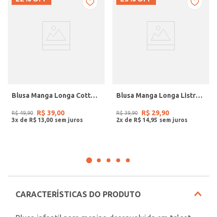
Blusa Manga Longa Cotton Juvenil Para Menina - ROSA
Blusa Manga Longa Listrada Infantil Para Menino - PRETO
R$
39
,
00
R$
29
,
90
R$
49
,
90
R$
39
,
90
3
x de
R$
13
,
00
2
x de
R$
14
,
95
CARACTERÍSTICAS DO PRODUTO