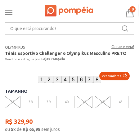
0
O que está procurando?
Clique e veja!
OLYMPIKUS
Tênis Esportivo Challenger 6 Olympikus Masculino PRETO
Lojas Pompéia
Ver similares
1
2
3
4
5
6
7
8
TAMANHO
37
38
39
40
41
42
43
R$
329
,
90
ou
5
x
de
R$
65,98
sem juros