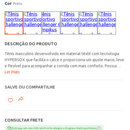
Cor
Preto
DESCRIÇÃO DO PRODUTO
Tênis masculino desenvolvido em material têxtil com tecnologia
HYPERSOX que facilita o calce e proporciona um ajuste macio, leve
e flexível para acompanhar a corrida com mais conforto. Possui
forro em poliéster com espuma, bico redondo, ajuste por cadarços
Ler Mais
e palmilha composta por poliéster e EVA com aplicações gráficas,
oferecendo suporte e bem-estar durante o uso. O solado ELEVA+
SALVE OU COMPARTILHE
entrega resiliência, enquanto a tecnologia ULTRAX complementa a
peça com mais tração e durabilidade, tornando o modelo ainda mais
funcional para os treinos. O logo da marca na lateral reforça a
identidade esportiva e completa o visual com um toque marcante.
Um modelo pensado para dar mais impulso à sua rotina de corrida,
CONSULTAR FRETE
unindo desempenho, conforto e um visual cheio de
energia!\n\nTecido: Material têxtil\nMaterial Solado: Borracha
Entrega em ate 24h em Porto Alegre e Regiao Metropolitana