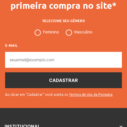
Código Completo
10607906735001
primeira compra no site*
Gênero
Masculino
SELECIONE SEU GÊNERO
Idade
Adulto
Feminino
Masculino
Cores
Preto
E-MAIL
E-
mail
Ao clicar em "Cadastrar" você aceita os
Termos de Uso da Pompéia
INSTITUCIONAL