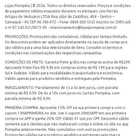
Lojas Pompéia | © 2026, Todos os direitos reservados. Preços e condições
de pagamento válidos enquanto durarem os estoques. Lins Ferrão
Artigos do Vestuário LTDA Rua Júlio de Castilhos, 404 – Centro –
Camaquã – RS CEP 96.780-072 – Fone: 0800 000 5353 Inscrito no CNPJ sob
o nº 87.345.021/0073-00 -
relacionamento@lojaspompeia.com.br
PROMOÇÕES: Promoções não cumulativas. Válidas por tempo limitado.
Os descontos podem ser aplicados diretamente na sacola de compras e
são válidos para uma lista selecionada de itens. Consulte os termos e
condições nas comunicações das respectivas campanhas.
CONDIÇÕES DE FRETE: Garanta frete grátis nas compras acima de R$299.
Aproveite Frete Fixo R$ 9,90 em compras acima de R$ 199 para regiões
Sul e Sudeste. Válido para modalidades transportadora e econômica.
Válido apenas para produtos vendidos e entregues pela Pompéia.
PARCELAMENTO: Parcelamento de 1x a 5x sem juros, com parcela
mínima de R$ 9,99. De 6x a 10x com juros no Cartão Pompéia, com
parcela mínima de R$ 9,99.
PRIMEIRA COMPRA: Aproveite 15% Off na sua primeira compra com o
cupom 15NAPRIMEIRA no site. Use o cupom 20NOAPP em sua primeira
compra no APP e ganhe 20% Off. Válido 01 uso por CPF. Desconto válido
somente para clientes que não realizaram compra online no site ou app
Pompéia anteriormente. Não cumulativo com outras promoções.
Promoções válidas para produtos vendidos e entregues pela marca