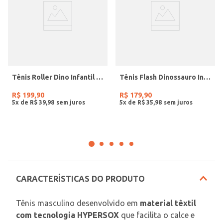
Tênis Roller Dino Infantil Para Menino- MARINHO/CARAMELO
Tênis Flash Dinossauro Infantil Para bebê Menino- PRETO/AZUL/VERDE
R$
199
,
90
R$
179
,
90
5
x de
R$
39
,
98
5
x de
R$
35
,
98
CARACTERÍSTICAS DO PRODUTO
Tênis masculino desenvolvido em 
material têxtil 
com tecnologia HYPERSOX
 que facilita o calce e 