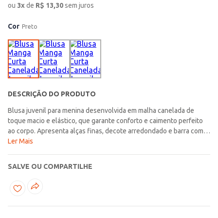
ou
3
x
de
R$
13,30
sem juros
Cor
Preto
DESCRIÇÃO DO PRODUTO
Blusa juvenil para menina desenvolvida em malha canelada de
toque macio e elástico, que garante conforto e caimento perfeito
ao corpo. Apresenta alças finas, decote arredondado e barra com
acabamento simples, compondo um visual delicado e encantador.
Ler Mais
O diferencial fica por conta da aplicação de bordados nas alças e
no decote, além dos laços que acrescentam um toque de charme e
SALVE OU COMPARTILHE
feminilidade. Ideal para compor looks leves e cheios de graça para
o dia a dia!\n\nTecido: Malha canelada\nComposição: 96% viscose,
04% elastano