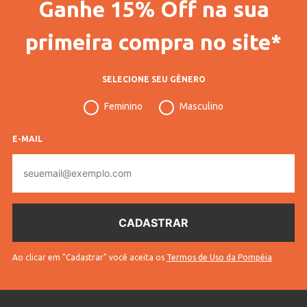
Ganhe 15% Off na sua
Gênero
Feminino
Idade
Juvenil
primeira compra no site*
Manga
Regata
SELECIONE SEU GÊNERO
Tecido
Canelado
Feminino
Masculino
Cores
Preto
E-MAIL
E-
mail
Ao clicar em "Cadastrar" você aceita os
Termos de Uso da Pompéia