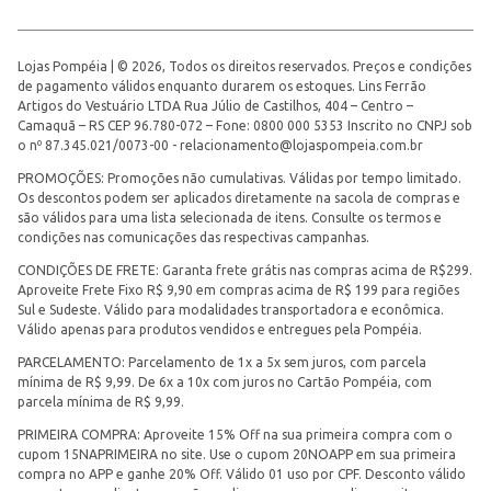
Lojas Pompéia | © 2026, Todos os direitos reservados. Preços e condições
de pagamento válidos enquanto durarem os estoques. Lins Ferrão
Artigos do Vestuário LTDA Rua Júlio de Castilhos, 404 – Centro –
Camaquã – RS CEP 96.780-072 – Fone: 0800 000 5353 Inscrito no CNPJ sob
o nº 87.345.021/0073-00 -
relacionamento@lojaspompeia.com.br
PROMOÇÕES: Promoções não cumulativas. Válidas por tempo limitado.
Os descontos podem ser aplicados diretamente na sacola de compras e
são válidos para uma lista selecionada de itens. Consulte os termos e
condições nas comunicações das respectivas campanhas.
CONDIÇÕES DE FRETE: Garanta frete grátis nas compras acima de R$299.
Aproveite Frete Fixo R$ 9,90 em compras acima de R$ 199 para regiões
Sul e Sudeste. Válido para modalidades transportadora e econômica.
Válido apenas para produtos vendidos e entregues pela Pompéia.
PARCELAMENTO: Parcelamento de 1x a 5x sem juros, com parcela
mínima de R$ 9,99. De 6x a 10x com juros no Cartão Pompéia, com
parcela mínima de R$ 9,99.
PRIMEIRA COMPRA: Aproveite 15% Off na sua primeira compra com o
cupom 15NAPRIMEIRA no site. Use o cupom 20NOAPP em sua primeira
compra no APP e ganhe 20% Off. Válido 01 uso por CPF. Desconto válido