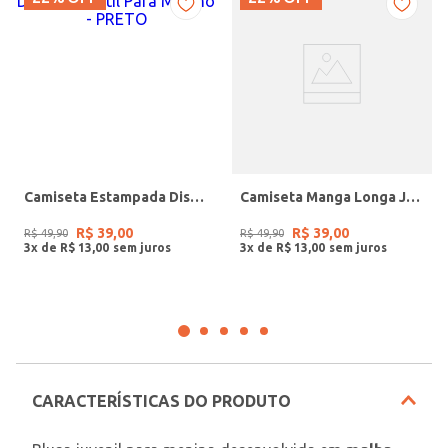
Camiseta Estampada Disney Infantil Para Menino - PRETO
Camiseta Manga Longa Juvenil Para Menino- BORDO
R$
39
,
00
R$
39
,
00
R$
49
,
90
R$
49
,
90
3
x de
R$
13
,
00
3
x de
R$
13
,
00
CARACTERÍSTICAS DO PRODUTO