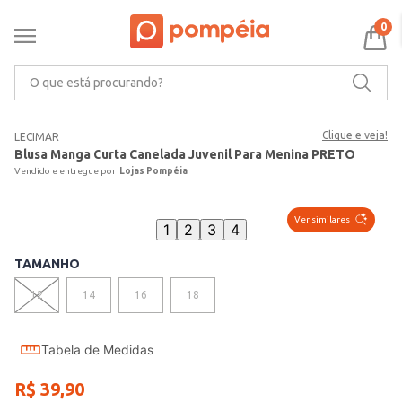
0
O que está procurando?
Clique e veja!
LECIMAR
Blusa Manga Curta Canelada Juvenil Para Menina PRETO
Lojas Pompéia
Ver similares
1
2
3
4
TAMANHO
12
14
16
18
Tabela de Medidas
R$
39
,
90