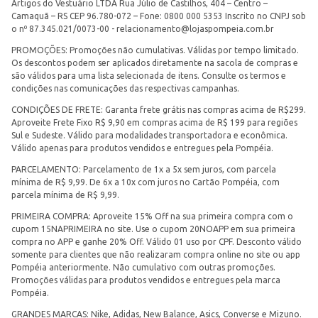
Artigos do Vestuário LTDA Rua Júlio de Castilhos, 404 – Centro –
Camaquã – RS CEP 96.780-072 – Fone: 0800 000 5353 Inscrito no CNPJ sob
o nº 87.345.021/0073-00 -
relacionamento@lojaspompeia.com.br
PROMOÇÕES: Promoções não cumulativas. Válidas por tempo limitado.
Os descontos podem ser aplicados diretamente na sacola de compras e
são válidos para uma lista selecionada de itens. Consulte os termos e
condições nas comunicações das respectivas campanhas.
CONDIÇÕES DE FRETE: Garanta frete grátis nas compras acima de R$299.
Aproveite Frete Fixo R$ 9,90 em compras acima de R$ 199 para regiões
Sul e Sudeste. Válido para modalidades transportadora e econômica.
Válido apenas para produtos vendidos e entregues pela Pompéia.
PARCELAMENTO: Parcelamento de 1x a 5x sem juros, com parcela
mínima de R$ 9,99. De 6x a 10x com juros no Cartão Pompéia, com
parcela mínima de R$ 9,99.
PRIMEIRA COMPRA: Aproveite 15% Off na sua primeira compra com o
cupom 15NAPRIMEIRA no site. Use o cupom 20NOAPP em sua primeira
compra no APP e ganhe 20% Off. Válido 01 uso por CPF. Desconto válido
somente para clientes que não realizaram compra online no site ou app
Pompéia anteriormente. Não cumulativo com outras promoções.
Promoções válidas para produtos vendidos e entregues pela marca
Pompéia.
GRANDES MARCAS: Nike, Adidas, New Balance, Asics, Converse e Mizuno.