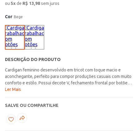
ou
5
x
de
R$
13,98
sem juros
Cor
Bege
DESCRIÇÃO DO PRODUTO
Cardigan feminino desenvolvido em tricot com toque macio e
aconchegante, perfeito para compor produções casuais com muito
conforto e estilo. Possui decote V, fechamento frontal por botões
de casa, mangas longas com punho e acabamentos em pontos
Ler Mais
canelados que garantem um visual moderno e versátil para
diferentes combinações. Apresenta bolsos frontais funcionais que
SALVE OU COMPARTILHE
adicionam praticidade ao uso diário, enquanto a textura formada
pelas tramas do tricot traz um toque sofisticado e cheio de charme
para a peça. Uma opção elegante e confortável, ideal para
complementar looks aconchegantes em diversas ocasiões da
rotina!\n\nTecido: tricot\nComposição: 100% poliéster