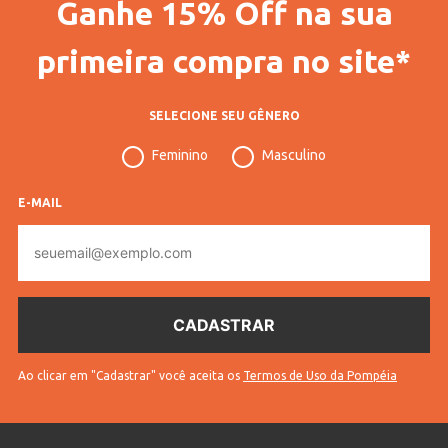
Ganhe 15% Off na sua
Gênero
Feminino
Confecção
Convencional
primeira compra no site*
Idade
Adulto
SELECIONE SEU GÊNERO
Manga
Longa
Feminino
Masculino
Gola
Gola V
Cores
Bege
E-MAIL
E-
mail
Ao clicar em "Cadastrar" você aceita os
Termos de Uso da Pompéia