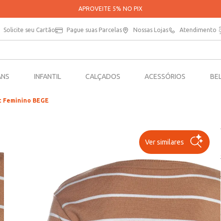
PARCE
Solicite seu Cartão
Pague suas Parcelas
Nossas Lojas
Atendimento
ANS
INFANTIL
CALÇADOS
ACESSÓRIOS
BE
t Feminino BEGE
Ver similares