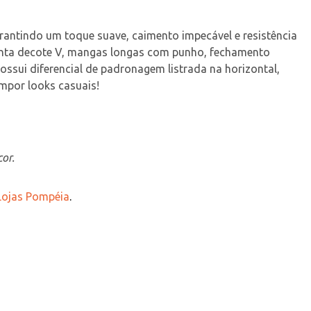
rantindo um toque suave, caimento impecável e resistência 
enta decote V, mangas longas com punho, fechamento 
ssui diferencial de padronagem listrada na horizontal, 
mpor looks casuais!
or.
 Lojas Pompéia
.