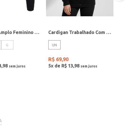
Cardigan Amplo Feminino PRETO
Cardigan Trabalhado Com Botões Feminino PRETO
G
UN
R$
69
,
90
3
,
98
5
x de
R$
13
,
98
A