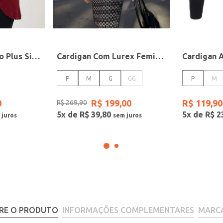
Cardigan Canelado Plus Size Feminino VINHO
Cardigan Com Lurex Feminino PRETO/PRETO/OFF WHITE
P
M
G
GG
P
M
0
R$
199
,
00
R$
119
,
90
R$
269
,
90
5
x de
R$
39
,
80
5
x de
R$
2
RE O PRODUTO
INFORMAÇÕES COMPLEMENTARES
MARC