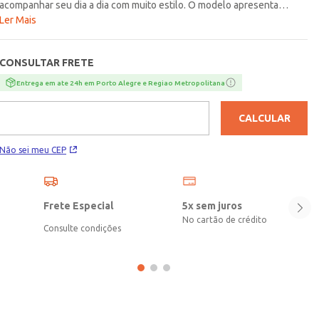
acompanhar seu dia a dia com muito estilo. O modelo apresenta
decote V, mangas longas com punho, fechamento frontal por botões
Ler Mais
de casa e acabamentos em pontos canelados. Possui diferencial de
padronagem listrada na horizontal, adicionando um toque estiloso à
CONSULTAR FRETE
peça. Um casaco versátil para compor looks casuais!\n\nMaterial:
Tricot\nComposição: 50% viscose, 28% poliéster, 22% poliamida
Entrega em ate 24h em Porto Alegre e Regiao Metropolitana
CALCULAR
Não sei meu CEP
Frete Especial
5x sem juros
No cartão de crédito
Consulte condições