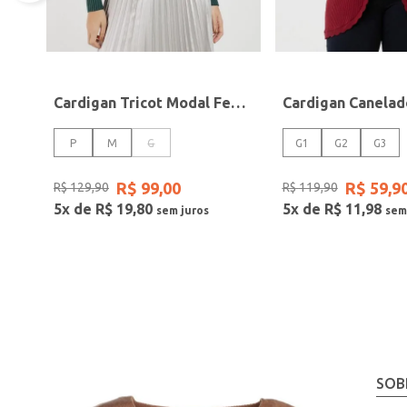
Cardigan Tricot Modal Feminino VERDE
P
M
G
G1
G2
G3
R$
99
,
00
R$
59
,
9
R$
129
,
90
R$
119
,
90
5
x de
R$
19
,
80
5
x de
R$
11
,
98
SOB