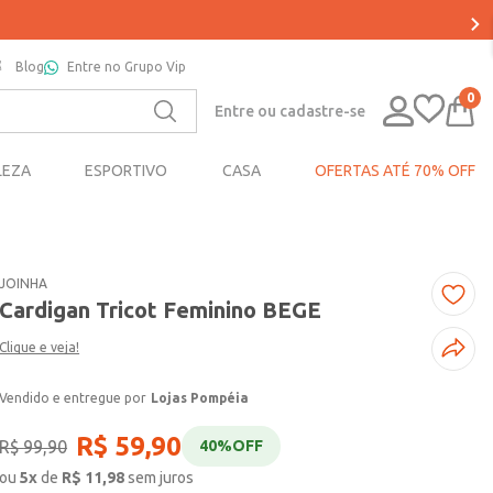
LE SUAS COMPRAS EM ATÉ 5X SEM JUROS*
Blog
Entre no Grupo Vip
0
Entre ou cadastre-se
LEZA
ESPORTIVO
CASA
OFERTAS ATÉ 70% OFF
JOINHA
Cardigan Tricot Feminino BEGE
Clique e veja!
Lojas Pompéia
R$
59
,
90
R$
99
,
90
40%
OFF
ou
5
x
de
R$
11,98
sem juros