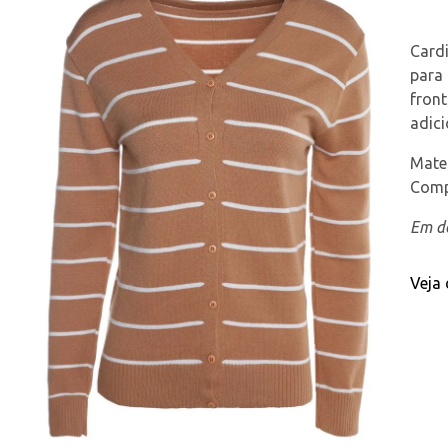
Card
para
front
adici
Mater
Comp
Em de
Veja