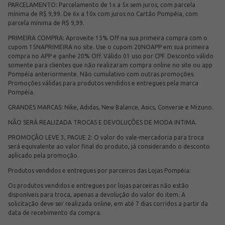
PARCELAMENTO: Parcelamento de 1x a 5x sem juros, com parcela
mínima de R$ 9,99. De 6x a 10x com juros no Cartão Pompéia, com
parcela mínima de R$ 9,99.
PRIMEIRA COMPRA: Aproveite 15% Off na sua primeira compra com o
cupom 15NAPRIMEIRA no site. Use o cupom 20NOAPP em sua primeira
compra no APP e ganhe 20% Off. Válido 01 uso por CPF. Desconto válido
somente para clientes que não realizaram compra online no site ou app
Pompéia anteriormente. Não cumulativo com outras promoções.
Promoções válidas para produtos vendidos e entregues pela marca
Pompéia.
GRANDES MARCAS: Nike, Adidas, New Balance, Asics, Converse e Mizuno.
NÃO SERÁ REALIZADA TROCAS E DEVOLUÇÕES DE MODA INTIMA.
PROMOÇÃO LEVE 3, PAGUE 2: O valor do vale-mercadoria para troca
será equivalente ao valor final do produto, já considerando o desconto
aplicado pela promoção.
Produtos vendidos e entregues por parceiros das Lojas Pompéia:
Os produtos vendidos e entregues por lojas parceiras não estão
disponíveis para troca, apenas a devolução do valor do item. A
solicitação deve ser realizada online, em até 7 dias corridos a partir da
data de recebimento da compra.