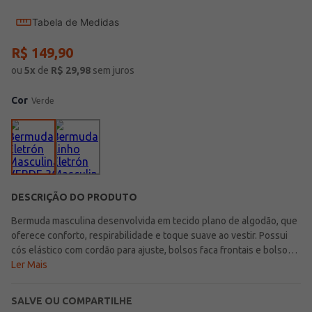
Tabela de Medidas
R$
149
,
90
ou
5
x
de
R$
29,98
sem juros
Cor
Verde
DESCRIÇÃO DO PRODUTO
Bermuda masculina desenvolvida em tecido plano de algodão, que
oferece conforto, respirabilidade e toque suave ao vestir. Possui
cós elástico com cordão para ajuste, bolsos faca frontais e bolsos
posteriores funcionais, garantindo praticidade e liberdade de
Ler Mais
movimentos. Com design versátil que combina elementos casuais e
formais, é uma peça moderna e leve, perfeita para compor
SALVE OU COMPARTILHE
produções cheias de estilo e conforto em qualquer