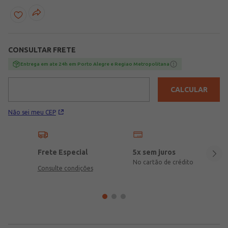
ocasião!\n\nTecido: Plano\nComposição: 100% algodão
CONSULTAR FRETE
Entrega em ate 24h em Porto Alegre e Regiao Metropolitana
CALCULAR
Não sei meu CEP
Frete Especial
5x sem juros
No cartão de crédito
Consulte condições