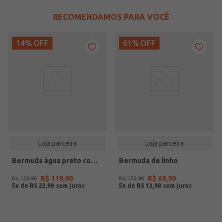
RECOMENDAMOS PARA VOCÊ
14%
OFF
61%
OFF
Loja parceira
Loja parceira
Bermuda água preto com amarração
Bermuda de linho
R$
119
,
90
R$
69
,
90
R$
139
,
90
R$
179
,
90
5
x de
R$
23
,
98
5
x de
R$
13
,
98