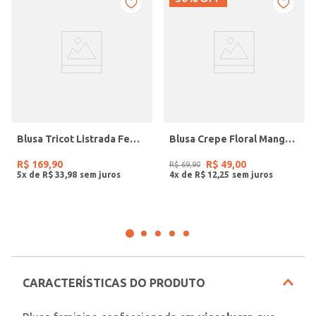
Blusa Tricot Listrada Feminina BRANCO/BRANCO/PRETO
Blusa Crepe Floral Manga Longa Feminina AZUL
R$
169
,
90
R$
49
,
00
R$
69
,
90
5
x de
R$
33
,
98
4
x de
R$
12
,
25
CARACTERÍSTICAS DO PRODUTO