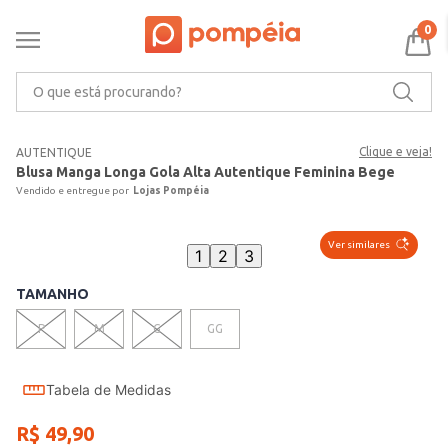
0
O que está procurando?
Clique e veja!
AUTENTIQUE
Blusa Manga Longa Gola Alta Autentique Feminina Bege
Lojas Pompéia
Ver similares
1
2
3
TAMANHO
P
M
G
GG
Tabela de Medidas
R$
49
,
90