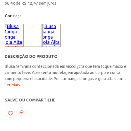
ou
4
x
de
R$
12,47
sem juros
Cor
Bege
DESCRIÇÃO DO PRODUTO
Blusa feminina confeccionada em viscolycra que tem toque macio e
caimento leve. Apresenta modelagem ajustada ao corpo e conta
com pequena elasticidade. Possui mangas longas e gola alta sem
costura. Os acabamentos da barra são simples. Ideal para dias mais
Ler Mais
amenos!\n\nTecido: Viscolycra\nComposição: 96% Viscose, 04%
elastano
SALVE OU COMPARTILHE