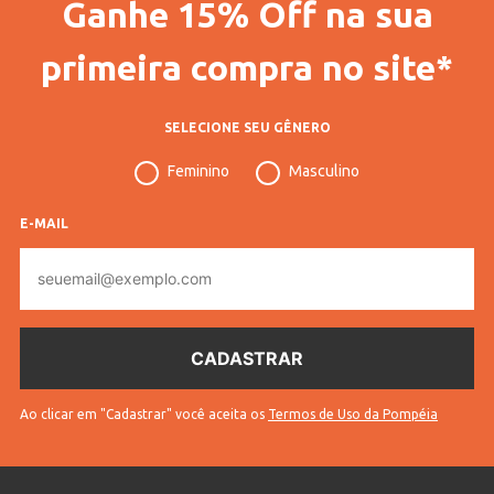
Ganhe 15% Off na sua
Código Completo
10101000188403
Gênero
Feminino
primeira compra no site*
Confecção
Convencional
SELECIONE SEU GÊNERO
Idade
Adulto
Feminino
Masculino
Manga
Longa
Gola
Gola Alta
E-MAIL
E-
Tecido
Viscose
mail
Cores
Bege
Ao clicar em "Cadastrar" você aceita os
Termos de Uso da Pompéia