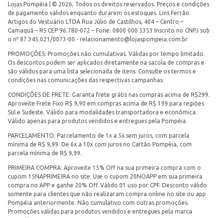
Lojas Pompéia | © 2026, Todos os direitos reservados. Preços e condições
de pagamento válidos enquanto durarem os estoques. Lins Ferrão
Artigos do Vestuário LTDA Rua Júlio de Castilhos, 404 – Centro –
Camaquã – RS CEP 96.780-072 – Fone: 0800 000 5353 Inscrito no CNPJ sob
o nº 87.345.021/0073-00 -
relacionamento@lojaspompeia.com.br
PROMOÇÕES: Promoções não cumulativas. Válidas por tempo limitado.
Os descontos podem ser aplicados diretamente na sacola de compras e
são válidos para uma lista selecionada de itens. Consulte os termos e
condições nas comunicações das respectivas campanhas.
CONDIÇÕES DE FRETE: Garanta frete grátis nas compras acima de R$299.
Aproveite Frete Fixo R$ 9,90 em compras acima de R$ 199 para regiões
Sul e Sudeste. Válido para modalidades transportadora e econômica.
Válido apenas para produtos vendidos e entregues pela Pompéia.
PARCELAMENTO: Parcelamento de 1x a 5x sem juros, com parcela
mínima de R$ 9,99. De 6x a 10x com juros no Cartão Pompéia, com
parcela mínima de R$ 9,99.
PRIMEIRA COMPRA: Aproveite 15% Off na sua primeira compra com o
cupom 15NAPRIMEIRA no site. Use o cupom 20NOAPP em sua primeira
compra no APP e ganhe 20% Off. Válido 01 uso por CPF. Desconto válido
somente para clientes que não realizaram compra online no site ou app
Pompéia anteriormente. Não cumulativo com outras promoções.
Promoções válidas para produtos vendidos e entregues pela marca