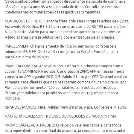
Os descontos podem ser aplicados diretamente na sacola de compras e
são válidos para uma lista selecionada de itens. Consulte os termos e
condições nas comunicações das respectivas campanhas.
CONDIÇÕES DE FRETE: Garanta frete grátis nas compras acima de R$299.
Aproveite Frete Fixo R$ 9,90 em compras acima de R$ 199 para regiões
Sul e Sudeste. Válido para modalidades transportadora e econômica.
Válido apenas para produtos vendidos e entregues pela Pompéia.
PARCELAMENTO: Parcelamento de 1x a 5x sem juros, com parcela
mínima de R$ 9,99. De 6x a 10x com juros no Cartão Pompéia, com
parcela mínima de R$ 9,99.
PRIMEIRA COMPRA: Aproveite 15% Off na sua primeira compra com o
cupom 15NAPRIMEIRA no site. Use o cupom 20NOAPP em sua primeira
compra no APP e ganhe 20% Off. Válido 01 uso por CPF. Desconto válido
somente para clientes que não realizaram compra online no site ou app
Pompéia anteriormente. Não cumulativo com outras promoções.
Promoções válidas para produtos vendidos e entregues pela marca
Pompéia.
GRANDES MARCAS: Nike, Adidas, New Balance, Asics, Converse e Mizuno.
NÃO SERÁ REALIZADA TROCAS E DEVOLUÇÕES DE MODA INTIMA.
PROMOÇÃO LEVE 3, PAGUE 2: O valor do vale-mercadoria para troca
será equivalente ao valor final do produto, já considerando o desconto