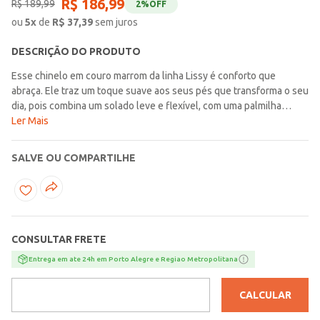
R$
186
,
99
R$
189
,
99
2%
OFF
ou
5
x
de
R$
37,39
sem juros
DESCRIÇÃO DO PRODUTO
Esse chinelo em couro marrom da linha Lissy é conforto que
abraça. Ele traz um toque suave aos seus pés que transforma o seu
dia, pois combina um solado leve e flexível, com uma palmilha
super macia e a tecnologia Soft Touch, para um conforto que
Ler Mais
abraça a cada passo. Com a linha Lissy estilo, charme e bem-estar,
andam juntos para acompanhar você em todos os momentos. Os
SALVE OU COMPARTILHE
calçados Pegada são produzidos em couro, matéria prima de alta
qualidade, que oferece conforto, maciez, resistência e muita
durabilidade, que pode ser ainda mais prolongada se você mantiver
os cuidados com o couro, como deixar o calçado em um ambiente
arejado quando não estiver em uso, limpar com um paninho úmido
CONSULTAR FRETE
ou escova de cerdas macias, de forma suave e secar sempre a
sombra. Além disso existem alguns cremes específicos para
Entrega em ate 24h em Porto Alegre e Regiao Metropolitana
manter ou renovar a aparência do couro. Chinelo Pegada Feminino
em Couro Pinhão 231403-03
CALCULAR