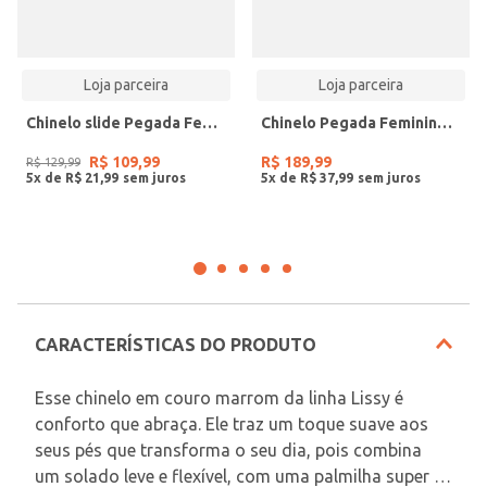
Loja parceira
Loja parceira
Chinelo slide Pegada Feminino em Eva Off White 261101-01
Chinelo Pegada Feminino em Couro Caramelo 234702-03
R$
109
,
99
R$
189
,
99
R$
129
,
99
5
x de
R$
21
,
99
5
x de
R$
37
,
99
CARACTERÍSTICAS DO PRODUTO
Esse chinelo em couro marrom da linha Lissy é 
conforto que abraça. Ele traz um toque suave aos 
seus pés que transforma o seu dia, pois combina 
um solado leve e flexível, com uma palmilha super 