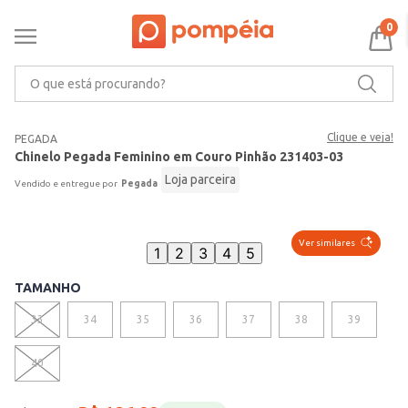
0
O que está procurando?
Clique e veja!
PEGADA
Chinelo Pegada Feminino em Couro Pinhão 231403-03
Loja parceira
Pegada
Ver similares
1
2
3
4
5
TAMANHO
33
34
35
36
37
38
39
40