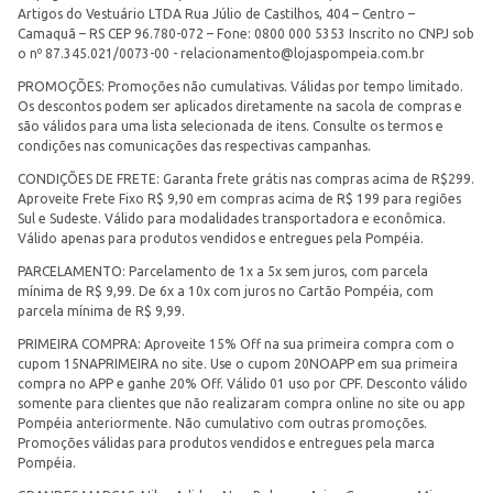
Artigos do Vestuário LTDA Rua Júlio de Castilhos, 404 – Centro –
Camaquã – RS CEP 96.780-072 – Fone: 0800 000 5353 Inscrito no CNPJ sob
o nº 87.345.021/0073-00 -
relacionamento@lojaspompeia.com.br
PROMOÇÕES: Promoções não cumulativas. Válidas por tempo limitado.
Os descontos podem ser aplicados diretamente na sacola de compras e
são válidos para uma lista selecionada de itens. Consulte os termos e
condições nas comunicações das respectivas campanhas.
CONDIÇÕES DE FRETE: Garanta frete grátis nas compras acima de R$299.
Aproveite Frete Fixo R$ 9,90 em compras acima de R$ 199 para regiões
Sul e Sudeste. Válido para modalidades transportadora e econômica.
Válido apenas para produtos vendidos e entregues pela Pompéia.
PARCELAMENTO: Parcelamento de 1x a 5x sem juros, com parcela
mínima de R$ 9,99. De 6x a 10x com juros no Cartão Pompéia, com
parcela mínima de R$ 9,99.
PRIMEIRA COMPRA: Aproveite 15% Off na sua primeira compra com o
cupom 15NAPRIMEIRA no site. Use o cupom 20NOAPP em sua primeira
compra no APP e ganhe 20% Off. Válido 01 uso por CPF. Desconto válido
somente para clientes que não realizaram compra online no site ou app
Pompéia anteriormente. Não cumulativo com outras promoções.
Promoções válidas para produtos vendidos e entregues pela marca
Pompéia.