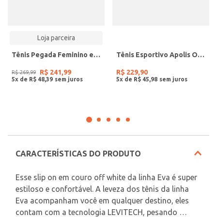
Loja parceira
Tênis Pegada Feminino em Couro Branco 211218-01
Tênis Esportivo Apolis Olympikus Feminino AZUL
R$
241
,
99
R$
229
,
90
R$
269
,
99
5
x de
R$
48
,
39
5
x de
R$
45
,
98
CARACTERÍSTICAS DO PRODUTO
Esse slip on em couro off white da linha Eva é super 
estiloso e confortável. A leveza dos tênis da linha 
Eva acompanham você em qualquer destino, eles 
contam com a tecnologia LEVITECH, pesando 