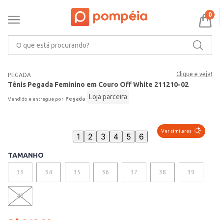
0
O que está procurando?
Clique e veja!
PEGADA
Tênis Pegada Feminino em Couro Off White 211210-02
Loja parceira
Pegada
Ver similares
1
2
3
4
5
6
TAMANHO
33
34
35
36
37
38
39
40