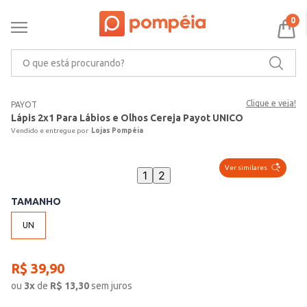
0
O que está procurando?
Clique e veja!
PAYOT
Lápis 2x1 Para Lábios e Olhos Cereja Payot UNICO
Lojas Pompéia
Ver similares
1
2
TAMANHO
UN
R$
39
,
90
ou
3
x
de
R$
13,30
sem juros