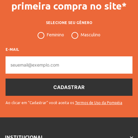
primeira compra no site*
Veja outras opções de
Lápis para Olhos: Traço
Preciso e Cores Vibrantes | Veja
.
SELECIONE SEU GÊNERO
INFORMAÇÕES COMPLEMENTARES
Feminino
Masculino
Código
59121
E-MAIL
Pompéia
E-
Aplicação
Labial, Olhos
mail
Vendido
Lojas Pompéia
Por
Código
11202505912101
Completo
Ao clicar em "Cadastrar" você aceita os
Termos de Uso da Pompéia
Sem
* Para sua segurança, não
troca
efetuamos a troca deste produto.
INSTITUCIONAL