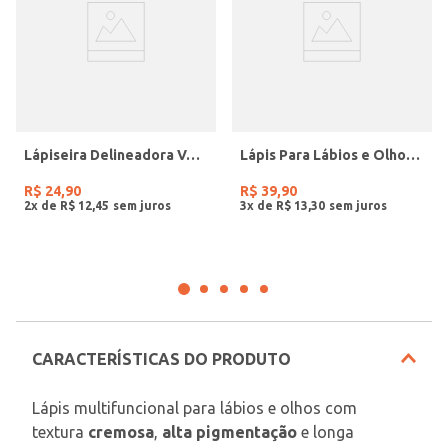
Lápiseira Delineadora Vemelho Rubi Vult UNICO
Lápis Para Lábios e Olhos Caramelo UNICO
R$
24
,
90
R$
39
,
90
2
x de
R$
12
,
45
3
x de
R$
13
,
30
CARACTERÍSTICAS DO PRODUTO
Lápis multifuncional para lábios e olhos com 
textura 
cremosa
, 
alta pigmentação
 e longa 