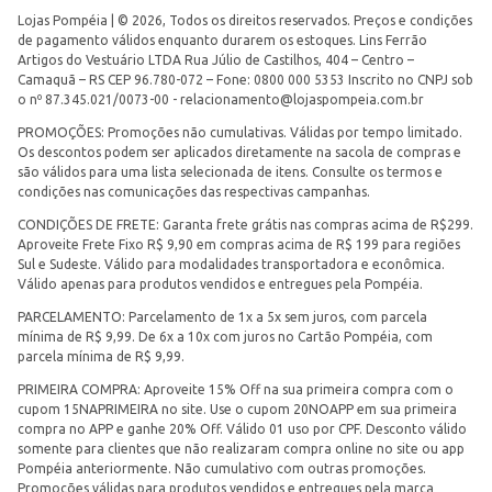
Lojas Pompéia | © 2026, Todos os direitos reservados. Preços e condições
de pagamento válidos enquanto durarem os estoques. Lins Ferrão
Artigos do Vestuário LTDA Rua Júlio de Castilhos, 404 – Centro –
Camaquã – RS CEP 96.780-072 – Fone: 0800 000 5353 Inscrito no CNPJ sob
o nº 87.345.021/0073-00 -
relacionamento@lojaspompeia.com.br
PROMOÇÕES: Promoções não cumulativas. Válidas por tempo limitado.
Os descontos podem ser aplicados diretamente na sacola de compras e
são válidos para uma lista selecionada de itens. Consulte os termos e
condições nas comunicações das respectivas campanhas.
CONDIÇÕES DE FRETE: Garanta frete grátis nas compras acima de R$299.
Aproveite Frete Fixo R$ 9,90 em compras acima de R$ 199 para regiões
Sul e Sudeste. Válido para modalidades transportadora e econômica.
Válido apenas para produtos vendidos e entregues pela Pompéia.
PARCELAMENTO: Parcelamento de 1x a 5x sem juros, com parcela
mínima de R$ 9,99. De 6x a 10x com juros no Cartão Pompéia, com
parcela mínima de R$ 9,99.
PRIMEIRA COMPRA: Aproveite 15% Off na sua primeira compra com o
cupom 15NAPRIMEIRA no site. Use o cupom 20NOAPP em sua primeira
compra no APP e ganhe 20% Off. Válido 01 uso por CPF. Desconto válido
somente para clientes que não realizaram compra online no site ou app
Pompéia anteriormente. Não cumulativo com outras promoções.
Promoções válidas para produtos vendidos e entregues pela marca