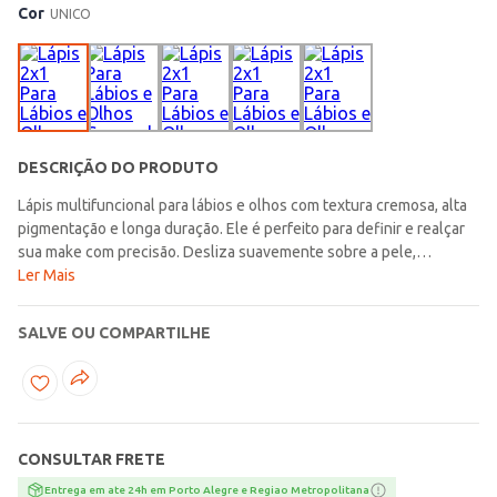
Cor
UNICO
DESCRIÇÃO DO PRODUTO
Lápis multifuncional para lábios e olhos com textura cremosa, alta
pigmentação e longa duração. Ele é perfeito para definir e realçar
sua make com precisão. Desliza suavemente sobre a pele,
proporcionando um traço uniforme e confortável, sem borrar ou
Ler Mais
ressecar. Versátil, pode ser usado tanto para contornar os lábios
quanto para destacar os olhos, proporcionando um acabamento
SALVE OU COMPARTILHE
impecável. Aquele produto que não pode faltar na sua
necessaire!\n\n-Sem ingredientes de origem animal\n-
Oftalmologicamente testado;\n-Dermatologicamente
testado;\n\nIndicado para: Olhos e Boca\nCor: Cereja\nContém:
1,10g\n\nCruelty free, livre de álcool e parabenos.
CONSULTAR FRETE
Entrega em ate 24h em Porto Alegre e Regiao Metropolitana