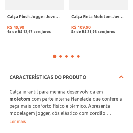
Calça Plush Jogger Juvenil Para Menina - PRETO
Calça Reta Moletom Juvenil Para Menina - MARROM
R$
49
,
90
R$
109
,
90
4
x de
R$
12
,
47
5
x de
R$
21
,
98
CARACTERÍSTICAS DO PRODUTO
Calça infantil para menina desenvolvida em 
moletom
 com parte interna flanelada que confere a 
peça mais conforto físico e térmico. Apresenta 
modelagem jogger, cós elástico com cordão 
decorativo e barra com acabamento em punho 
Ler mais
Tecido: Moletom
elástico. O seu diferencial fica por conta da listra 
Composição: 100% algodão