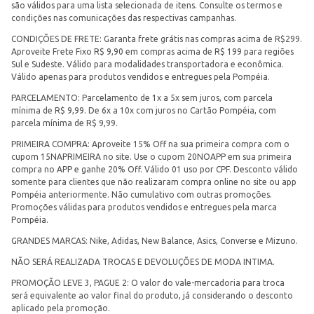
são válidos para uma lista selecionada de itens. Consulte os termos e
condições nas comunicações das respectivas campanhas.
CONDIÇÕES DE FRETE: Garanta frete grátis nas compras acima de R$299.
Aproveite Frete Fixo R$ 9,90 em compras acima de R$ 199 para regiões
Sul e Sudeste. Válido para modalidades transportadora e econômica.
Válido apenas para produtos vendidos e entregues pela Pompéia.
PARCELAMENTO: Parcelamento de 1x a 5x sem juros, com parcela
mínima de R$ 9,99. De 6x a 10x com juros no Cartão Pompéia, com
parcela mínima de R$ 9,99.
PRIMEIRA COMPRA: Aproveite 15% Off na sua primeira compra com o
cupom 15NAPRIMEIRA no site. Use o cupom 20NOAPP em sua primeira
compra no APP e ganhe 20% Off. Válido 01 uso por CPF. Desconto válido
somente para clientes que não realizaram compra online no site ou app
Pompéia anteriormente. Não cumulativo com outras promoções.
Promoções válidas para produtos vendidos e entregues pela marca
Pompéia.
GRANDES MARCAS: Nike, Adidas, New Balance, Asics, Converse e Mizuno.
NÃO SERÁ REALIZADA TROCAS E DEVOLUÇÕES DE MODA INTIMA.
PROMOÇÃO LEVE 3, PAGUE 2: O valor do vale-mercadoria para troca
será equivalente ao valor final do produto, já considerando o desconto
aplicado pela promoção.