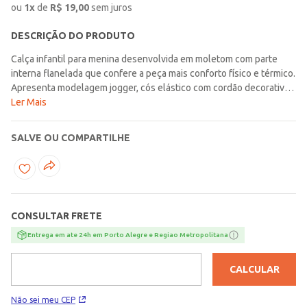
ou
1
x
de
R$
19,00
sem juros
DESCRIÇÃO DO PRODUTO
Calça infantil para menina desenvolvida em moletom com parte
interna flanelada que confere a peça mais conforto físico e térmico.
Apresenta modelagem jogger, cós elástico com cordão decorativo
e barra com acabamento em punho elástico. O seu diferencial fica
Ler Mais
por conta da listra vertical em tom contrastante e da estampa na
parte frontal. Uma peça cheia de comodidade para os momentos de
SALVE OU COMPARTILHE
lazer das pequenas!\n\nTecido: Moletom\nComposição: 100%
algodão
CONSULTAR FRETE
Entrega em ate 24h em Porto Alegre e Regiao Metropolitana
CALCULAR
Não sei meu CEP