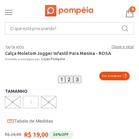
0
O que está procurando?
Clique e veja!
TAITA KIDS
Calça Moletom Jogger Infantil Para Menina - ROSA
Lojas Pompéia
Ver similares
1
2
3
TAMANHO
1
2
3
Tabela de Medidas
R$
19
,
00
R$
29
,
90
36%
OFF