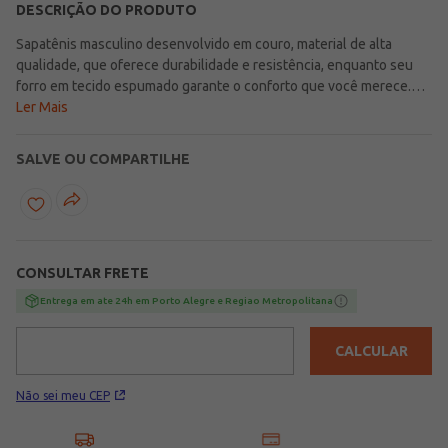
DESCRIÇÃO DO PRODUTO
Sapatênis masculino desenvolvido em couro, material de alta
qualidade, que oferece durabilidade e resistência, enquanto seu
forro em tecido espumado garante o conforto que você merece.
Possui design moderno e versátil com texturas pelo cabedal,
Ler Mais
sendo a opção ideal para o dia a dia do homem moderno,
combinando com diferentes propostas de looks. Apresenta
SALVE OU COMPARTILHE
sistema "calce fácil", com cadarço elástico que permite o ajuste
sem a necessidade de amarrar, trazendo muita praticidade na hora
de calçar, ainda conta com bico redondo, palmilha macia e solado
emborrachado com frisos antiderrapantes para garantir maior
estabilidade e segurança ao caminhar. O calçado perfeito para dar
CONSULTAR FRETE
um up nas suas produções!\n\nMaterial: Couro\nMaterial Solado:
Borracha
Entrega em ate 24h em Porto Alegre e Regiao Metropolitana
CALCULAR
Não sei meu CEP