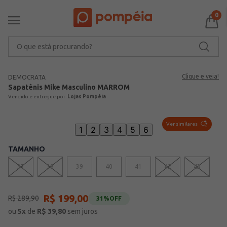
0
O que está procurando?
Clique e veja!
DEMOCRATA
Sapatênis Mike Masculino MARROM
Lojas Pompéia
Ver similares
1
2
3
4
5
6
TAMANHO
37
38
39
40
41
42
43
R$
199
,
00
R$
289
,
90
31%
OFF
ou
5
x
de
R$
39,80
sem juros