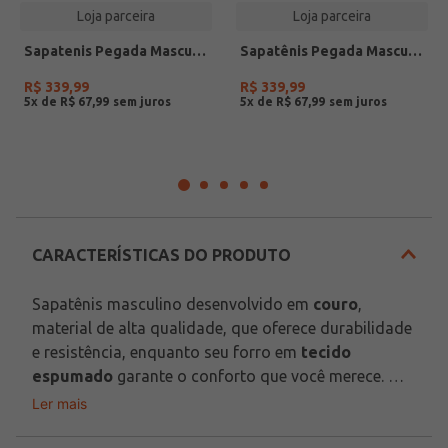
Loja parceira
Loja parceira
Sapatenis Pegada Masculino em Couro Tabaco 111801-02
Sapatênis Pegada Masculino em Couro Marinho 111801-06
R$
339
,
99
R$
339
,
99
5
x de
R$
67
,
99
5
x de
R$
67
,
99
CARACTERÍSTICAS DO PRODUTO
Sapatênis masculino desenvolvido em 
couro
, 
material de alta qualidade, que oferece durabilidade 
e resistência, enquanto seu forro em 
tecido 
espumado
 garante o conforto que você merece. 
Possui design moderno e versátil com texturas pelo 
Ler mais
Material: Couro
cabedal, sendo a opção ideal para o dia a dia do 
Material Solado: Borracha
homem moderno, combinando com diferentes 