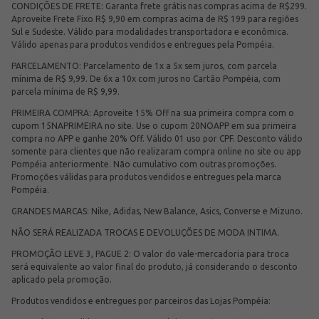
CONDIÇÕES DE FRETE: Garanta frete grátis nas compras acima de R$299.
Aproveite Frete Fixo R$ 9,90 em compras acima de R$ 199 para regiões
Sul e Sudeste. Válido para modalidades transportadora e econômica.
Válido apenas para produtos vendidos e entregues pela Pompéia.
PARCELAMENTO: Parcelamento de 1x a 5x sem juros, com parcela
mínima de R$ 9,99. De 6x a 10x com juros no Cartão Pompéia, com
parcela mínima de R$ 9,99.
PRIMEIRA COMPRA: Aproveite 15% Off na sua primeira compra com o
cupom 15NAPRIMEIRA no site. Use o cupom 20NOAPP em sua primeira
compra no APP e ganhe 20% Off. Válido 01 uso por CPF. Desconto válido
somente para clientes que não realizaram compra online no site ou app
Pompéia anteriormente. Não cumulativo com outras promoções.
Promoções válidas para produtos vendidos e entregues pela marca
Pompéia.
GRANDES MARCAS: Nike, Adidas, New Balance, Asics, Converse e Mizuno.
NÃO SERÁ REALIZADA TROCAS E DEVOLUÇÕES DE MODA INTIMA.
PROMOÇÃO LEVE 3, PAGUE 2: O valor do vale-mercadoria para troca
será equivalente ao valor final do produto, já considerando o desconto
aplicado pela promoção.
Produtos vendidos e entregues por parceiros das Lojas Pompéia: