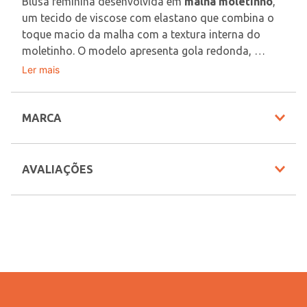
Blusa feminina desenvolvida em 
malha moletinho
, 
um tecido de viscose com elastano que combina o 
toque macio da malha com a textura interna do 
moletinho. O modelo apresenta gola redonda, 
mangas longas com punho e acabamentos 
Ler mais
Tecido: Malha Moletinho
elásticos. Possui comprimento cropped e estampa 
Composição: 97% viscose, 03% elastano
frontal em silk aveludado que entrega um charme a 
mais ao seu visual. Muita personalidade e estilo em 
MARCA
Em decorrência do uso do flash, as peças podem 
uma só peça, aposte e arrase em qualquer ocasião!
sofrer alteração de cor.
AVALIAÇÕES
Veja outras opções de
Blusas Femininas para Todas
as Estações | Lojas Pompéia
.
INFORMAÇÕES COMPLEMENTARES
Código Pompéia
56153
Vendido Por
Lojas Pompéia