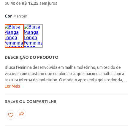
ou
4
x
de
R$
12,25
sem juros
Cor
Marrom
DESCRIÇÃO DO PRODUTO
Blusa feminina desenvolvida em malha moletinho, um tecido de
viscose com elastano que combina o toque macio da malha com a
textura interna do moletinho. O modelo apresenta gola redonda,
mangas longas com punho e acabamentos elásticos. Possui
Ler Mais
comprimento cropped e estampa frontal em silk aveludado que
entrega um charme a mais ao seu visual. Muita personalidade e
SALVE OU COMPARTILHE
estilo em uma só peça, aposte e arrase em qualquer
ocasião!\n\nTecido: Malha Moletinho\nComposição: 97% viscose,
03% elastano