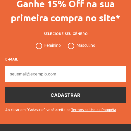
Ganhe 15% Off na sua
Código Completo
10101905615302
Gênero
Feminino
primeira compra no site*
Confecção
Convencional
SELECIONE SEU GÊNERO
Idade
Adulto
Feminino
Masculino
Manga
Longa
Cores
Marrom
E-MAIL
E-
mail
Ao clicar em "Cadastrar" você aceita os
Termos de Uso da Pompéia