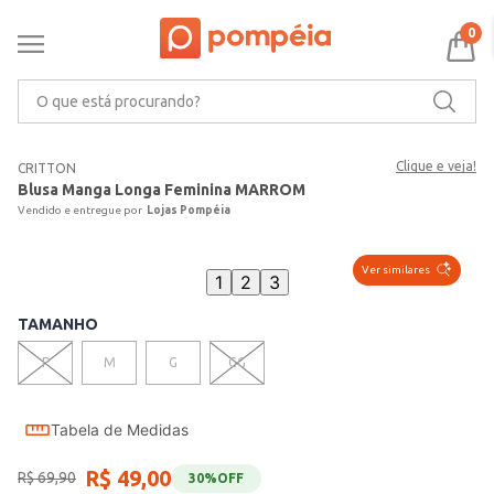
0
O que está procurando?
Clique e veja!
CRITTON
Blusa Manga Longa Feminina MARROM
Lojas Pompéia
Ver similares
1
2
3
TAMANHO
P
M
G
GG
Tabela de Medidas
R$
49
,
00
R$
69
,
90
30%
OFF