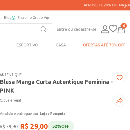
Blog
Entre no Grupo Vip
0
Entre ou cadastre-se
ESPORTIVO
CASA
OFERTAS ATÉ 70% OFF
AUTENTIQUE
Blusa Manga Curta Autentique Feminina -
PINK
Clique e veja!
Lojas Pompéia
R$
29
,
00
R$
59
,
90
52%
OFF