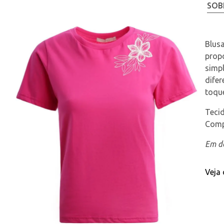
SOB
Blusa
prop
simpl
difer
toque
Teci
Comp
Em de
Veja