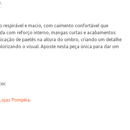
A
o respirável e macio, com caimento confortável que 
da com reforço interno, mangas curtas e acabamentos 
licação de paetês na altura do ombro, criando um detalhe 
lorizando o visual. Aposte nesta peça única para dar um 
or.
 Lojas Pompéia
.