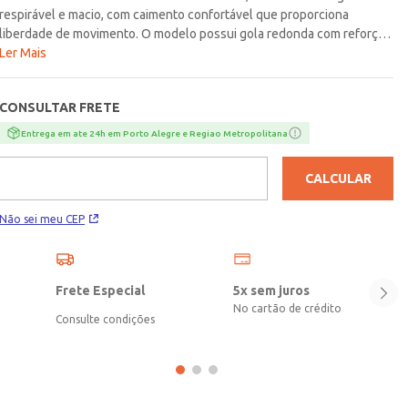
respirável e macio, com caimento confortável que proporciona
liberdade de movimento. O modelo possui gola redonda com reforço
interno, mangas curtas e acabamentos simples. Apresenta diferencial
Ler Mais
de bordado delicado de flor com aplicação de paetês na altura do
ombro, criando um detalhe diferenciado e artesanal que traz um
CONSULTAR FRETE
toque delicado e moderno, valorizando o visual. Aposte nesta peça
única para dar um toque especial ao seu guarda-roupa!\n\nTecido:
Entrega em ate 24h em Porto Alegre e Regiao Metropolitana
Meia Malha\nComposição: 100% algodão
CALCULAR
Não sei meu CEP
Frete Especial
5x sem juros
No cartão de crédito
Consulte condições