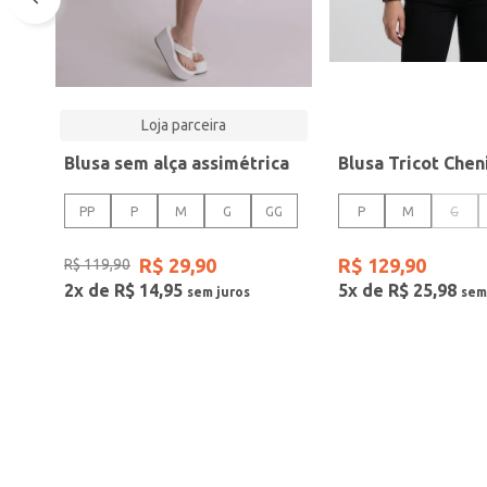
Loja parceira
Blusa sem alça assimétrica
PP
P
M
G
GG
P
M
G
R$
29
,
90
R$
129
,
90
R$
119
,
90
2
x de
R$
14
,
95
5
x de
R$
25
,
98