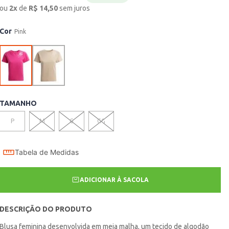
ou
2
x
de
R$
14,50
sem juros
Cor
Pink
TAMANHO
P
M
G
GG
Tabela de Medidas
ADICIONAR À SACOLA
DESCRIÇÃO DO PRODUTO
Blusa feminina desenvolvida em meia malha, um tecido de algodão