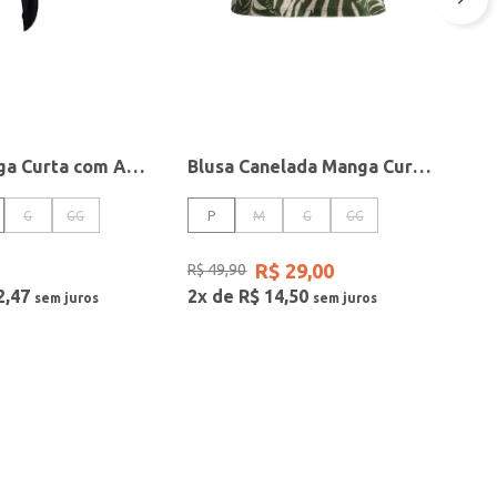
Blusa Manga Curta com Amarração Feminina Preto
Blusa Canelada Manga Curta Autentique Feminina VERDE
G
GG
P
M
G
GG
R$
29
,
00
R$
49
,
90
2
,
47
2
x de
R$
14
,
50