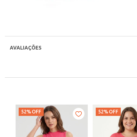
AVALIAÇÕES
52%
OFF
52%
OFF