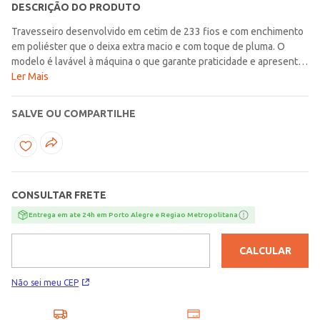
DESCRIÇÃO DO PRODUTO
Travesseiro desenvolvido em cetim de 233 fios e com enchimento
em poliéster que o deixa extra macio e com toque de pluma. O
modelo é lavável à máquina o que garante praticidade e apresenta
alta durabilidade. Pensado no seu conforto, ainda é não alérgico
Ler Mais
garantindo que suas noites sejam mais tranquilas. Acompanha
bolsa para armazenar. Ideal para que seus sonhos sejam mais
SALVE OU COMPARTILHE
aconchegantes! Medidas: 50cm x 70cm Composição Tecido: 100%
algodão Composição Enchimento: 100% poliéster Marca:
Buddemeyer Produto da coleção Outono/Inverno Lojas
Pompéia.com
CONSULTAR FRETE
Entrega em ate 24h em Porto Alegre e Regiao Metropolitana
CALCULAR
Não sei meu CEP