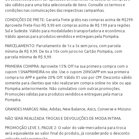
são válidos para uma lista selecionada de itens. Consulte os termos e
condições nas comunicações das respectivas campanhas.
CONDIÇÕES DE FRETE: Garanta frete grátis nas compras acima de R$299.
Aproveite Frete Fixo R$ 9,90 em compras acima de R$ 199 para regiões
Sul e Sudeste. Válido para modalidades transportadora e econômica.
Válido apenas para produtos vendidos e entregues pela Pompéia.
PARCELAMENTO: Parcelamento de 1x a 5x sem juros, com parcela
mínima de R$ 9,99. De 6x a 10x com juros no Cartão Pompéia, com
parcela mínima de R$ 9,99.
PRIMEIRA COMPRA: Aproveite 15% Off na sua primeira compra com o
cupom 15NAPRIMEIRA no site. Use o cupom 20NOAPP em sua primeira
compra no APP e ganhe 20% Off. Válido 01 uso por CPF. Desconto válido
somente para clientes que não realizaram compra online no site ou app
Pompéia anteriormente. Não cumulativo com outras promoções.
Promoções válidas para produtos vendidos e entregues pela marca
Pompéia.
GRANDES MARCAS: Nike, Adidas, New Balance, Asics, Converse e Mizuno.
NÃO SERÁ REALIZADA TROCAS E DEVOLUÇÕES DE MODA INTIMA.
PROMOÇÃO LEVE 3, PAGUE 2: O valor do vale-mercadoria para troca
será equivalente ao valor final do produto, já considerando o desconto
aplicado pela promoção.