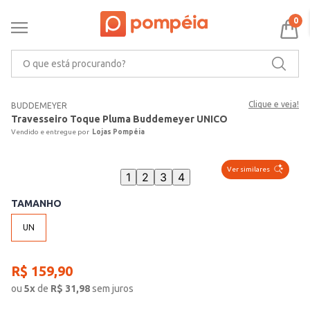
0
O que está procurando?
Clique e veja!
BUDDEMEYER
Travesseiro Toque Pluma Buddemeyer UNICO
Lojas Pompéia
Ver similares
1
2
3
4
TAMANHO
UN
R$
159
,
90
ou
5
x
de
R$
31,98
sem juros