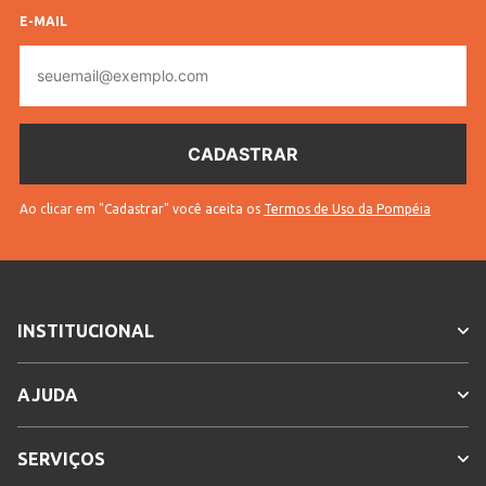
INFORMAÇÕES COMPLEMENTARES
E-MAIL
E-
Código
52144
mail
Pompéia
Vendido
Lojas Pompéia
Por
Código
10702205214401
Completo
Ao clicar em "Cadastrar" você aceita os
Termos de Uso da Pompéia
Sem
* Para sua segurança, não
troca
efetuamos a troca deste produto.
Cores
Branco
INSTITUCIONAL
AJUDA
SERVIÇOS