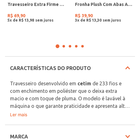
Travesseiro Extra Firme Altenburg Branco
Fronha Plush Com Abas Atlântica CINZA
R$
69
,
90
R$
39
,
90
5
x de
R$
13
,
98
3
x de
R$
13
,
30
CARACTERÍSTICAS DO PRODUTO
Travesseiro desenvolvido em 
cetim
 de 233 fios e 
com enchimento em poliéster que o deixa extra 
macio e com toque de pluma. O modelo é lavável à 
máquina o que garante praticidade e apresenta alta 
durabilidade. Pensado no seu conforto, ainda é não 
Ler mais
Medidas:
alérgico garantindo que suas noites sejam mais 
tranquilas. Acompanha bolsa para armazenar. Ideal 
50cm x 70cm
para que seus sonhos sejam mais aconchegantes!
MARCA