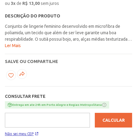
ou
3
x
de
R$
13,00
sem juros
DESCRIÇÃO DO PRODUTO
Conjunto de lingerie feminino desenvolvido em microfibra de
poliamida, um tecido que além de ser leve garante uma boa
respirabilidade. O sutiã possui bojo, aro, alças médias texturizadas
e reguláveis e fechamento posterior por colchetes em dois níveis.
Ler Mais
A calcinha apresenta forro em algodão, modelagem fio dental com
laterais médias e parte posterior com fio duplo que não marca nas
SALVE OU COMPARTILHE
roupas e forma um desenho mais bonito no bumbum. Como
diferencial, as peças contam com renda delicada que valorizam o
seu design. Esse conjunto é ideal para quem quer se sentir
confiante e deslumbrante em qualquer ocasião!\n\nTecido:
Microfibra e Renda\nComposição: 85% poliamida no mínimo
CONSULTAR FRETE
Entrega em ate 24h em Porto Alegre e Regiao Metropolitana
CALCULAR
Não sei meu CEP