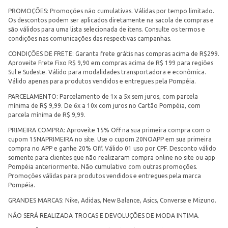
PROMOÇÕES: Promoções não cumulativas. Válidas por tempo limitado.
Os descontos podem ser aplicados diretamente na sacola de compras e
são válidos para uma lista selecionada de itens. Consulte os termos e
condições nas comunicações das respectivas campanhas.
CONDIÇÕES DE FRETE: Garanta frete grátis nas compras acima de R$299.
Aproveite Frete Fixo R$ 9,90 em compras acima de R$ 199 para regiões
Sul e Sudeste. Válido para modalidades transportadora e econômica.
Válido apenas para produtos vendidos e entregues pela Pompéia.
PARCELAMENTO: Parcelamento de 1x a 5x sem juros, com parcela
mínima de R$ 9,99. De 6x a 10x com juros no Cartão Pompéia, com
parcela mínima de R$ 9,99.
PRIMEIRA COMPRA: Aproveite 15% Off na sua primeira compra com o
cupom 15NAPRIMEIRA no site. Use o cupom 20NOAPP em sua primeira
compra no APP e ganhe 20% Off. Válido 01 uso por CPF. Desconto válido
somente para clientes que não realizaram compra online no site ou app
Pompéia anteriormente. Não cumulativo com outras promoções.
Promoções válidas para produtos vendidos e entregues pela marca
Pompéia.
GRANDES MARCAS: Nike, Adidas, New Balance, Asics, Converse e Mizuno.
NÃO SERÁ REALIZADA TROCAS E DEVOLUÇÕES DE MODA INTIMA.