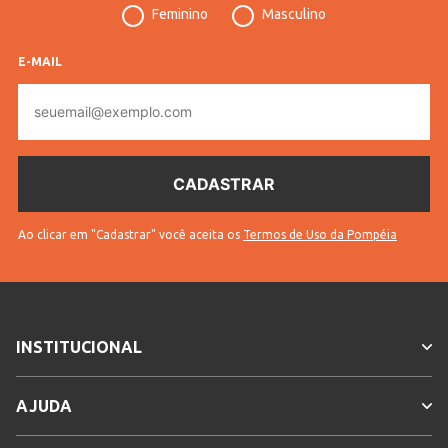
51624
Pompéia
Feminino
Masculino
Código
10804205162401
E-MAIL
Completo
E-
* Para sua segurança, não
mail
Sem troca
efetuamos a troca deste produto.
Gênero
Feminino
Confecção
Convencional
Idade
Adulto
Ao clicar em "Cadastrar" você aceita os
Termos de Uso da Pompéia
Cores
Rose, Verde
INSTITUCIONAL
AJUDA