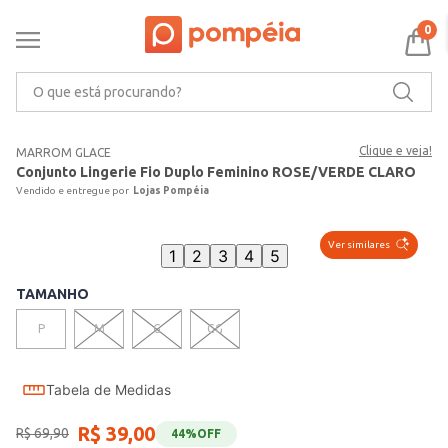
0
O que está procurando?
Clique e veja!
MARROM GLACE
Conjunto Lingerie Fio Duplo Feminino ROSE/VERDE CLARO
Lojas Pompéia
Ver similares
1
2
3
4
5
TAMANHO
P
M
G
GG
Tabela de Medidas
R$
39
,
00
R$
69
,
90
44%
OFF