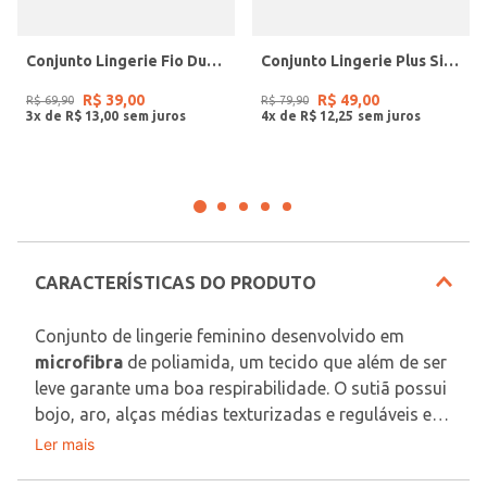
Conjunto Lingerie Fio Duplo Feminino BRANCO
Conjunto Lingerie Plus Size Feminino BRANCO
R$
39
,
00
R$
49
,
00
R$
69
,
90
R$
79
,
90
3
x de
R$
13
,
00
4
x de
R$
12
,
25
CARACTERÍSTICAS DO PRODUTO
Conjunto de lingerie feminino desenvolvido em 
microfibra
 de poliamida, um tecido que além de ser 
leve garante uma boa respirabilidade. O sutiã possui 
bojo, aro, alças médias texturizadas e reguláveis e 
fechamento posterior por colchetes em dois níveis. 
Ler mais
Tecido: Microfibra e Renda
A calcinha apresenta forro em algodão, modelagem 
Composição: 85% poliamida no mínimo