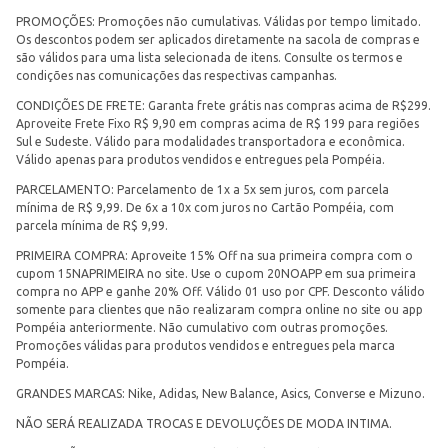
PROMOÇÕES: Promoções não cumulativas. Válidas por tempo limitado.
Os descontos podem ser aplicados diretamente na sacola de compras e
são válidos para uma lista selecionada de itens. Consulte os termos e
condições nas comunicações das respectivas campanhas.
CONDIÇÕES DE FRETE: Garanta frete grátis nas compras acima de R$299.
Aproveite Frete Fixo R$ 9,90 em compras acima de R$ 199 para regiões
Sul e Sudeste. Válido para modalidades transportadora e econômica.
Válido apenas para produtos vendidos e entregues pela Pompéia.
PARCELAMENTO: Parcelamento de 1x a 5x sem juros, com parcela
mínima de R$ 9,99. De 6x a 10x com juros no Cartão Pompéia, com
parcela mínima de R$ 9,99.
PRIMEIRA COMPRA: Aproveite 15% Off na sua primeira compra com o
cupom 15NAPRIMEIRA no site. Use o cupom 20NOAPP em sua primeira
compra no APP e ganhe 20% Off. Válido 01 uso por CPF. Desconto válido
somente para clientes que não realizaram compra online no site ou app
Pompéia anteriormente. Não cumulativo com outras promoções.
Promoções válidas para produtos vendidos e entregues pela marca
Pompéia.
GRANDES MARCAS: Nike, Adidas, New Balance, Asics, Converse e Mizuno.
NÃO SERÁ REALIZADA TROCAS E DEVOLUÇÕES DE MODA INTIMA.