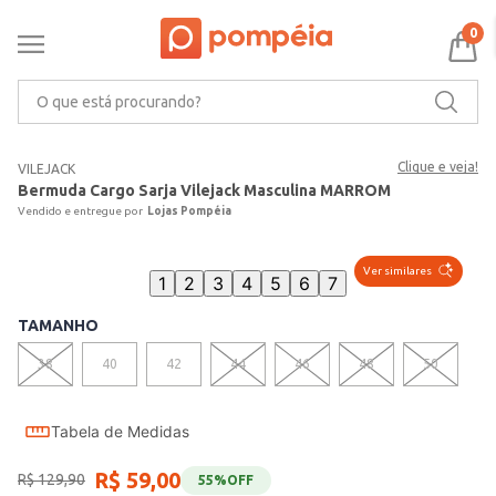
0
O que está procurando?
Clique e veja!
VILEJACK
Bermuda Cargo Sarja Vilejack Masculina MARROM
Lojas Pompéia
Ver similares
1
2
3
4
5
6
7
TAMANHO
38
40
42
44
46
48
50
Tabela de Medidas
R$
59
,
00
R$
129
,
90
55%
OFF