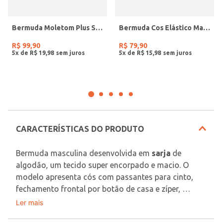
Bermuda Moletom Plus Size Masculina VERDE
Bermuda Cos Elástico Masculina CHUMBO
R$
99
,
90
R$
79
,
90
5
x de
R$
19
,
98
5
x de
R$
15
,
98
CARACTERÍSTICAS DO PRODUTO
Bermuda masculina desenvolvida em 
sarja
 de 
algodão, um tecido super encorpado e macio. O 
modelo apresenta cós com passantes para cinto, 
fechamento frontal por botão de casa e zíper, 
bolsos frontais e posteriores embutidos funcionais, 
Ler mais
Tecido: Sarja
além de barra com acabamento simples. O seu 
Composição: 100% algodão