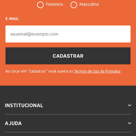
Feminino
Masculino
Confecção
Convencional
Idade
Adulto
E-MAIL
E-
Tecido
Sarja
mail
Cores
Marrom
Ao clicar em "Cadastrar" você aceita os
Termos de Uso da Pompéia
INSTITUCIONAL
AJUDA