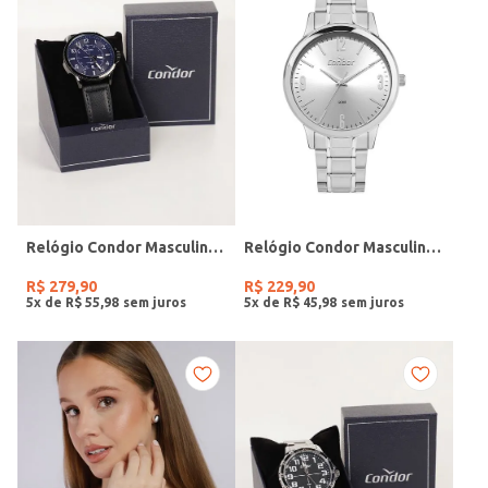
Relógio Condor Masculino PRETO
Relógio Condor Masculino PRATA
R$
279
,
90
R$
229
,
90
5
x de
R$
55
,
98
5
x de
R$
45
,
98