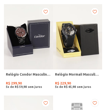
Relógio Condor Masculino PRETO
Relógio Mormaii Masculino PRETO
R$
299
,
90
R$
229
,
90
5
x de
R$
59
,
98
5
x de
R$
45
,
98