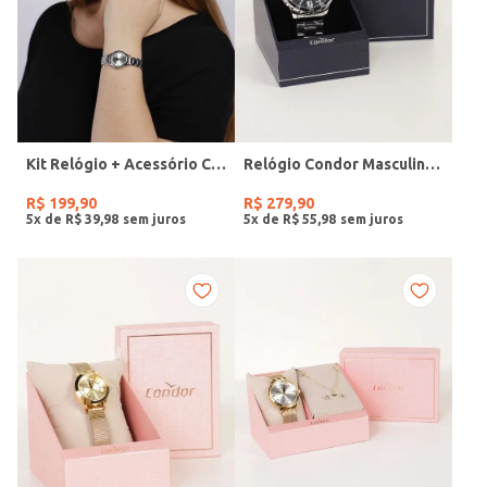
Kit Relógio + Acessório Condor Feminino PRATA
Relógio Condor Masculino PRATA
R$
199
,
90
R$
279
,
90
5
x de
R$
39
,
98
5
x de
R$
55
,
98