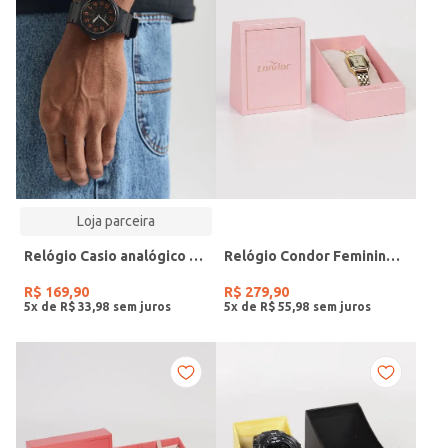
Loja parceira
Relógio Casio analógico MW-240-4BVDF-SC
Relógio Condor Feminino DOURADO
R$
169
,
90
R$
279
,
90
5
x de
R$
33
,
98
5
x de
R$
55
,
98