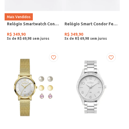
Mais Vendidos
Relógio Smartwatch Condor PRETO
Relógio Smart Condor Feminino ROSE
R$
349
,
90
R$
349
,
90
5
x de
R$
69
,
98
5
x de
R$
69
,
98