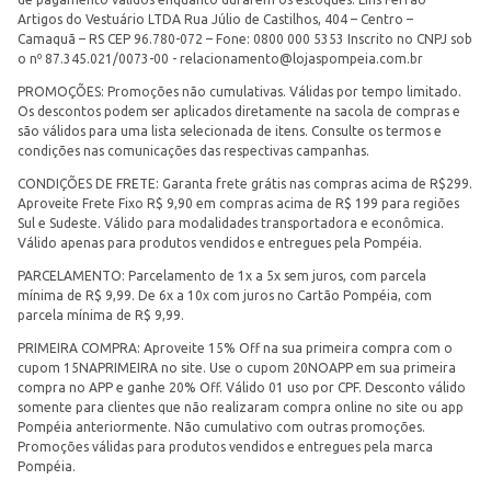
Artigos do Vestuário LTDA Rua Júlio de Castilhos, 404 – Centro –
Camaquã – RS CEP 96.780-072 – Fone: 0800 000 5353 Inscrito no CNPJ sob
o nº 87.345.021/0073-00 -
relacionamento@lojaspompeia.com.br
PROMOÇÕES: Promoções não cumulativas. Válidas por tempo limitado.
Os descontos podem ser aplicados diretamente na sacola de compras e
são válidos para uma lista selecionada de itens. Consulte os termos e
condições nas comunicações das respectivas campanhas.
CONDIÇÕES DE FRETE: Garanta frete grátis nas compras acima de R$299.
Aproveite Frete Fixo R$ 9,90 em compras acima de R$ 199 para regiões
Sul e Sudeste. Válido para modalidades transportadora e econômica.
Válido apenas para produtos vendidos e entregues pela Pompéia.
PARCELAMENTO: Parcelamento de 1x a 5x sem juros, com parcela
mínima de R$ 9,99. De 6x a 10x com juros no Cartão Pompéia, com
parcela mínima de R$ 9,99.
PRIMEIRA COMPRA: Aproveite 15% Off na sua primeira compra com o
cupom 15NAPRIMEIRA no site. Use o cupom 20NOAPP em sua primeira
compra no APP e ganhe 20% Off. Válido 01 uso por CPF. Desconto válido
somente para clientes que não realizaram compra online no site ou app
Pompéia anteriormente. Não cumulativo com outras promoções.
Promoções válidas para produtos vendidos e entregues pela marca
Pompéia.