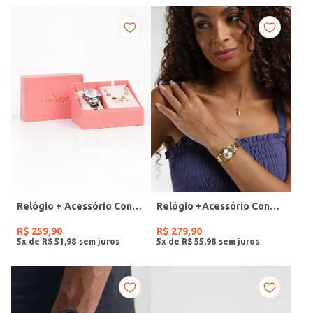
Relógio + Acessório Condor Feminino PRATA
Relógio +Acessório Condor Feminino DOURADO
R$
259
,
90
R$
279
,
90
5
x de
R$
51
,
98
5
x de
R$
55
,
98