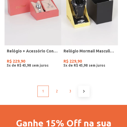
Relógio + Acessório Condor Feminino PRATA
Relógio Mormaii Masculino PRETO
R$
229
,
90
R$
229
,
90
5
x de
R$
45
,
98
5
x de
R$
45
,
98
1
2
3
Ganhe 15% Off na sua