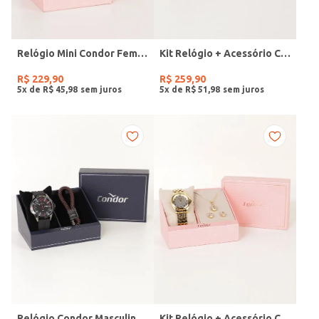
Relógio Mini Condor Feminino DOURADO
Kit Relógio + Acessório Condor Feminino DOURADO
R$
229
,
90
R$
259
,
90
5
x de
R$
45
,
98
5
x de
R$
51
,
98
Relógio Condor Masculino PRETO
Kit Relógio + Acessório Condor Feminino DOURADO