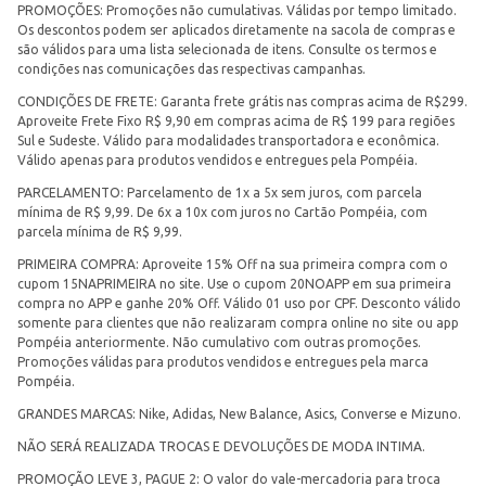
PROMOÇÕES: Promoções não cumulativas. Válidas por tempo limitado.
Os descontos podem ser aplicados diretamente na sacola de compras e
são válidos para uma lista selecionada de itens. Consulte os termos e
condições nas comunicações das respectivas campanhas.
CONDIÇÕES DE FRETE: Garanta frete grátis nas compras acima de R$299.
Aproveite Frete Fixo R$ 9,90 em compras acima de R$ 199 para regiões
Sul e Sudeste. Válido para modalidades transportadora e econômica.
Válido apenas para produtos vendidos e entregues pela Pompéia.
PARCELAMENTO: Parcelamento de 1x a 5x sem juros, com parcela
mínima de R$ 9,99. De 6x a 10x com juros no Cartão Pompéia, com
parcela mínima de R$ 9,99.
PRIMEIRA COMPRA: Aproveite 15% Off na sua primeira compra com o
cupom 15NAPRIMEIRA no site. Use o cupom 20NOAPP em sua primeira
compra no APP e ganhe 20% Off. Válido 01 uso por CPF. Desconto válido
somente para clientes que não realizaram compra online no site ou app
Pompéia anteriormente. Não cumulativo com outras promoções.
Promoções válidas para produtos vendidos e entregues pela marca
Pompéia.
GRANDES MARCAS: Nike, Adidas, New Balance, Asics, Converse e Mizuno.
NÃO SERÁ REALIZADA TROCAS E DEVOLUÇÕES DE MODA INTIMA.
PROMOÇÃO LEVE 3, PAGUE 2: O valor do vale-mercadoria para troca