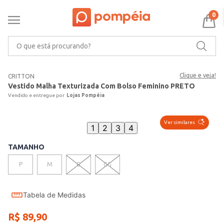
0
O que está procurando?
Clique e veja!
CRITTON
Vestido Malha Texturizada Com Bolso Feminino PRETO
Lojas Pompéia
Ver similares
1
2
3
4
TAMANHO
P
M
G
GG
Tabela de Medidas
R$
89
,
90