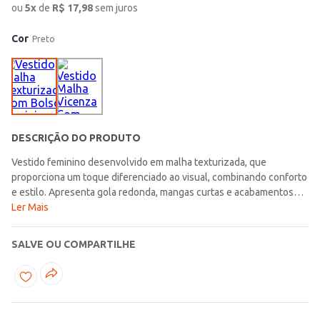
ou
5
x
de
R$
17,98
sem juros
Cor
Preto
DESCRIÇÃO DO PRODUTO
Vestido feminino desenvolvido em malha texturizada, que
proporciona um toque diferenciado ao visual, combinando conforto
e estilo. Apresenta gola redonda, mangas curtas e acabamentos
simples. Possui comprimento curto e bolsos frontais funcionais. A
Ler Mais
escolha certa para quem gosta de produções práticas, mas cheias
de estilo!\n\nTecido: Malha Texturizada\nComposição: 98%
SALVE OU COMPARTILHE
viscose, 02% elastano