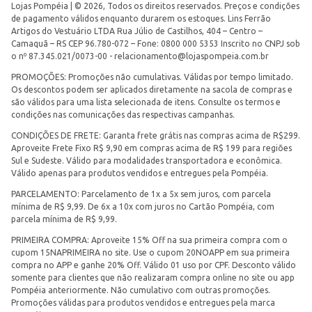
Lojas Pompéia | © 2026, Todos os direitos reservados. Preços e condições
de pagamento válidos enquanto durarem os estoques. Lins Ferrão
Artigos do Vestuário LTDA Rua Júlio de Castilhos, 404 – Centro –
Camaquã – RS CEP 96.780-072 – Fone: 0800 000 5353 Inscrito no CNPJ sob
o nº 87.345.021/0073-00 -
relacionamento@lojaspompeia.com.br
PROMOÇÕES: Promoções não cumulativas. Válidas por tempo limitado.
Os descontos podem ser aplicados diretamente na sacola de compras e
são válidos para uma lista selecionada de itens. Consulte os termos e
condições nas comunicações das respectivas campanhas.
CONDIÇÕES DE FRETE: Garanta frete grátis nas compras acima de R$299.
Aproveite Frete Fixo R$ 9,90 em compras acima de R$ 199 para regiões
Sul e Sudeste. Válido para modalidades transportadora e econômica.
Válido apenas para produtos vendidos e entregues pela Pompéia.
PARCELAMENTO: Parcelamento de 1x a 5x sem juros, com parcela
mínima de R$ 9,99. De 6x a 10x com juros no Cartão Pompéia, com
parcela mínima de R$ 9,99.
PRIMEIRA COMPRA: Aproveite 15% Off na sua primeira compra com o
cupom 15NAPRIMEIRA no site. Use o cupom 20NOAPP em sua primeira
compra no APP e ganhe 20% Off. Válido 01 uso por CPF. Desconto válido
somente para clientes que não realizaram compra online no site ou app
Pompéia anteriormente. Não cumulativo com outras promoções.
Promoções válidas para produtos vendidos e entregues pela marca