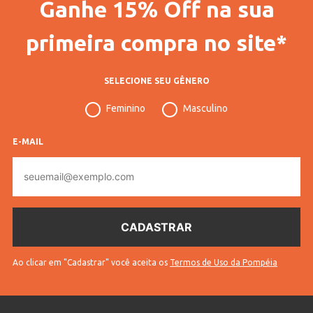
Ganhe 15% Off na sua
Vendido Por
Lojas Pompéia
Código Completo
10114806027602
primeira compra no site*
Gênero
Feminino
SELECIONE SEU GÊNERO
Confecção
Convencional
Feminino
Masculino
Idade
Adulto
Manga
Curta
E-MAIL
E-
Gola
Gola Redonda
mail
Tecido
Malha
Cores
Preto
Ao clicar em "Cadastrar" você aceita os
Termos de Uso da Pompéia