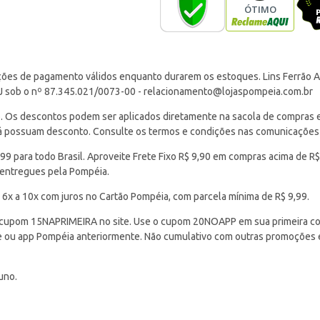
ções de pagamento válidos enquanto durarem os estoques. Lins Ferrão Ar
J sob o nº 87.345.021/0073-00 -
relacionamento@lojaspompeia.com.br
Os descontos podem ser aplicados diretamente na sacola de compras e s
 já possuam desconto. Consulte os termos e condições nas comunicações
 para todo Brasil. Aproveite Frete Fixo R$ 9,90 em compras acima de R$
 entregues pela Pompéia.
 6x a 10x com juros no Cartão Pompéia, com parcela mínima de R$ 9,99.
cupom 15NAPRIMEIRA no site. Use o cupom 20NOAPP em sua primeira com
ite ou app Pompéia anteriormente. Não cumulativo com outras promoções
uno.