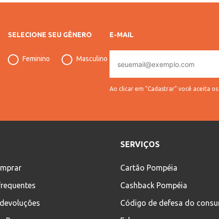
SELECIONE SEU GÊNERO
E-MAIL
E-
Feminino
Masculino
mail
Ao clicar em "Cadastrar" você aceita o
SERVIÇOS
mprar
Cartão Pompéia
frequentes
Cashback Pompéia
 devoluções
Código de defesa do cons