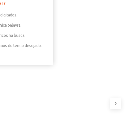
er?
digitados.
nica palavra.
ricos na busca.
nimos do termo desejado.