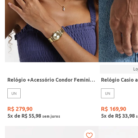
Modelo
Lo
Relógio +Acessório Condor Feminino DOURADO
UN
UN
R$
279
,
90
R$
169
,
90
5
x de
R$
55
,
98
5
x de
R$
33
,
98