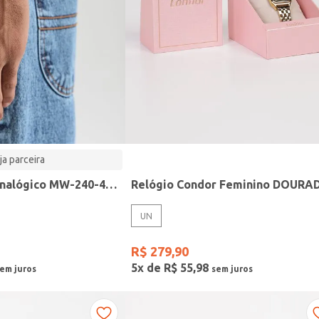
ja parceira
Relógio Casio analógico MW-240-4BVDF-SC
Relógio Condor Feminino DOURA
UN
R$
279
,
90
5
x de
R$
55
,
98