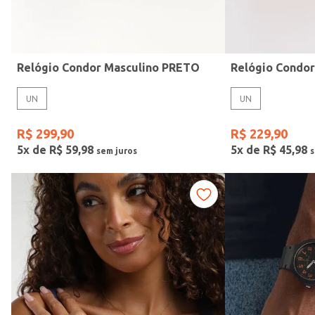
Idade
Relógio Condor Masculino PRETO
Relógio Condo
UN
UN
R$
299
,
90
R$
229
,
90
5
x de
R$
59
,
98
5
x de
R$
45
,
98