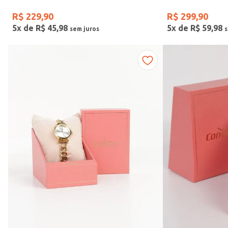
R$
229
,
90
R$
299
,
90
5
x de
R$
45
,
98
5
x de
R$
59
,
98
Vendido Por