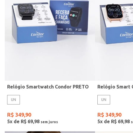
Mormaii
Preto
UN
Casio
Estilo
Rose
Gang
Vermelho
Relógio Smartwatch Condor PRETO
UN
UN
R$
349
,
90
R$
349
,
90
5
x de
R$
69
,
98
5
x de
R$
69
,
98