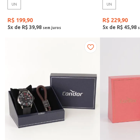
UN
UN
Gênero
R$
199
,
90
R$
229
,
90
5
x de
R$
39
,
98
5
x de
R$
45
,
98