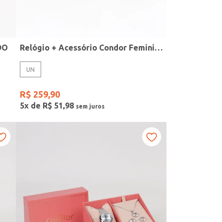
DO
Relógio + Acessório Condor Feminino PRATA
UN
R$
259
,
90
5
x de
R$
51
,
98