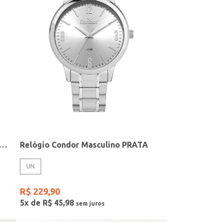
elógio + Acessório Feminino DOURADO
Relógio Condor Masculino PRATA
UN
R$
229
,
90
5
x de
R$
45
,
98