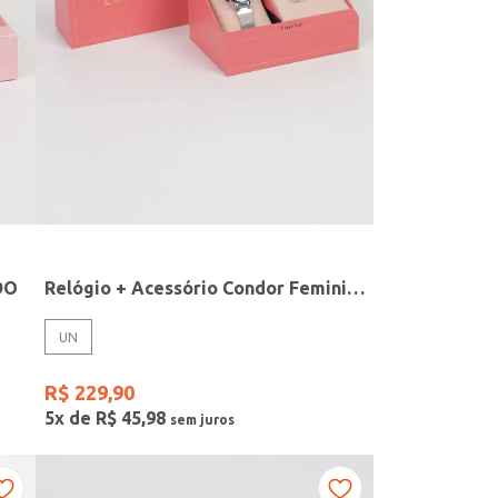
DO
Relógio + Acessório Condor Feminino PRATA
UN
R$
229
,
90
5
x de
R$
45
,
98