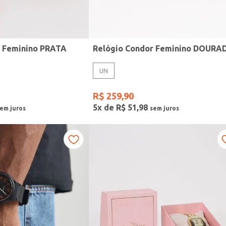
r Feminino PRATA
Relógio Condor Feminino DOURA
UN
R$
259
,
90
5
x de
R$
51
,
98