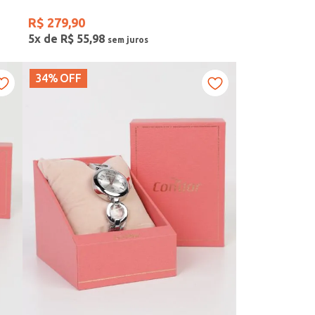
R$
279
,
90
5
x de
R$
55
,
98
34%
OFF