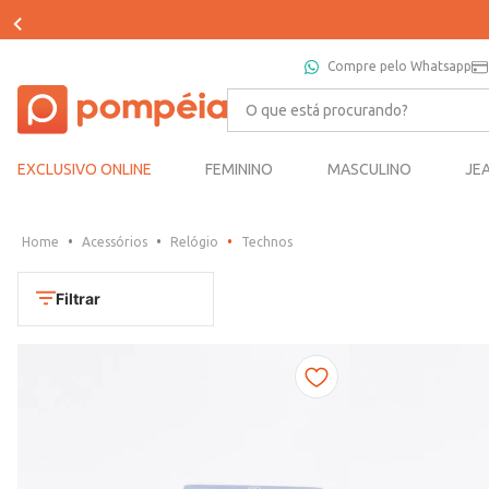
Compre pelo Whatsapp
O que está procurando?
EXCLUSIVO ONLINE
FEMININO
MASCULINO
JE
Acessórios
Relógio
Technos
Filtrar
Cores
Dourado
Marca
Marrom
CONDOR
Prata
TAMANHO