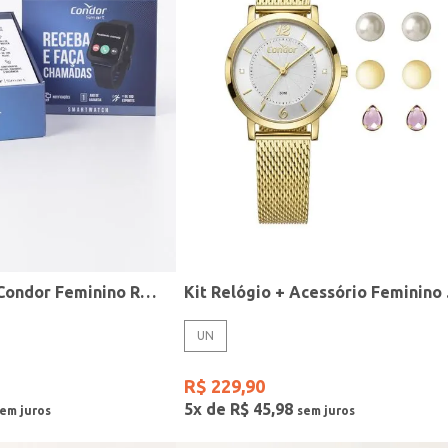
Relógio Smart Condor Feminino ROSE
Kit R
UN
R$
229
,
90
5
x de
R$
45
,
98