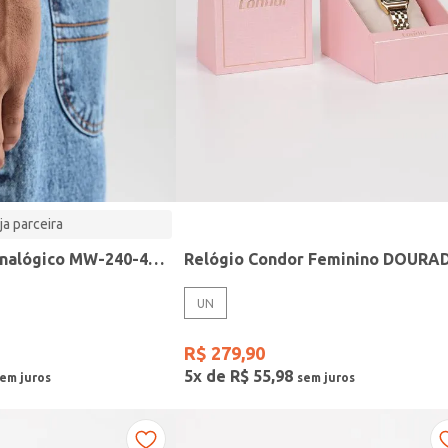
ja parceira
Relógio Casio analógico MW-240-4BVDF-SC
Relógio Condor Feminino DOURA
UN
R$
279
,
90
5
x de
R$
55
,
98