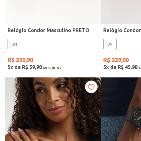
Idade
Relógio Condor Masculino PRETO
Relógio Condo
UN
UN
R$
299
,
90
R$
229
,
90
5
x de
R$
59
,
98
5
x de
R$
45
,
98