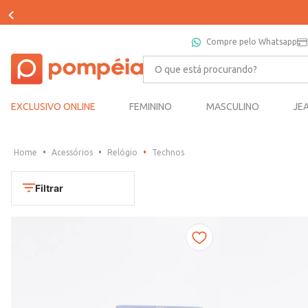
Compre pelo Whatsapp
O que está procurando?
EXCLUSIVO ONLINE
FEMININO
MASCULINO
JE
Acessórios
Relógio
Technos
Filtrar
Cores
Dourado
Marca
Marrom
CONDOR
Prata
TAMANHO