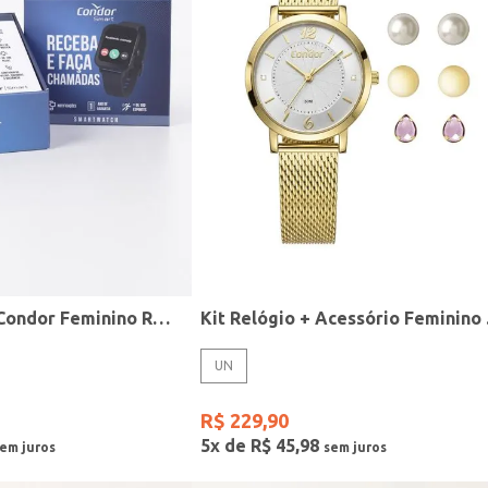
Relógio Smart Condor Feminino ROSE
Kit R
UN
R$
229
,
90
5
x de
R$
45
,
98