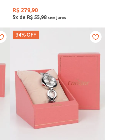
R$
279
,
90
5
x de
R$
55
,
98
34%
OFF