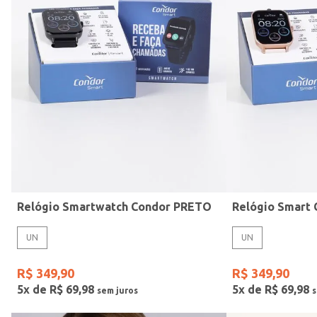
Mormaii
Preto
UN
Casio
Estilo
Rose
Gang
Vermelho
Relógio Smartwatch Condor PRETO
UN
UN
R$
349
,
90
R$
349
,
90
5
x de
R$
69
,
98
5
x de
R$
69
,
98