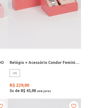
DO
Relógio + Acessório Condor Feminino PRATA
UN
R$
229
,
90
5
x de
R$
45
,
98