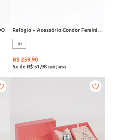
DO
Relógio + Acessório Condor Feminino PRATA
UN
R$
259
,
90
5
x de
R$
51
,
98