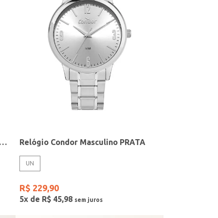
elógio + Acessório Feminino DOURADO
Relógio Condor Masculino PRATA
UN
R$
229
,
90
5
x de
R$
45
,
98