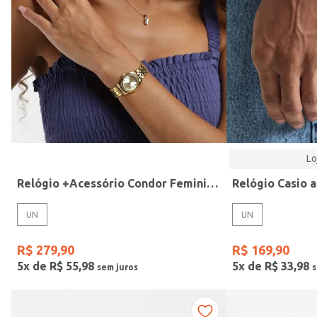
Modelo
Lo
Relógio +Acessório Condor Feminino DOURADO
UN
UN
R$
279
,
90
R$
169
,
90
5
x de
R$
55
,
98
5
x de
R$
33
,
98