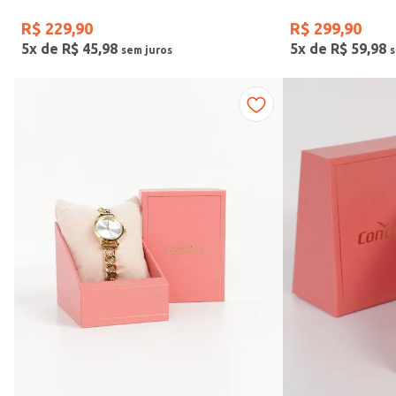
R$
229
,
90
R$
299
,
90
5
x de
R$
45
,
98
5
x de
R$
59
,
98
Vendido Por