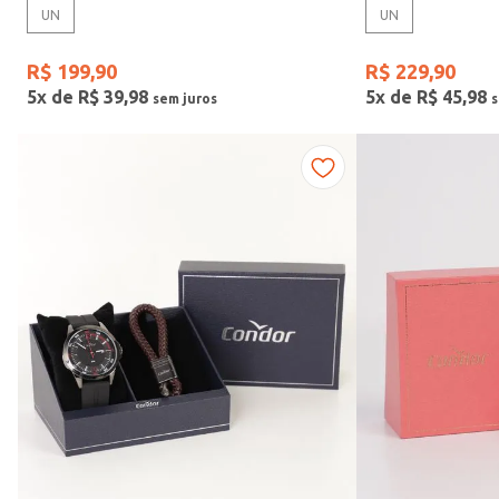
UN
UN
Gênero
R$
199
,
90
R$
229
,
90
5
x de
R$
39
,
98
5
x de
R$
45
,
98