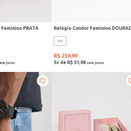
r Feminino PRATA
Relógio Condor Feminino DOURA
UN
R$
259
,
90
5
x de
R$
51
,
98