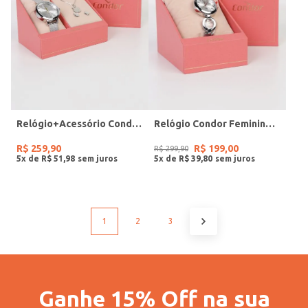
Relógio+Acessório Condor Feminino PRATA
Relógio Condor Feminino PRATA
R$
259
,
90
R$
199
,
00
R$
299
,
90
5
x de
R$
51
,
98
5
x de
R$
39
,
80
1
2
3
Ganhe 15% Off na sua