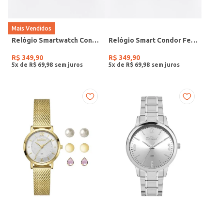
Mais Vendidos
Relógio Smartwatch Condor PRETO
Relógio Smart Condor Feminino ROSE
R$
349
,
90
R$
349
,
90
5
x de
R$
69
,
98
5
x de
R$
69
,
98