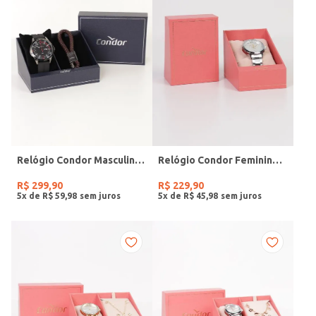
Relógio Condor Masculino PRETO
Relógio Condor Feminino PRATA
R$
299
,
90
R$
229
,
90
5
x de
R$
59
,
98
5
x de
R$
45
,
98