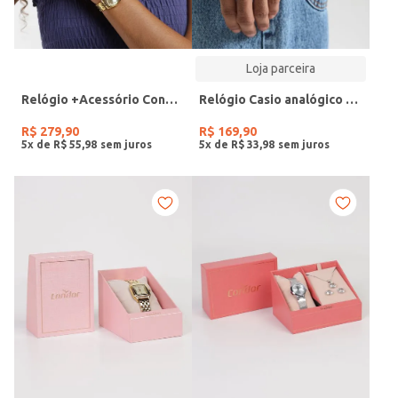
Loja parceira
Relógio +Acessório Condor Feminino DOURADO
Relógio Casio analógico MW-240-4BVDF-SC
R$
279
,
90
R$
169
,
90
5
x de
R$
55
,
98
5
x de
R$
33
,
98