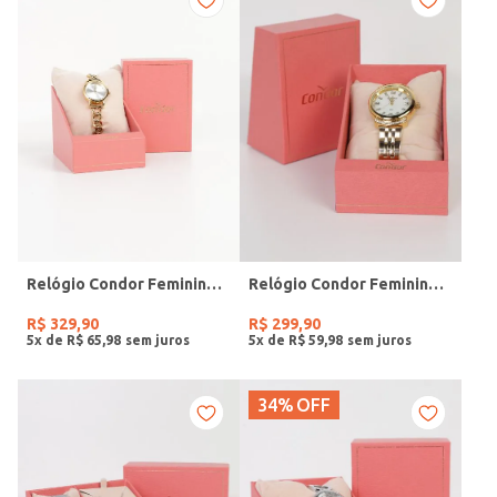
Relógio Condor Feminino DOURADO
Relógio Condor Feminino DOURADO
R$
329
,
90
R$
299
,
90
5
x de
R$
65
,
98
5
x de
R$
59
,
98
34%
OFF