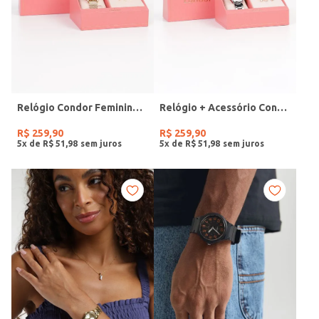
Relógio Condor Feminino DOURADO
Relógio + Acessório Condor Feminino PRATA
R$
259
,
90
R$
259
,
90
5
x de
R$
51
,
98
5
x de
R$
51
,
98