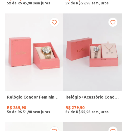
5
x de
R$
45
,
98
5
x de
R$
59
,
98
Relógio Condor Feminino DOURADO
Relógio+Acessório Condor Feminino ROSE
R$
259
,
90
R$
279
,
90
5
x de
R$
51
,
98
5
x de
R$
55
,
98