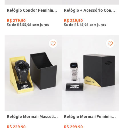
Relógio Condor Feminino DOURADO
Relógio + Acessório Condor Feminino PRATA
R$
279
,
90
R$
229
,
90
5
x de
R$
55
,
98
5
x de
R$
45
,
98
Relógio Mormaii Masculino PRETO
Relógio Mormaii Feminino PRATA
R$
229
,
90
R$
299
,
90