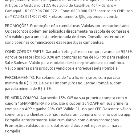
Artigos do Vestuário LTDA Rua Júlio de Castilhos, 404 – Centro –
Camaquã – RS CEP 96.780-072 – Fone: 0800 000 5353 Inscrito no CNPJ sob
o nº 87.345.021/0073-00 -
relacionamento@lojaspompeia.com.br
PROMOÇÕES: Promoções não cumulativas. Válidas por tempo limitado.
Os descontos podem ser aplicados diretamente na sacola de compras e
são válidos para uma lista selecionada de itens. Consulte os termos e
condições nas comunicações das respectivas campanhas.
CONDIÇÕES DE FRETE: Garanta frete grátis nas compras acima de R$299.
Aproveite Frete Fixo R$ 9,90 em compras acima de R$ 199 para regiões
Sul e Sudeste. Válido para modalidades transportadora e econômica.
Válido apenas para produtos vendidos e entregues pela Pompéia.
PARCELAMENTO: Parcelamento de 1x a 5x sem juros, com parcela
mínima de R$ 9,99. De 6x a 10x com juros no Cartão Pompéia, com
parcela mínima de R$ 9,99.
PRIMEIRA COMPRA: Aproveite 15% Off na sua primeira compra com o
cupom 15NAPRIMEIRA no site. Use o cupom 20NOAPP em sua primeira
compra no APP e ganhe 20% Off. Válido 01 uso por CPF. Desconto válido
somente para clientes que não realizaram compra online no site ou app
Pompéia anteriormente. Não cumulativo com outras promoções.
Promoções válidas para produtos vendidos e entregues pela marca
Pompéia.