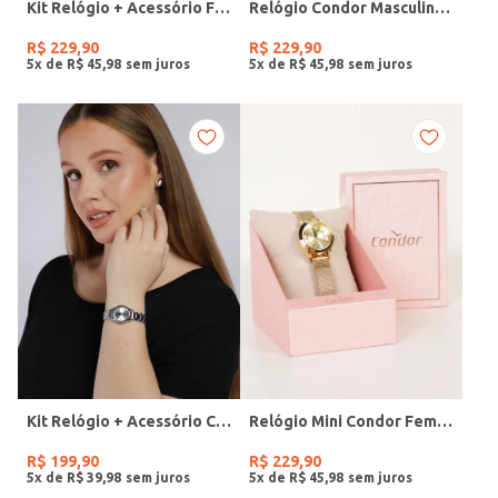
Kit Relógio + Acessório Feminino DOURADO
Relógio Condor Masculino PRATA
R$
229
,
90
R$
229
,
90
5
x de
R$
45
,
98
5
x de
R$
45
,
98
Kit Relógio + Acessório Condor Feminino PRATA
Relógio Mini Condor Feminino DOURADO
R$
199
,
90
R$
229
,
90
5
x de
R$
39
,
98
5
x de
R$
45
,
98