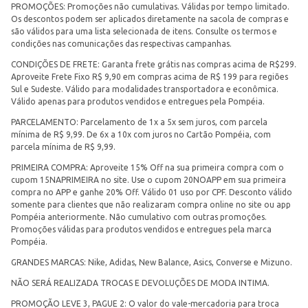
PROMOÇÕES: Promoções não cumulativas. Válidas por tempo limitado.
Os descontos podem ser aplicados diretamente na sacola de compras e
são válidos para uma lista selecionada de itens. Consulte os termos e
condições nas comunicações das respectivas campanhas.
CONDIÇÕES DE FRETE: Garanta frete grátis nas compras acima de R$299.
Aproveite Frete Fixo R$ 9,90 em compras acima de R$ 199 para regiões
Sul e Sudeste. Válido para modalidades transportadora e econômica.
Válido apenas para produtos vendidos e entregues pela Pompéia.
PARCELAMENTO: Parcelamento de 1x a 5x sem juros, com parcela
mínima de R$ 9,99. De 6x a 10x com juros no Cartão Pompéia, com
parcela mínima de R$ 9,99.
PRIMEIRA COMPRA: Aproveite 15% Off na sua primeira compra com o
cupom 15NAPRIMEIRA no site. Use o cupom 20NOAPP em sua primeira
compra no APP e ganhe 20% Off. Válido 01 uso por CPF. Desconto válido
somente para clientes que não realizaram compra online no site ou app
Pompéia anteriormente. Não cumulativo com outras promoções.
Promoções válidas para produtos vendidos e entregues pela marca
Pompéia.
GRANDES MARCAS: Nike, Adidas, New Balance, Asics, Converse e Mizuno.
NÃO SERÁ REALIZADA TROCAS E DEVOLUÇÕES DE MODA INTIMA.
PROMOÇÃO LEVE 3, PAGUE 2: O valor do vale-mercadoria para troca