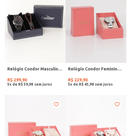
Relógio Condor Masculino PRETO
Relógio Condor Feminino PRATA
R$
299
,
90
R$
229
,
90
5
x de
R$
59
,
98
5
x de
R$
45
,
98