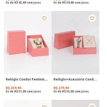
5
x de
R$
45
,
98
5
x de
R$
59
,
98
Relógio Condor Feminino DOURADO
Relógio+Acessório Condor Feminino ROSE
R$
259
,
90
R$
279
,
90
5
x de
R$
51
,
98
5
x de
R$
55
,
98