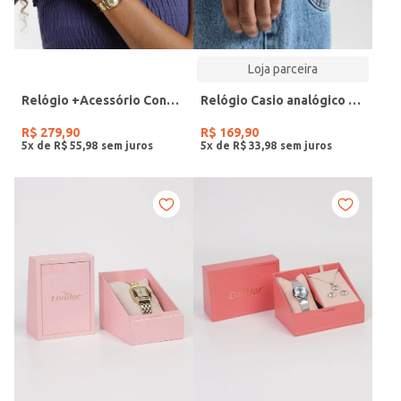
Loja parceira
Relógio +Acessório Condor Feminino DOURADO
Relógio Casio analógico MW-240-4BVDF-SC
R$
279
,
90
R$
169
,
90
5
x de
R$
55
,
98
5
x de
R$
33
,
98