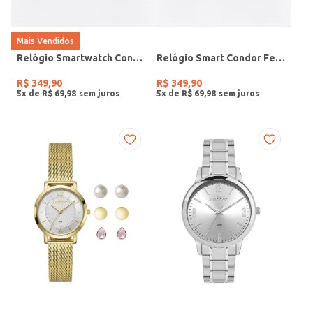
Mais Vendidos
Relógio Smartwatch Condor PRETO
Relógio Smart Condor Feminino ROSE
R$
349
,
90
R$
349
,
90
5
x de
R$
69
,
98
5
x de
R$
69
,
98