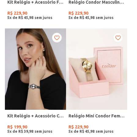
Kit Relógio + Acessório Feminino DOURADO
Relógio Condor Masculino PRATA
R$
229
,
90
R$
229
,
90
5
x de
R$
45
,
98
5
x de
R$
45
,
98
Kit Relógio + Acessório Condor Feminino PRATA
Relógio Mini Condor Feminino DOURADO
R$
199
,
90
R$
229
,
90
5
x de
R$
39
,
98
5
x de
R$
45
,
98