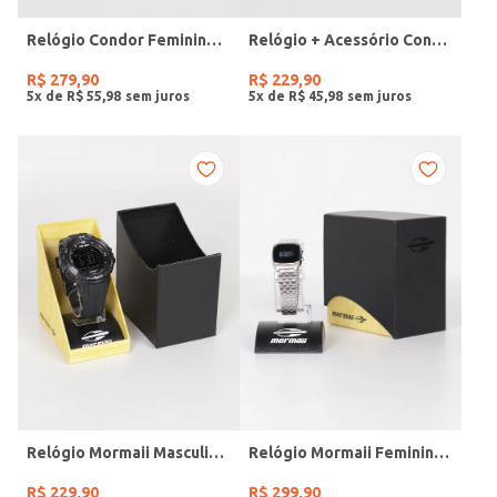
Relógio Condor Feminino DOURADO
Relógio + Acessório Condor Feminino PRATA
R$
279
,
90
R$
229
,
90
5
x de
R$
55
,
98
5
x de
R$
45
,
98
Relógio Mormaii Masculino PRETO
Relógio Mormaii Feminino PRATA
R$
229
,
90
R$
299
,
90