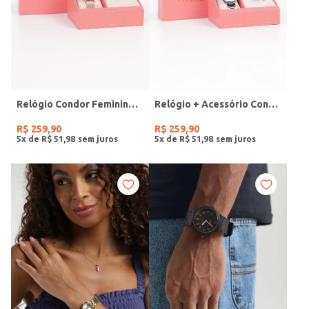
Relógio Condor Feminino DOURADO
Relógio + Acessório Condor Feminino PRATA
R$
259
,
90
R$
259
,
90
5
x de
R$
51
,
98
5
x de
R$
51
,
98