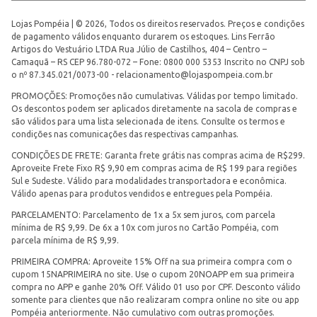
Lojas Pompéia | © 2026, Todos os direitos reservados. Preços e condições
de pagamento válidos enquanto durarem os estoques. Lins Ferrão
Artigos do Vestuário LTDA Rua Júlio de Castilhos, 404 – Centro –
Camaquã – RS CEP 96.780-072 – Fone: 0800 000 5353 Inscrito no CNPJ sob
o nº 87.345.021/0073-00 -
relacionamento@lojaspompeia.com.br
PROMOÇÕES: Promoções não cumulativas. Válidas por tempo limitado.
Os descontos podem ser aplicados diretamente na sacola de compras e
são válidos para uma lista selecionada de itens. Consulte os termos e
condições nas comunicações das respectivas campanhas.
CONDIÇÕES DE FRETE: Garanta frete grátis nas compras acima de R$299.
Aproveite Frete Fixo R$ 9,90 em compras acima de R$ 199 para regiões
Sul e Sudeste. Válido para modalidades transportadora e econômica.
Válido apenas para produtos vendidos e entregues pela Pompéia.
PARCELAMENTO: Parcelamento de 1x a 5x sem juros, com parcela
mínima de R$ 9,99. De 6x a 10x com juros no Cartão Pompéia, com
parcela mínima de R$ 9,99.
PRIMEIRA COMPRA: Aproveite 15% Off na sua primeira compra com o
cupom 15NAPRIMEIRA no site. Use o cupom 20NOAPP em sua primeira
compra no APP e ganhe 20% Off. Válido 01 uso por CPF. Desconto válido
somente para clientes que não realizaram compra online no site ou app
Pompéia anteriormente. Não cumulativo com outras promoções.