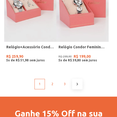
Relógio+Acessório Condor Feminino PRATA
Relógio Condor Feminino PRATA
R$
259
,
90
R$
199
,
00
R$
299
,
90
5
x de
R$
51
,
98
5
x de
R$
39
,
80
1
2
3
Ganhe 15% Off na sua