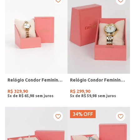
Relógio Condor Feminino DOURADO
Relógio Condor Feminino DOURADO
R$
329
,
90
R$
299
,
90
5
x de
R$
65
,
98
5
x de
R$
59
,
98
34%
OFF