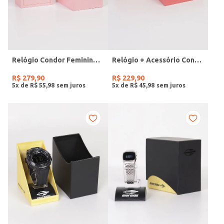
Relógio Condor Feminino DOURADO
Relógio + Acessório Condor Feminino PRATA
R$
279
,
90
R$
229
,
90
5
x de
R$
55
,
98
5
x de
R$
45
,
98