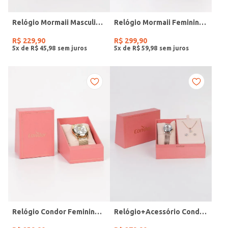
Relógio Mormaii Masculino PRETO
Relógio Mormaii Feminino PRATA
R$
229
,
90
R$
299
,
90
5
x de
R$
45
,
98
5
x de
R$
59
,
98
Relógio Condor Feminino DOURADO
Relógio+Acessório Condor Feminino ROSE