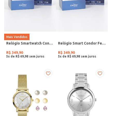
Mais Vendidos
Relógio Smartwatch Condor PRETO
Relógio Smart Condor Feminino ROSE
R$
349
,
90
R$
349
,
90
5
x de
R$
69
,
98
5
x de
R$
69
,
98