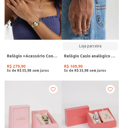
Loja parceira
Relógio +Acessório Condor Feminino DOURADO
Relógio Casio analógico MW-240-4BVDF-SC
R$
279
,
90
R$
169
,
90
5
x de
R$
55
,
98
5
x de
R$
33
,
98