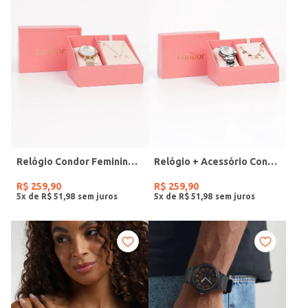
Relógio Condor Feminino DOURADO
Relógio + Acessório Condor Feminino PRATA
R$
259
,
90
R$
259
,
90
5
x de
R$
51
,
98
5
x de
R$
51
,
98