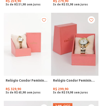
R$
259
,
90
R$
279
,
90
5
x de
R$
51
,
98
5
x de
R$
55
,
98
Relógio Condor Feminino DOURADO
Relógio Condor Feminino DOURADO
R$
329
,
90
R$
299
,
90
5
x de
R$
65
,
98
5
x de
R$
59
,
98