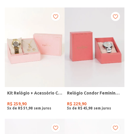
Kit Relógio + Acessório Condor Feminino DOURADO
Relógio Condor Feminino PRATA
R$
259
,
90
R$
229
,
90
5
x de
R$
51
,
98
5
x de
R$
45
,
98