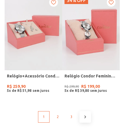
34%
OFF
Relógio+Acessório Condor Feminino PRATA
Relógio Condor Feminino PRATA
R$
259
,
90
R$
199
,
00
R$
299
,
90
5
x de
R$
51
,
98
5
x de
R$
39
,
80
1
2
3