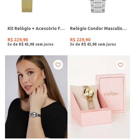
Kit Relógio + Acessório Feminino DOURADO
Relógio Condor Masculino PRATA
R$
229
,
90
R$
229
,
90
5
x de
R$
45
,
98
5
x de
R$
45
,
98