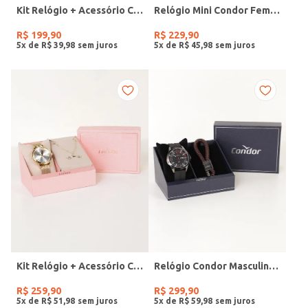
Kit Relógio + Acessório Condor Feminino PRATA
Relógio Mini Condor Feminino DOURADO
R$
199
,
90
R$
229
,
90
5
x de
R$
39
,
98
5
x de
R$
45
,
98
Kit Relógio + Acessório Condor Feminino DOURADO
Relógio Condor Masculino PRETO
R$
259
,
90
R$
299
,
90
5
x de
R$
51
,
98
5
x de
R$
59
,
98