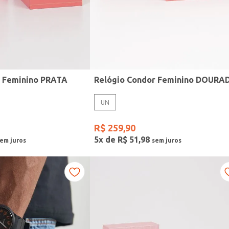
r Feminino PRATA
Relógio Condor Feminino DOURA
UN
R$
259
,
90
5
x de
R$
51
,
98