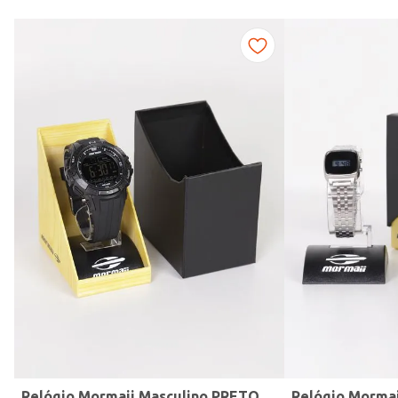
Modelo de Pulseira
Relógio Mormaii Masculino PRETO
Relógio Morma