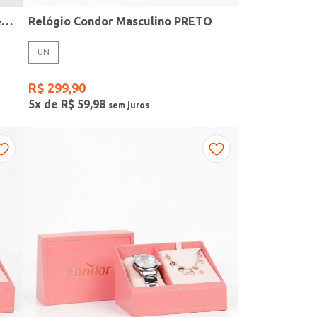
Kit Relógio + Acessório Condor Feminino DOURADO
Relógio Condor Masculino PRETO
UN
R$
299
,
90
5
x de
R$
59
,
98