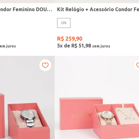
Relógio Mini Condor Feminino DOURADO
UN
R$
259
,
90
5
x de
R$
51
,
98