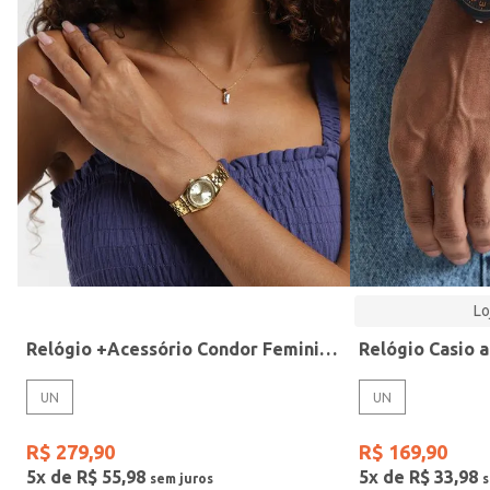
Modelo
Lo
Relógio +Acessório Condor Feminino DOURADO
UN
UN
R$
279
,
90
R$
169
,
90
5
x de
R$
55
,
98
5
x de
R$
33
,
98