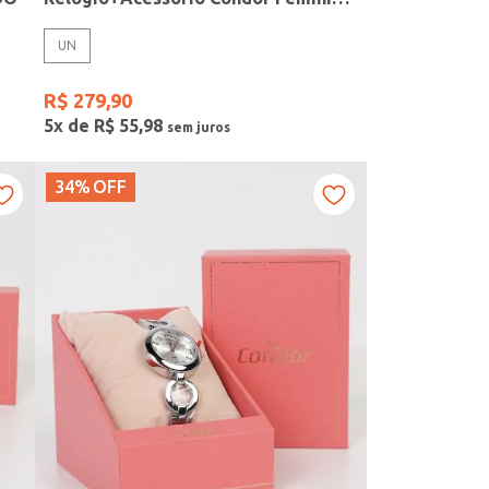
UN
R$
279
,
90
5
x de
R$
55
,
98
34%
OFF