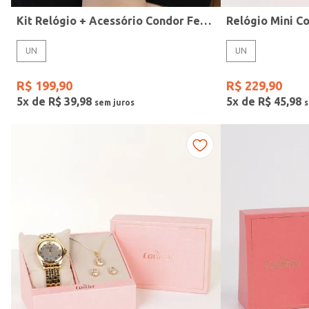
Kit Relógio + Acessório Condor Feminino PRATA
UN
UN
Gênero
R$
199
,
90
R$
229
,
90
5
x de
R$
39
,
98
5
x de
R$
45
,
98