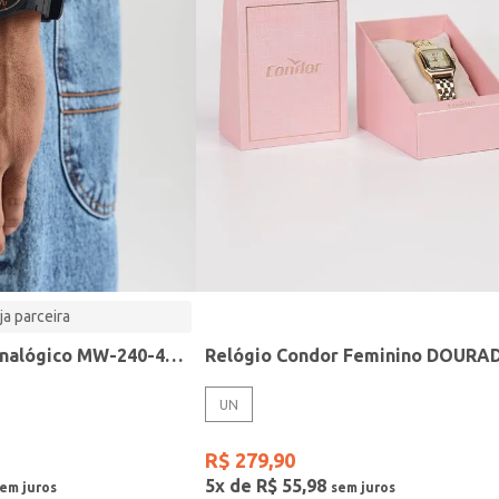
ja parceira
Relógio Casio analógico MW-240-4BVDF-SC
Relógio Condor Feminino DOURA
UN
R$
279
,
90
5
x de
R$
55
,
98