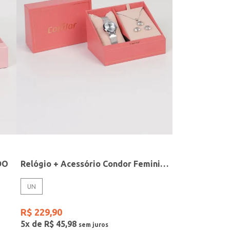
DO
Relógio + Acessório Condor Feminino PRATA
UN
R$
229
,
90
5
x de
R$
45
,
98