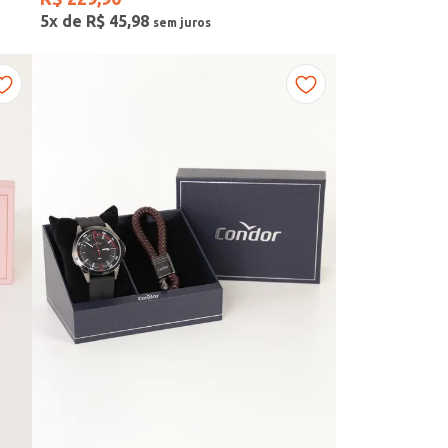
5
x de
R$
45
,
98