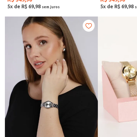
5
x de
R$
69
,
98
5
x de
R$
69
,
98
Fitness