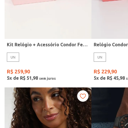
Idade
Kit Relógio + Acessório Condor Feminino DOURADO
Relógio Condo
UN
UN
R$
259
,
90
R$
229
,
90
5
x de
R$
51
,
98
5
x de
R$
45
,
98