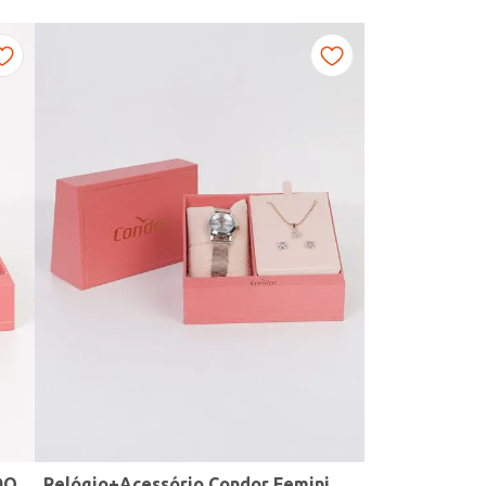
DO
Relógio+Acessório Condor Feminino ROSE