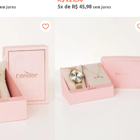
5
x de
R$
45
,
98