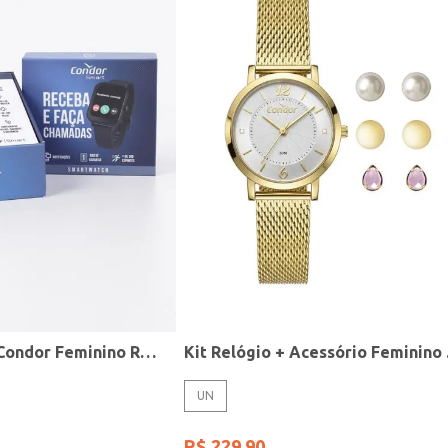
Relógio Smart Condor Feminino ROSE
Kit R
UN
R$
229
,
90