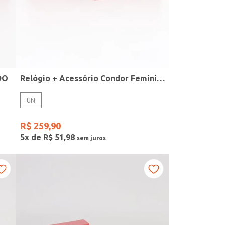
DO
Relógio + Acessório Condor Feminino PRATA
UN
R$
259
,
90
5
x de
R$
51
,
98