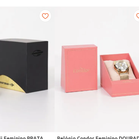
ii Feminino PRATA
Relógio Condor Feminino DOURA