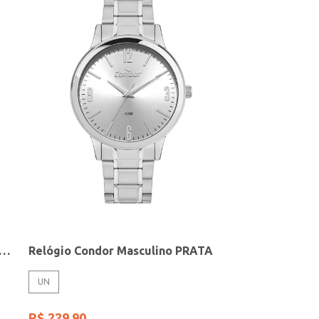
elógio + Acessório Feminino DOURADO
Relógio Condor Masculino PRATA
UN
R$
229
,
90