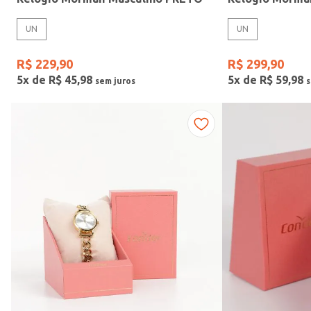
UN
UN
R$
229
,
90
R$
299
,
90
5
x de
R$
45
,
98
5
x de
R$
59
,
98
Vendido Por