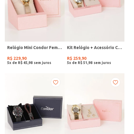
Relógio Mini Condor Feminino DOURADO
Kit Relógio + Acessório Condor Feminino DOURADO
R$
229
,
90
R$
259
,
90
5
x de
R$
45
,
98
5
x de
R$
51
,
98