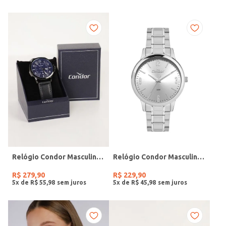
Relógio Condor Masculino PRETO
Relógio Condor Masculino PRATA
R$
279
,
90
R$
229
,
90
5
x de
R$
55
,
98
5
x de
R$
45
,
98