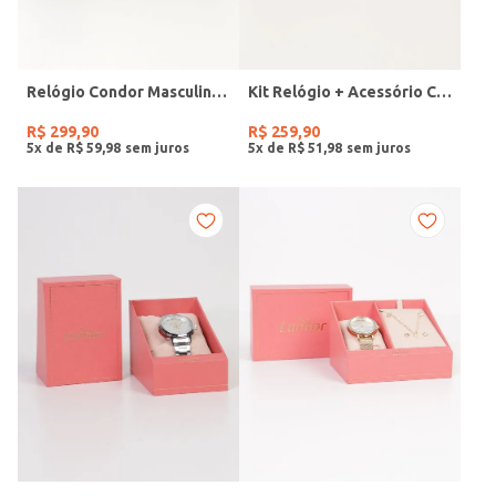
Relógio Condor Masculino PRETO
Kit Relógio + Acessório Condor Feminino DOURADO
R$
299
,
90
R$
259
,
90
5
x de
R$
59
,
98
5
x de
R$
51
,
98