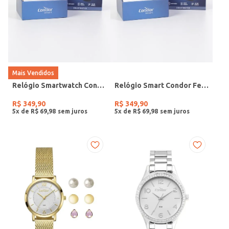
Mais Vendidos
Relógio Smartwatch Condor PRETO
Relógio Smart Condor Feminino ROSE
R$
349
,
90
R$
349
,
90
5
x de
R$
69
,
98
5
x de
R$
69
,
98