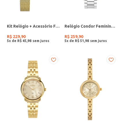
Kit Relógio + Acessório Feminino DOURADO
Relógio Condor Feminino PRATA
R$
229
,
90
R$
259
,
90
5
x de
R$
45
,
98
5
x de
R$
51
,
98