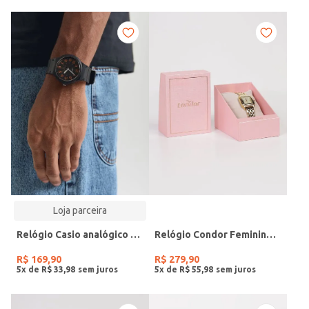
Loja parceira
Relógio Casio analógico MW-240-4BVDF-SC
Relógio Condor Feminino DOURADO
R$
169
,
90
R$
279
,
90
5
x de
R$
33
,
98
5
x de
R$
55
,
98