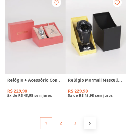
Relógio + Acessório Condor Feminino PRATA
Relógio Mormaii Masculino PRETO
R$
229
,
90
R$
229
,
90
5
x de
R$
45
,
98
5
x de
R$
45
,
98
1
2
3