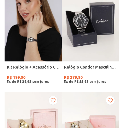
Kit Relógio + Acessório Condor Feminino PRATA
Relógio Condor Masculino PRATA
R$
199
,
90
R$
279
,
90
5
x de
R$
39
,
98
5
x de
R$
55
,
98