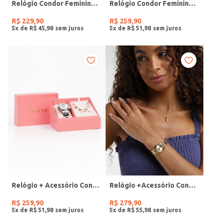
Relógio Condor Feminino PRATA
Relógio Condor Feminino DOURADO
R$
229
,
90
R$
259
,
90
5
x de
R$
45
,
98
5
x de
R$
51
,
98
Relógio + Acessório Condor Feminino PRATA
Relógio +Acessório Condor Feminino DOURADO
R$
259
,
90
R$
279
,
90
5
x de
R$
51
,
98
5
x de
R$
55
,
98